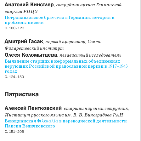
(Москва, Свято-Филаретовский институт, 2013–2023),
Анатолий Кинстлер
, cотрудник архива Германской
подготовленный Г. В. Шпатаковской; рецензию
епархии РПЦЗ
Ю. В. Балакшиной на книгу П. П. Котова и Т. А. Носовой
Петропавловское братство в Германии: история и
«Православные братства в постпореформенный период: по
проблемы миссии
материалам Вологодской губернии» (Сыктывкар : ФИЦ
С. 100–123
Коми НЦ УрО РАН, 2023); рецензию И. В. Амбарцумова на
книгу Энтони А. Дж. Уильямса «Христианские левые.
Дмитрий Гасак
, первый проректор, Свято-
Введение в радикальную и социалистическую
Филаретовский институт
христианскую мысль» (Москва : Новое литературное
Олеся Коломытцева
, независимый исследователь
обозрение, 2023).
Выявление старших в неформальных объединениях
верующих Российской православной церкви в 1917–1943
годах
* * *
С. 124–150
Весной этого года мы простились с ректором Свято-
Филаретовского института
Патристика
Алексеем Борисовичем
Мазуровым
(29.03.1970–08.04.2024) и членом редсовета
нашего журнала Евгением Михайловичем Верещагиным
Алексей Пентковский
, старший научный сотрудник,
(29.10.1939–7.04.2024). На последних страницах номера
Институт русского языка им. В. В. Виноградова РАН
опубликованы памятные некрологи. Вечная память!
Венецианская Φιλοκαλία в переводческой деятельности
Паисия Величковского
С. 151–206