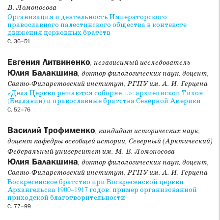
В. Ломоносова
Раздел
Патристика
представлен статьей
Организация и деятельность Императорского
А. М. Пентковского, в которой рассматриваются состав и
православного палестинского общества в контексте
движения церковных братств
источники венецианской «Филокалии» 1782 г., а также
С. 36–51
использование содержавшихся в ней текстов в
переводческой и редакторской деятельности прп. Паисия
Евгения Литвиненко
, независимый исследователь
Величковского.
Юлия Балакшина
, доктор филологических наук, доцент,
Свято-Филаретовский институт, РГПУ им. А. И. Герцена
В разделе
Юбилейные даты
в честь 300-летия со дня
«Дела Церкви решаются соборне…»: архиепископ Тихон
рождения И. Канта публикуется статья Е. А. Поляковой
(Беллавин) и православные братства Северной Америки
«Любовь к ближнему в нравственной философии
С. 52–76
Иммануила Канта».
Василий Трофименко
, кандидат исторических наук,
Раздел
Перевод источников
представляет перевод
доцент кафедры всеобщей истории, Северный (Арктический)
проповеди (Serm. 56) — одной из четырех проповедей
Федеральный университет им. М. В. Ломоносова
блж. Августина, посвященных толкованию молитвы
Юлия Балакшина
, доктор филологических наук, доцент,
Господней (перевод, предисловие и комм. П. С. Озерского;
Свято-Филаретовский институт, РГПУ им. А. И. Герцена
под ред. С. А. Степанцова).
Воскресенское братство при Воскресенской церкви
Архангельска 1900–1917 годов: пример организованной
приходской благотворительности
Раздел
Обзоры, аннотации, рецензии
содержит обзор
С. 77–99
ежеквартального семинара «Диалог физиков и богословов»