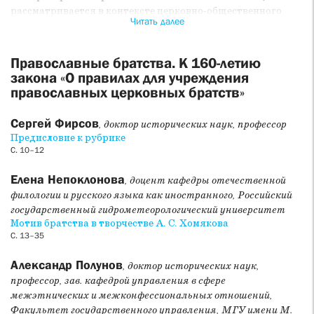
рассматривается в контексте церковно-общественного
Читать далее
движения 1880 — начала 1900-х гг. Статья Е. Ю. Литвиненко
и Ю. В. Балакшиной посвящена опыту взаимодействия
свт. Тихона (Беллавина) с православными братствами в
Православные братства. К 160-летию
Алеутской и Северо-Американской епархии, которую он
закона «О правилах для учреждения
возглавлял с 1898 по 1907 г., а также истории появления
православных церковных братств»
православных братств в Северной Америке. Статья
В. Г. Трофименко, подготовленная в соавторстве с
Сергей Фирсов
, доктор исторических наук, профессор
Ю. В. Балакшиной, посвящена истории Воскресенского
Предисловие к рубрике
братства, существовавшего в Архангельске в 1900–1917 гг.
С. 10–12
Деятельность братства проанализирована на основании
отчетов, написанных основателем и руководителем
Елена Непоклонова
, доцент кафедры отечественной
братства о. Михаилом Поповым. В статье А. В. Кинстлера
филологии и русского языка как иностранного, Российский
рассматривается миссионерская деятельность
государственный гидрометеорологический университет
православного Петропавловского братства в Германии в
Мотив братства в творчестве А. С. Хомякова
1948 — начале 1950 г., его история и взаимоотношения с
С. 13–35
РПЦЗ. Статья Д. С. Гасака и О. Н. Коломытцевой
посвящена опыту выявления старших в таких
Александр Полунов
, доктор исторических наук,
неформальных объединениях верных в Русской
профессор, зав. кафедрой управления в сфере
православной церкви, как общины и братства, в период
межэтнических и межконфессиональных отношений,
советских гонений в 1917–1943 годы.
Факультет государственного управления, МГУ имени М.