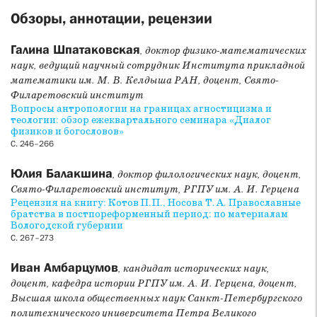
Обзоры, аннотации, рецензии
Галина Шпатаковская
, доктор физико-математических
наук, ведущий научный сотрудник Института прикладной
математики им. М. В. Келдыша РАН, доцент, Свято-
Филаретовский институт
Вопросы антропологии на границах агностицизма и
теологии: обзор ежеквартального семинара «Диалог
физиков и богословов»
С. 246–266
Юлия Балакшина
, доктор филологических наук, доцент,
Свято-Филаретовский институт, РГПУ им. А. И. Герцена
Рецензия на книгу: Котов П. П., Носова Т. А. Православные
братства в постпореформенный период: по материалам
Вологодской губернии
С. 267–273
Иван Амбарцумов
, кандидат исторических наук,
доцент, кафедра истории РГПУ им. А. И. Герцена, доцент,
Высшая школа общественных наук Санкт-Петербургского
политехнического университета Петра Великого