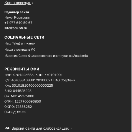
Карта проезда
Редактор сайта
Нелля Комарова
+7 977 640 59 67
site@edu.sfi.ru
СОЦИАЛЬНЫЕ СЕТИ
Наш Telegram-канал
Наша страница в VK
«Вестник Свято-Филаретовского института» на Academia
РЕКВИЗИТЫ СФИ
ИНН: 9701225665, КПП: 770101001
Р/с: 40703810838120100621 ПАО Сбербанк
К/с: 30101810400000000225
БИК: 044525225
ОКТМО: 45375000
ОГРН: 1227700696850
ОКПО: 74556262
ОКВЭД: 85.22
Версия сайта для слабовидящих