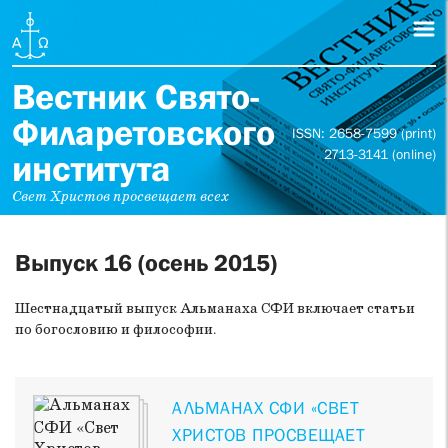
Вестник Свято-
Филаретовского
ISSN: 2658-7599 (print)
2713-3141 (online)
института
Свет Христов просвещает всех
Выпуск 16 (осень 2015)
Шестнадцатый выпуск Альманаха СФИ включает статьи
по богословию и философии.
АЛЬМАНАХ СФИ «СВЕТ
ХРИСТОВ ПРОСВЕЩАЕТ