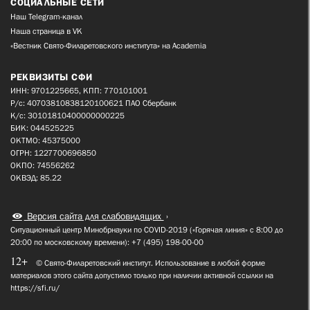
СОЦИАЛЬНЫЕ СЕТИ
Наш Telegram-канал
Наша страница в VK
«Вестник Свято-Филаретовского института» на Academia
РЕКВИЗИТЫ СФИ
ИНН: 9701225665, КПП: 770101001
Р/с: 40703810838120100621 ПАО Сбербанк
К/с: 30101810400000000225
БИК: 044525225
ОКТМО: 45375000
ОГРН: 1227700696850
ОКПО: 74556262
ОКВЭД: 85.22
Версия сайта для слабовидящих
Ситуационный центр Минобрнауки по COVID-2019 («Горячая линия» с 8:00 до
20:00 по московскому времени): +7 (495) 198-00-00
12+
© Свято-Филаретовский институт. Использование в любой форме
материалов этого сайта допустимо только при наличии активной ссылки на
https://sfi.ru/