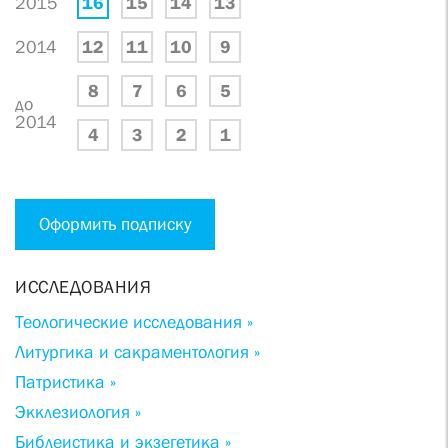
2015
16
15
14
13
2014
12
11
10
9
8
7
6
5
до
2014
4
3
2
1
Оформить подписку
ИССЛЕДОВАНИЯ
Теологические исследования »
Литургика и сакраментология »
Патристика »
Экклезиология »
Библеистика и экзегетика »