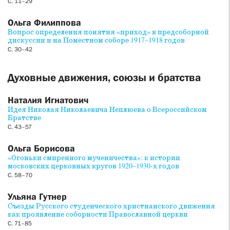
С. 11–29
Ольга Филиппова
Вопрос определения понятия «приход» в предсоборной
дискуссии и на Поместном соборе 1917–1918 годов
С. 30–42
Духовные движения, союзы и братства
Наталия Игнатович
Идея Николая Николаевича Неплюева о Всероссийском
Братстве
С. 43–57
Ольга Борисова
«Огоньки смиренного мученичества»: к истории
московских церковных кругов 1920–1930-х годов
С. 58–70
Ульяна Гутнер
Съезды Русского студенческого христианского движения
как проявление соборности Православной церкви
С. 71–85