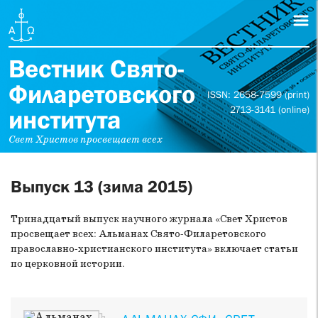
Вестник Свято-
Филаретовского
ISSN: 2658-7599 (print)
2713-3141 (online)
института
Свет Христов просвещает всех
Выпуск 13 (зима 2015)
Тринадцатый выпуск научного журнала «Свет Христов
просвещает всех: Альманах Свято-Филаретовского
православно-христианского института» включает статьи
по церковной истории.