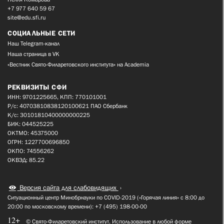
+7 977 640 59 67
site@edu.sfi.ru
СОЦИАЛЬНЫЕ СЕТИ
Наш Telegram-канал
Наша страница в VK
«Вестник Свято-Филаретовского института» на Academia
РЕКВИЗИТЫ СФИ
ИНН: 9701225665, КПП: 770101001
Р/с: 40703810838120100621 ПАО Сбербанк
К/с: 30101810400000000225
БИК: 044525225
ОКТМО: 45375000
ОГРН: 1227700696850
ОКПО: 74556262
ОКВЭД: 85.22
Версия сайта для слабовидящих
Ситуационный центр Минобрнауки по COVID-2019 («Горячая линия» с 8:00 до
20:00 по московскому времени): +7 (495) 198-00-00
12+
© Свято-Филаретовский институт. Использование в любой форме