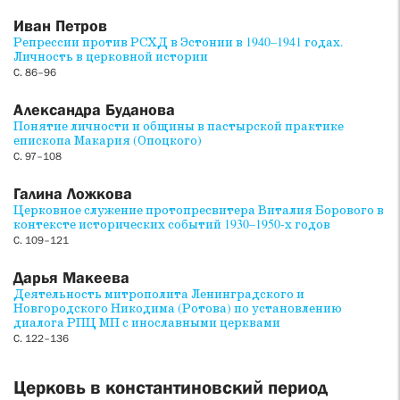
Иван Петров
Репрессии против РСХД в Эстонии в 1940–1941 годах.
Личность в церковной истории
С. 86–96
Александра Буданова
Понятие личности и общины в пастырской практике
епископа Макария (Опоцкого)
С. 97–108
Галина Ложкова
Церковное служение протопресвитера Виталия Борового в
контексте исторических событий 1930–1950-х годов
С. 109–121
Дарья Макеева
Деятельность митрополита Ленинградского и
Новгородского Никодима (Ротова) по установлению
диалога РПЦ МП с инославными церквами
С. 122–136
Церковь в константиновский период