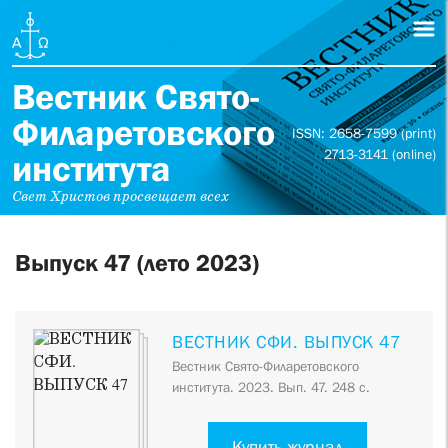
Вестник Свято-
Филаретовского
ISSN: 2658-7599 (print)
2713-3141 (online)
института
Свет Христов просвещает всех
Выпуск 47 (лето 2023)
ВЕСТНИК СФИ. ВЫПУСК 47
Вестник Свято-Филаретовского
института. 2023. Вып. 47. 248 с.
Купить журнал