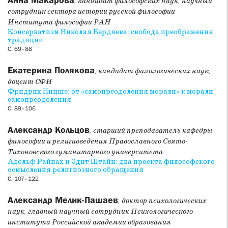
Анна Макарова
, кандидат философских наук, научный
перевод проповеди блаж. Августина «О Символе веры к
сотрудник сектора истории русской философии
оглашаемым» на русский язык, сопровожденный
Института философии РАН
вступительной статьей и критическим комментарием
Консерватизм Николая Бердяева: свобода преображения
П. С. Озерского.
традиции
С. 69–88
Раздел
Обзоры, аннотации, рецензии
представляет две
Екатерина Полякова
, кандидат филологических наук,
рецензии: Г. Г. Ястребова на книгу М. Хенгеля и
доцент СФИ
А. М. Швемер «Иисус и иудаизм» (Москва: ББИ, 2016);
Фридрих Ницше: от «самопреодоления морали» к морали
Л. В. Комиссаровой на книгу А. Бермана «Ранняя история
самопреодоления
самой известной русской религиозной секты» (Москва:
С. 89–106
Common place, 2022); а также два обзора конференций: обзор
Всероссийской богословско-практической конференции III
Александр Кольцов
, старший преподаватель кафедры
Неплюевские чтения «Николай Неплюев и аристократия
философии и религиоведения Православного Свято-
его времени в деле духовного возрождения России»,
Тихоновского гуманитарного университета
Москва, 19 мая 2023 года (М. В. Шилкина); обзор
Адольф Райнах и Эдит Штайн: два проекта философского
Всероссийской научной конференции X Аверинцевские
осмысления религиозного обращения
чтения «Слово, образ, символ. Метод С. С. Аверинцева в
С. 107–122
современной гуманитарной науке», Санкт-Петербург, 20–21
Александр Мелик-Пашаев
февраля 2023 года (Л. В. Крошкина).
, доктор психологических
наук, главный научный сотрудник Психологического
института Российской академии образования