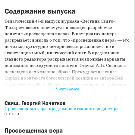
Содержание выпуска
Тематический 47-й выпуск журнала «Вестник Свято-
Филаретовского института» посвящен разработке
понятия «просвещенная вера». В материалах номера
раскрывается мысль о том, что «просвещенная вера» — это
не только культурно-историческая реальность, но и
экзистенциальный, мистический опыт. В предисловии
главного редактора раскрываются возможные варианты
понимания исследуемого понятия. Статья А. В. Сизикова
посвящена осмыслению образа Премудрости в книге
Сираха в контексте богословской позиции ее автора Бен
Сиры. В статье К. А. Мозгова рассматриваются проблемы
Читать далее
катехизического просвещения в Русской церкви
синодального периода. В статье А. Г. Гачевой на основе
Свящ. Георгий Кочетков
идей русских религиозных писателей и мыслителей XIX —
Просвещенная вера: предисловие главного редактора
первой трети XX века показано, как понятие
С. 10–13
«просвещенная вера» становится проявлением
антисекулярных тенденций русской культуры, соединяясь
со стремлением к всецелому оцерковлению жизни и
Просвещенная вера