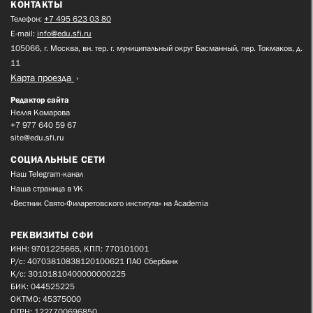
КОНТАКТЫ
Телефон:
+7 495 623 03 80
E-mail:
info@edu.sfi.ru
105066, г. Москва, вн. тер. г. муниципальный округ Басманный, пер. Токмаков, д.
11
Карта проезда
Редактор сайта
Нелля Комарова
+7 977 640 59 67
site@edu.sfi.ru
СОЦИАЛЬНЫЕ СЕТИ
Наш Telegram-канал
Наша страница в VK
«Вестник Свято-Филаретовского института» на Academia
РЕКВИЗИТЫ СФИ
ИНН: 9701225665, КПП: 770101001
Р/с: 40703810838120100621 ПАО Сбербанк
К/с: 30101810400000000225
БИК: 044525225
ОКТМО: 45375000
ОГРН: 1227700696850