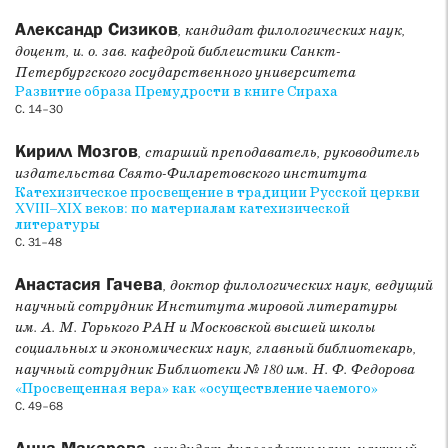
деятельности человека. В статье А. Ф. Макаровой
исследуется бердяевская трактовка консерватизма как
Александр Сизиков
, кандидат филологических наук,
свободы преображения традиции. Статья Е. А. Поляковой
доцент, и. о. зав. кафедрой библеистики Санкт-
представляет собой поиск ответа на вопрос об
Петербургского государственного университета
актуальности критики морали Фр. Ницше, прежде всего,
Развитие образа Премудрости в книге Сираха
его концепции «самопреодоления морали». В статье
С. 14–30
А. В. Кольцова сравниваются работы А. Райнаха и
Э. Штайн, содержащие философскую рефлексию
Кирилл Мозгов
, старший преподаватель, руководитель
религиозного обращения их авторов. В статье А. А. Мелик-
издательства Свято-Филаретовского института
Пашаева с позиций религиозного сознания и
Катехизическое просвещение в традиции Русской церкви
XVIII–XIX веков: по материалам катехизической
психологической науки рассматриваются научные
литературы
исследования, значимые для общего понимания
С. 31–48
творческой природы человека и путей ее актуализации.
Анастасия Гачева
, доктор филологических наук, ведущий
Раздел
Экклезиология
представлен статьей Э. Фарруджи,
научный сотрудник Института мировой литературы
посвященной осмыслению католическими теологами
им. А. М. Горького РАН и Московской высшей школы
понятия «соборность», которое было предложено и
социальных и экономических наук, главный библиотекарь,
описано православным богословом А. С. Хомяковым, а в
научный сотрудник Библиотеки № 180 им. Н. Ф. Федорова
ХХ веке включено в Догматическую конституцию о Церкви
«Просвещенная вера» как «осуществление чаемого»
католической церкви «Свет народам».
С. 49–68
В разделе
Перевод источников
публикуется первый