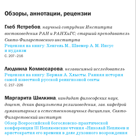
Обзоры, аннотации, рецензии
Глеб Ястребов
, научный сотрудник Института
востоковедения РАН и РАНХиГС; старший преподаватель
Свято-Филаретовского института
Рецензия на книгу: Хенгель М., Швемер А. М. Иисус
и иудаизм
С. 207–216
Людмила Комиссарова
, независимый исследователь
Рецензия на книгу: Берман А. Хлысты. Ранняя история
самой известной русской религиозной секты
С. 217–226
Маргарита Шилкина
, кандидат философских наук,
доцент, декан факультета религиоведения, зав. кафедрой
гуманитарных и естественнонаучных дисциплин, Свято-
Филаретовский институт
Обзор Всероссийской богословско-практической
конференции III Неплюевские чтения «Николай Неплюев и
аристократия его времени в деле духовного возрождения