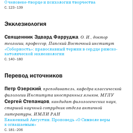
О человеке-творце и психологии творчества
С. 123–139
Экклезиология
Священник Эдвард Фарруджа
, О. И., доктор
теологии, профессор, Папский Восточный институт
«Соборность»: православный термин в сердце римско-
католической экклезиологии
С. 140–180
Перевод источников
Петр Озерский
, преподаватель, кафедра классической
филологии Института иностранных языков, МГЛУ
Сергей Степанцов
, кандидат филологических наук,
старший научный сотрудник отдела античной
литературы, ИМЛИ РАН
Блаженный Августин. Проповедь «О Символе веры
к оглашаемым»
С. 181–206