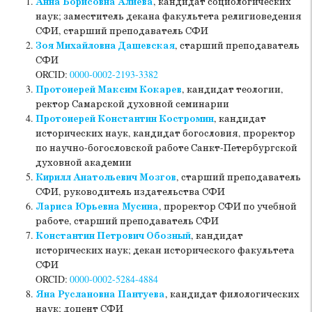
Анна Борисовна Алиева
, кандидат социологических
наук; заместитель декана факультета религиоведения
СФИ, старший преподаватель СФИ
Зоя Михайловна Дашевская
, старший преподаватель
СФИ
ORCID:
0000-0002-2193-3382
Протоиерей Максим Кокарев
, кандидат теологии,
ректор Самарской духовной семинарии
Протоиерей Константин Костромин
, кандидат
исторических наук, кандидат богословия, проректор
по научно-богословской работе Санкт-Петербургской
духовной академии
Кирилл Анатольевич Мозгов
, старший преподаватель
СФИ, руководитель издательства СФИ
Лариса Юрьевна Мусина
, проректор СФИ по учебной
работе, старший преподаватель СФИ
Константин Петрович Обозный
, кандидат
исторических наук; декан исторического факультета
СФИ
ORCID:
0000-0002-5284-4884
Яна Руслановна Пантуева
, кандидат филологических
наук; доцент СФИ