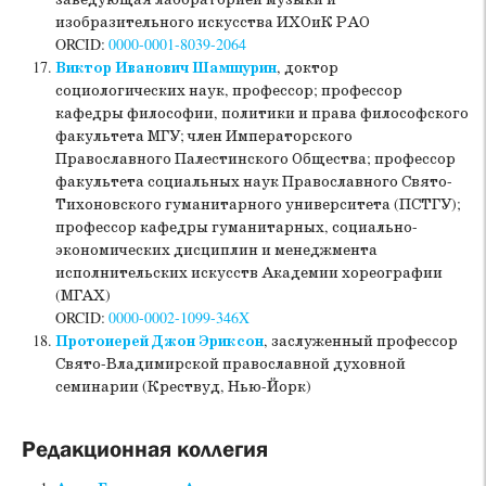
заведующая лабораторией музыки и
изобразительного искусства ИХОиК РАО
ORCID:
0000-0001-8039-2064
Виктор Иванович Шамшурин
, доктор
социологических наук, профессор; профессор
кафедры философии, политики и права философского
факультета МГУ; член Императорского
Православного Палестинского Общества; профессор
факультета социальных наук Православного Свято-
Тихоновского гуманитарного университета (ПСТГУ);
профессор кафедры гуманитарных, социально-
экономических дисциплин и менеджмента
исполнительских искусств Академии хореографии
(МГАХ)
ORCID:
0000-0002-1099-346X
Протоиерей Джон Эриксон
, заслуженный профессор
Свято-Владимирской православной духовной
семинарии (Крествуд, Нью-Йорк)
Редакционная коллегия