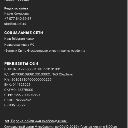
Редактор сайта
Нелля Комарова
+7 977 640 59 67
site@edu.sfi.ru
СОЦИАЛЬНЫЕ СЕТИ
Наш Telegram-канал
Наша страница в VK
«Вестник Свято-Филаретовского института» на Academia
РЕКВИЗИТЫ СФИ
ИНН: 9701225665, КПП: 770101001
Р/с: 40703810838120100621 ПАО Сбербанк
К/с: 30101810400000000225
БИК: 044525225
ОКТМО: 45375000
ОГРН: 1227700696850
ОКПО: 74556262
ОКВЭД: 85.22
Версия сайта для слабовидящих
Ситуационный центр Минобрнауки по COVID-2019 («Горячая линия» с 8:00 до