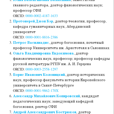
Юлия Валентиновна Балакшина
, заместитель
главного редактора, доктор филологических наук;
профессор СФИ
ORCID:
0000-0002-4187-1633
Протоиерей Джон Бэр
, доктор теологии, профессор,
кафедра гуманитарных наук, Абердинский
университет
ORCID:
0000-0001-8816-2386
Петрос Василиадис
, доктор богословия, почетный
профессор Университета им. Аристотеля в Салониках
Ольга Владимировна Евдокимова
, доктор
филологических наук, профессор; профессор кафедры
русской литературы РГПУ им. А. И. Герцена
ORCID:
0000-0003-2558-1297
Борис Иванович Колоницкий
, доктор исторических
наук, профессор факультета истории Европейского
университета в Санкт-Петербурге
ORCID:
0000-0001-9862-170X
Александр Михайлович Копировский
, кандидат
педагогических наук; заведующий кафедрой
богословия, ректор СФИ
Андрей Александрович Кострюков
, доктор