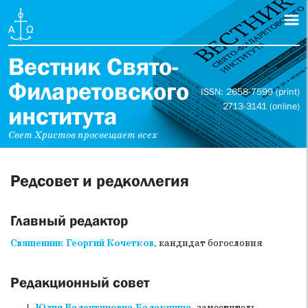
Вестник Свято-
Филаретовского
ISSN: 2658-7599 (print)
2713-3141 (online)
института
Свет Христов просвещает всех
Редсовет и редколлегия
Главный редактор
Священник Георгий Кочетков
, кандидат богословия
Редакционный совет