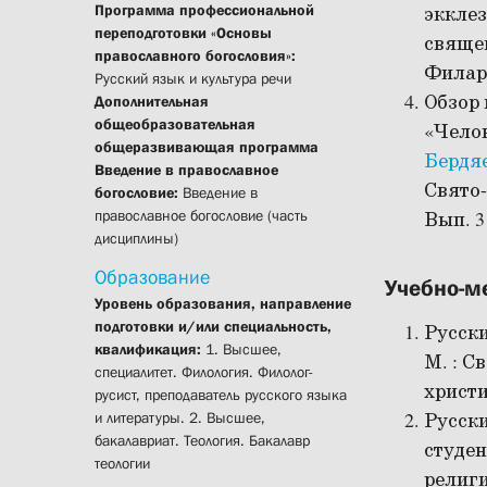
Программа профессиональной
эккле
переподготовки «Основы
священ
православного богословия»:
Филаре
Русский язык и культура речи
Обзор
Дополнительная
общеобразовательная
«Чело
общеразвивающая программа
Бердя
Введение в православное
Свято-
богословие:
Введение в
православное богословие (часть
Вып. 3 
дисциплины)
Образование
Учебно-м
Уровень образования, направление
подготовки и/или специальность,
Русски
квалификация:
1. Высшее,
М. : С
специалитет. Филология. Филолог-
христи
русист, преподаватель русского языка
и литературы. 2. Высшее,
Русски
бакалавриат. Теология. Бакалавр
студен
теологии
религ