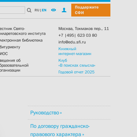
Поддержите
RU
|
EN
СФИ
естник Свято-
Москва, Токмаков пер., 11
иларетовского института
+7 |495| 623 03 80
лектронная библиотека
info@edu.sfi.ru
битуриенту
Книжный
ИОС
интернет-магазин
ведения об
Клуб
бразовательной
«В поисках смысла»
рганизации
Годовой отчет 2025
Руководство
По договору гражданско-
правового характера