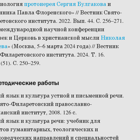
зиология
протоиерея Сергия Булгакова
и
ника Павла Флоренского» // Вестник Свято-
товского института. 2022. Вып. 44. С. 256–271.
 международной научной конференции
век и Церковь в христианской мысли
Николая
ева
» (Москва, 5–6 марта 2024 года) // Вестник
Филаретовского института. 2024. Т. 16.
(51). С. 250–259.
етодические работы
й язык и культура устной и письменной речи.
вято-Филаретовский православно-
анский институт, 2008. 126 с.
й язык и культура речи: учебник для
тов гуманитарных, теологических и
иоведческих направлений и специальностей