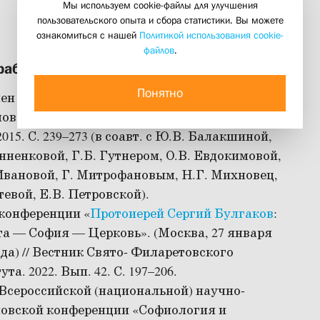
Мы используем cookie-файлы для улучшения
пользовательского опыта и сбора статистики. Вы можете
ознакомиться с нашей
Политикой использования cookie-
файлов
.
работы
Понятно
н «литературы» в современной культуре //
овские чтения: Материалы конференций. М. :
015. С. 239–273 (в соавт. с Ю.В. Балакшиной,
нненковой, Г.Б. Гутнером, О.В. Евдокимовой,
вановой, Г. Митрофановым, Н.Г. Михновец,
тевой, Е.В. Петровской).
конференции «
Протоиерей Сергий Булгаков
:
а — София — Церковь». (Москва, 27 января
ода) // Вестник Свято- Филаретовского
та. 2022. Вып. 42. С. 197–206.
Всероссийской (национальной) научно-
ловской конференции «Софиология и