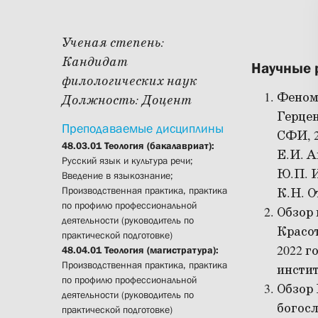
Ученая степень:
Кандидат
Научные 
филологических наук
Феноме
Должность:
Доцент
Герцен
Преподаваемые дисциплины
СФИ, 2
48.03.01 Теология (бакалавриат):
Е.И. А
Русский язык и культура речи;
Ю.П. И
Введение в языкознание;
Производственная практика, практика
К.Н. О
по профилю профессиональной
Обзор 
деятельности (руководитель по
Красот
практической подготовке)
2022 г
48.04.01 Теология (магистратура):
Производственная практика, практика
институ
по профилю профессиональной
Обзор 
деятельности (руководитель по
богос
практической подготовке)