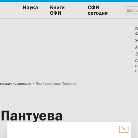
Наука
Книги
СФИ
СФИ
сегодня
В
Ф
Э
А
Э
С
о
о
ельская корпорация
Яна Руслановна Пантуева
 Пантуева