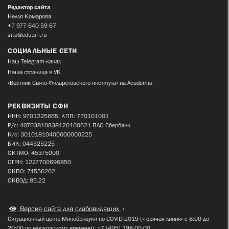
Редактор сайта
Нелля Комарова
+7 977 640 59 67
site@edu.sfi.ru
СОЦИАЛЬНЫЕ СЕТИ
Наш Telegram-канал
Наша страница в VK
«Вестник Свято-Филаретовского института» на Academia
РЕКВИЗИТЫ СФИ
ИНН: 9701225665, КПП: 770101001
Р/с: 40703810838120100621 ПАО Сбербанк
К/с: 30101810400000000225
БИК: 044525225
ОКТМО: 45375000
ОГРН: 1227700696850
ОКПО: 74556262
ОКВЭД: 85.22
Версия сайта для слабовидящих
Ситуационный центр Минобрнауки по COVID-2019 («Горячая линия» с 8:00 до
20:00 по московскому времени): +7 (495) 198-00-00