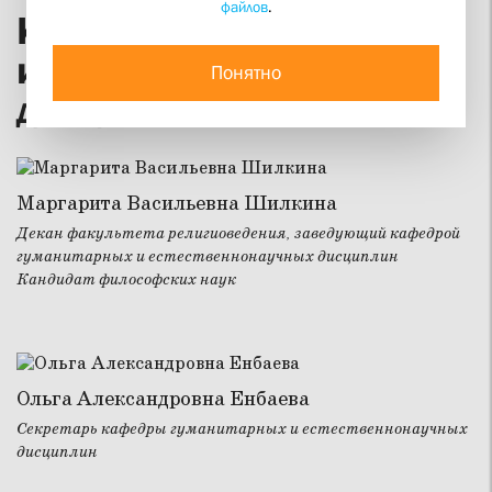
файлов
.
Кафедра гуманитарных
и естественнонаучных
Понятно
дисциплин
Маргарита Васильевна Шилкина
Декан факультета религиоведения, заведующий кафедрой
гуманитарных и естественнонаучных дисциплин
Кандидат философских наук
Ольга Александровна Енбаева
Секретарь кафедры гуманитарных и естественнонаучных
дисциплин