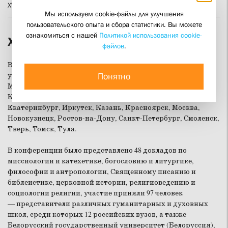
XVII Сретенские чтения
Мы используем cookie-файлы для улучшения
пользовательского опыта и сбора статистики. Вы можете
ознакомиться с нашей
Политикой использования cookie-
XXXI Сретенские чтения
файлов
.
В XXXI Сретенских чтениях (22 февраля 2025 года)
Понятно
участвовали представители Грузии, Италии, Белоруссии,
Молдавии и России из городов Тбилиси, Модена, Минск,
Кишинёв, Гродно, Бобруйск, Белгород, Воронеж,
Екатеринбург, Иркутск, Казань, Красноярск, Москва,
Новокузнецк, Ростов-на-Дону, Санкт-Петербург, Смоленск,
Тверь, Томск, Тула.
В конференции было представлено 48 докладов по
миссиологии и катехетике, богословию и литургике,
философии и антропологии, Священному писанию и
библеистике, церковной истории, религиоведению и
социологии религии, участие приняли 97 человек
— представители различных гуманитарных и духовных
школ, среди которых 12 российских вузов, а также
Белорусский государственный университет (Белоруссия),