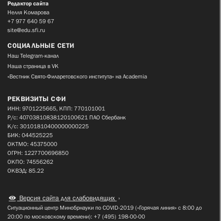
Редактор сайта
Нелля Комарова
+7 977 640 59 67
site@edu.sfi.ru
СОЦИАЛЬНЫЕ СЕТИ
Наш Telegram-канал
Наша страница в VK
«Вестник Свято-Филаретовского института» на Academia
РЕКВИЗИТЫ СФИ
ИНН: 9701225665, КПП: 770101001
Р/с: 40703810838120100621 ПАО Сбербанк
К/с: 30101810400000000225
БИК: 044525225
ОКТМО: 45375000
ОГРН: 1227700696850
ОКПО: 74556262
ОКВЭД: 85.22
Версия сайта для слабовидящих
Ситуационный центр Минобрнауки по COVID-2019 («Горячая линия» с 8:00 до
20:00 по московскому времени): +7 (495) 198-00-00