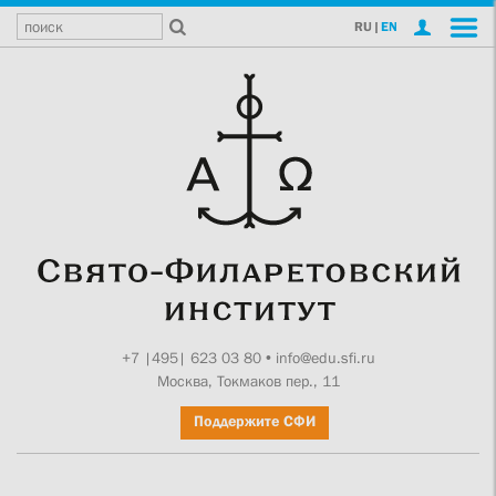
RU
|
EN
+7 |495| 623 03 80
•
info@edu.sfi.ru
Москва, Токмаков пер., 11
Поддержите СФИ