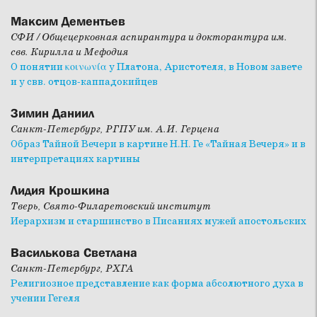
Максим Дементьев
СФИ / Общецерковная аспирантура и докторантура им.
свв. Кирилла и Мефодия
О понятии κοινωνία у Платона, Аристотеля, в Новом завете
и у свв. отцов-каппадокийцев
Зимин Даниил
Санкт-Петербург, РГПУ им. А.И. Герцена
Образ Тайной Вечери в картине Н.Н. Ге «Тайная Вечеря» и в
интерпретациях картины
Лидия Крошкина
Тверь, Свято-Филаретовский институт
Иерархизм и старшинство в Писаниях мужей апостольских
Василькова Светлана
Санкт-Петербург, РХГА
Религиозное представление как форма абсолютного духа в
учении Гегеля