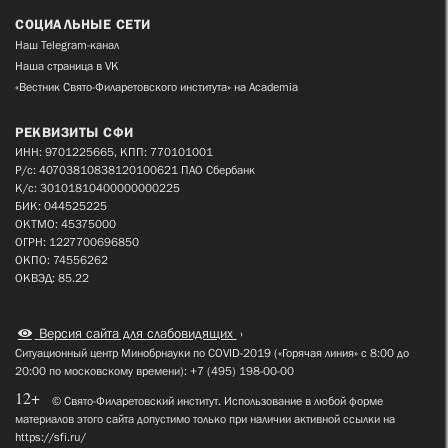
СОЦИАЛЬНЫЕ СЕТИ
Наш Telegram-канал
Наша страница в VK
«Вестник Свято-Филаретовского института» на Academia
РЕКВИЗИТЫ СФИ
ИНН: 9701225665, КПП: 770101001
Р/с: 40703810838120100621 ПАО Сбербанк
К/с: 30101810400000000225
БИК: 044525225
ОКТМО: 45375000
ОГРН: 1227700696850
ОКПО: 74556262
ОКВЭД: 85.22
Версия сайта для слабовидящих
Ситуационный центр Минобрнауки по COVID-2019 («Горячая линия» с 8:00 до
20:00 по московскому времени): +7 (495) 198-00-00
12+
© Свято-Филаретовский институт. Использование в любой форме
материалов этого сайта допустимо только при наличии активной ссылки на
https://sfi.ru/