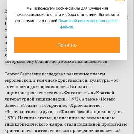
Мы используем cookie-файлы для улучшения
В 1961 году он окончил классическое отделение
пользовательского опыта и сбора статистики. Вы можете
филологического факультета Московского университета. В
ознакомиться с нашей
Политикой использования cookie-
1967 году защитил кандидатскую диссертацию по
файлов
.
филологии «Плутарх и античная биография: к вопросу о
месте классика жанра в истории жанра», за которую был
награждён премией Ленинского комсомола. В 1979 году его
Понятно
докторская диссертация «Поэтика ранневизантийской
литературы» открыла советскому читателю тексты, с
которыми ему больше негде было познакомиться.
Сергей Сергеевич исследовал различные пласты
европейской, в том числе христианской, культуры – от
античности до современности. Вышли его
энциклопедические статьи «Филология» в «Краткой
литературной энциклопедии» (1972), а также «Новый
Завет», «Теизм», «Теократия», «Христианство»,
«Эсхатология» и другие в «Философской энциклопедии»
(1970). Научные статьи, написанные по всем канонам
энциклопедического жанра, стали подлинной проповедью
христианства в атеистическом пространстве советской