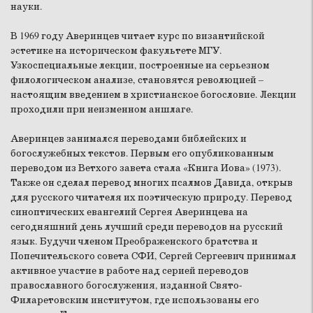
науки.
В 1969 году Аверинцев читает курс по византийской
эстетике на историческом факультете МГУ.
Узкоспециальные лекции, построенные на серьезном
филологическом анализе, становятся революцией –
настоящим введением в христианское богословие. Лекции
проходили при неизменном аншлаге.
Аверинцев занимался переводами библейских и
богослужебных текстов. Первым его опубликованным
переводом из Ветхого завета стала «Книга Иова» (1973).
Также он сделал перевод многих псалмов Давида, открыв
для русского читателя их поэтическую природу. Перевод
синоптических евангелий Сергея Аверинцева на
сегодняшний день лучший среди переводов на русский
язык. Будучи членом Преображенского братства и
Попечительского совета СФИ, Сергей Сергеевич принимал
активное участие в работе над серией переводов
православного богослужения, изданной Свято-
Филаретовским институтом, где использованы его