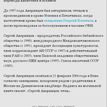
переводы Евангелия и псалмов.
До 1997 года Аверинцев был алтарником, чтецом и
проповедником в храме Успения в Печатниках, когда
настоятелем храма был
священник Георгий Кочетков
, а
после проповедовал за богослужением в часовне СФИ.
Сергей Аверинцев – председатель Российского библейского
общества (с 1990), международного Мандельштамовского
общества (с 1991), президент Ассоциации культурологов,
член-корреспондент АН СССР (с 1987) и действительный
член РАН (с 2003), член Папской академии общественных
наук, русского ПЕН-центра (1995), Союза писателей СССР
(1985).
Сергей Аверинцев скончался 21 февраля 2004 года в Вене,
согласно завещанию, похоронен рядом с родителями в
Москве на Даниловском кладбище. Надпись на могильной
плите гласит: «Сергей Аверинцев, чтец».