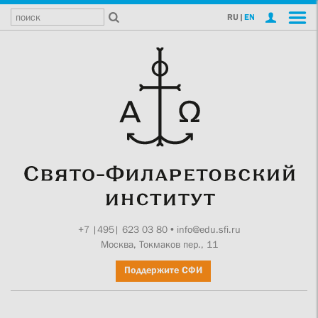
RU
|
EN
+7 |495| 623 03 80
•
info@edu.sfi.ru
Москва, Токмаков пер., 11
Поддержите СФИ