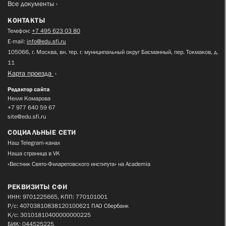
Все документы
КОНТАКТЫ
Телефон:
+7 495 623 03 80
E-mail:
info@edu.sfi.ru
105066, г. Москва, вн. тер. г. муниципальный округ Басманный, пер. Токмаков, д.
11
Карта проезда
Редактор сайта
Нелля Комарова
+7 977 640 59 67
site@edu.sfi.ru
СОЦИАЛЬНЫЕ СЕТИ
Наш Telegram-канал
Наша страница в VK
«Вестник Свято-Филаретовского института» на Academia
РЕКВИЗИТЫ СФИ
ИНН: 9701225665, КПП: 770101001
Р/с: 40703810838120100621 ПАО Сбербанк
К/с: 30101810400000000225
БИК: 044525225