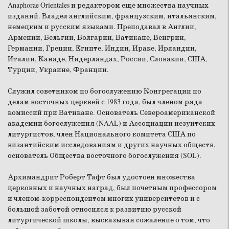
Anaphorae Orientales и редактором еще множества научных
изданий. Владел английским, французским, итальянским,
немецким и русским языками. Преподавал в Англии,
Армении, Бельгии, Болгарии, Ватикане, Венгрии,
Германии, Греции, Египте, Индии, Ираке, Ирландии,
Италии, Канаде, Нидерландах, России, Словакии, США,
Турции, Украине, Франции.
Служил советником по богослужению Конгрегации по
делам восточных церквей с 1983 года, был членом ряда
комиссий при Ватикане. Основатель Североамериканской
академии богослужения (NAAL) и Ассоциации иезуитских
литургистов, член Национального комитета США по
византийским исследованиям и других научных обществ,
основатель Общества восточного богослужения (SOL).
Архимандрит Роберт Тафт был удостоен множества
церковных и научных наград, был почетным профессором
и членом-корреспондентом многих университетов и с
большой заботой относился к развитию русской
литургической школы, высказывая сожаление о том, что