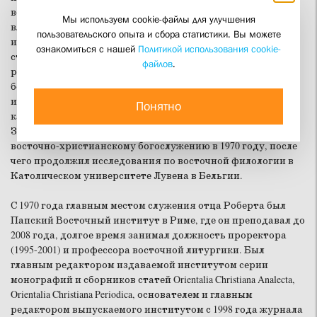
во пресвитера византийского обряда. В 1960-е годы под
Мы используем cookie-файлы для улучшения
влиянием профессора Хуана Матеоса он обратился к
пользовательского опыта и сбора статистики. Вы можете
изучению языков и богослужения. Имел магистерские
ознакомиться с нашей
Политикой использования cookie-
степени по философии (Бостонский колледж, 1956),
файлов
.
русскому языку (Фордемский университет, 1961),
богословию (Уэстон колледж, 1964), продолжал
исследования в Папском восточном институте в Риме в
Понятно
качестве выпускника Папской коллегии Руссикум.
Защитил докторскую диссертацию «Великий вход» по
восточно-христианскому богослужению в 1970 году, после
чего продолжил исследования по восточной филологии в
Католическом университете Лувена в Бельгии.
С 1970 года главным местом служения отца Роберта был
Папский Восточный институт в Риме, где он преподавал до
2008 года, долгое время занимал должность проректора
(1995-2001) и профессора восточной литургики. Был
главным редактором издаваемой институтом серии
монографий и сборников статей Orientalia Christiana Analecta,
Orientalia Christiana Periodica, основателем и главным
редактором выпускаемого институтом с 1998 года журнала