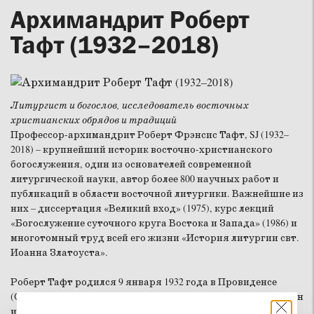
Архимандрит Роберт
Тафт (1932–2018)
Литургист и богослов, исследователь восточных
христианских обрядов и традиций
Профессор-архимандрит Роберт Фрэнсис Тафт, SJ (1932–
2018) – крупнейший историк восточно-христианского
богослужения, один из основателей современной
литургической науки, автор более 800 научных работ и
публикаций в области восточной литургики. Важнейшие из
них – диссертация «Великий вход» (1975), курс лекций
«Богослужение суточного круга Востока и Запада» (1986) и
многотомный труд всей его жизни «История литургии свт.
Иоанна Златоуста».
Роберт Тафт родился 9 января 1932 года в Провиденсе
(США). В возрасте 17 лет вступил в Общество Иисуса (Орден
иезуитов). В 1959 году был рукоположен во диакона, в 1963