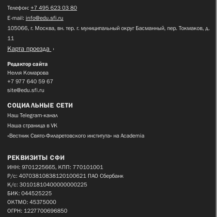
Телефон:
+7 495 623 03 80
E-mail:
info@edu.sfi.ru
105066, г. Москва, вн. тер. г. муниципальный округ Басманный, пер. Токмаков, д.
11
Карта проезда
Редактор сайта
Нелля Комарова
+7 977 640 59 67
site@edu.sfi.ru
СОЦИАЛЬНЫЕ СЕТИ
Наш Telegram-канал
Наша страница в VK
«Вестник Свято-Филаретовского института» на Academia
РЕКВИЗИТЫ СФИ
ИНН: 9701225665, КПП: 770101001
Р/с: 40703810838120100621 ПАО Сбербанк
К/с: 30101810400000000225
БИК: 044525225
ОКТМО: 45375000
ОГРН: 1227700696850