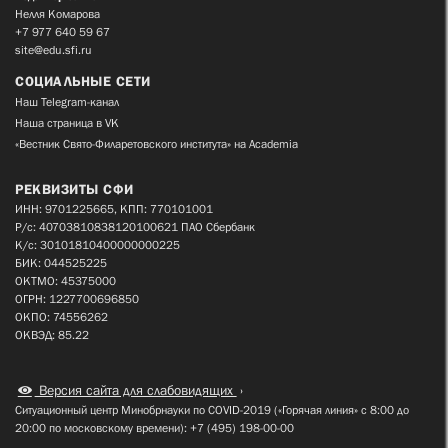
Нелля Комарова
+7 977 640 59 67
site@edu.sfi.ru
СОЦИАЛЬНЫЕ СЕТИ
Наш Telegram-канал
Наша страница в VK
«Вестник Свято-Филаретовского института» на Academia
РЕКВИЗИТЫ СФИ
ИНН: 9701225665, КПП: 770101001
Р/с: 40703810838120100621 ПАО Сбербанк
К/с: 30101810400000000225
БИК: 044525225
ОКТМО: 45375000
ОГРН: 1227700696850
ОКПО: 74556262
ОКВЭД: 85.22
Версия сайта для слабовидящих
Ситуационный центр Минобрнауки по COVID-2019 («Горячая линия» с 8:00 до
20:00 по московскому времени): +7 (495) 198-00-00