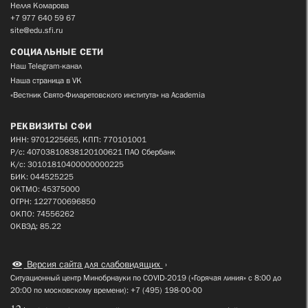
Нелля Комарова
+7 977 640 59 67
site@edu.sfi.ru
СОЦИАЛЬНЫЕ СЕТИ
Наш Telegram-канал
Наша страница в VK
«Вестник Свято-Филаретовского института» на Academia
РЕКВИЗИТЫ СФИ
ИНН: 9701225665, КПП: 770101001
Р/с: 40703810838120100621 ПАО Сбербанк
К/с: 30101810400000000225
БИК: 044525225
ОКТМО: 45375000
ОГРН: 1227700696850
ОКПО: 74556262
ОКВЭД: 85.22
Версия сайта для слабовидящих
Ситуационный центр Минобрнауки по COVID-2019 («Горячая линия» с 8:00 до
20:00 по московскому времени): +7 (495) 198-00-00