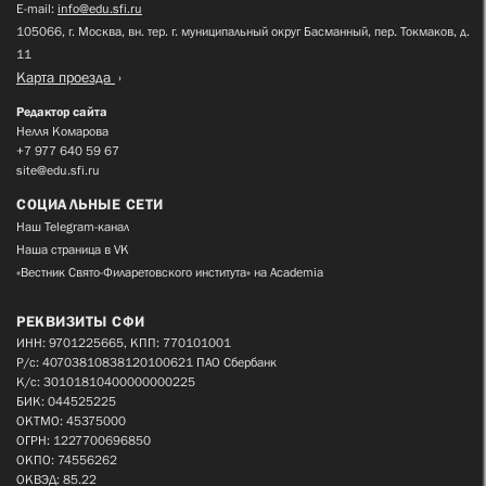
E-mail:
info@edu.sfi.ru
105066, г. Москва, вн. тер. г. муниципальный округ Басманный, пер. Токмаков, д.
11
Карта проезда
Редактор сайта
Нелля Комарова
+7 977 640 59 67
site@edu.sfi.ru
СОЦИАЛЬНЫЕ СЕТИ
Наш Telegram-канал
Наша страница в VK
«Вестник Свято-Филаретовского института» на Academia
РЕКВИЗИТЫ СФИ
ИНН: 9701225665, КПП: 770101001
Р/с: 40703810838120100621 ПАО Сбербанк
К/с: 30101810400000000225
БИК: 044525225
ОКТМО: 45375000
ОГРН: 1227700696850
ОКПО: 74556262
ОКВЭД: 85.22