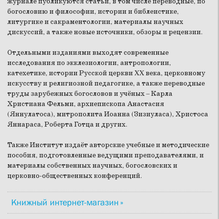
журнале публикуются статьи, в том числе переводные, по
богословию и философии, истории и библеистике,
литургике и сакраментологии, материалы научных
дискуссий, а также новые источники, обзоры и рецензии.
Отдельными изданиями выходят современные
исследования по экклезиологии, антропологии,
катехетике, истории Русской церкви XX века, церковному
искусству и религиозной педагогике, а также переводные
труды зарубежных богословов и учёных – Карла
Христиана Фельми, архиепископа Анастасия
(Яннулатоса), митрополита Иоанна (Зизиуласа), Христоса
Яннараса, Роберта Готца и других.
Также Институт издаёт авторские учебные и методические
пособия, подготовленные ведущими преподавателями, и
материалы собственных научных, богословских и
церковно-общественных конференций.
Книжный интернет-магазин