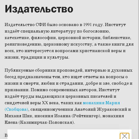
Издательство
Издательство СФИ было основано в 1991 году. Институт
издаёт специальную литературу по богословию,
катехетике, философии, церковной истории, библеистике,
религиоведению, церковному искусству, а также книги для
всех, кто интересуется вопросами христианской веры и
жизни, традиции и культуры.
Публикуемые сборники проповедей, интервью и духовных
бесед предназначены тем, кто ищет ответы на вопросы о
жизни и смерти, любви и страдании, добре и зле, свободе и
призвании. Помимо современных авторов, Институт
издаёт труды выдающихся церковных писателей и
свидетелей веры XX века, таких как
монахиня Мария
(Скобцова)
, священномученики Анатолий Жураковский и
Михаил Шик, инокиня Иоанна (Рейтлингер), монахиня
Елена (Казимирчак-Полонская).
В нашем издательстве увидели свет проповеди