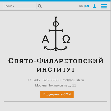
RU
|
EN
+7 |495| 623 03 80
•
info@edu.sfi.ru
Москва, Токмаков пер., 11
Поддержите СФИ