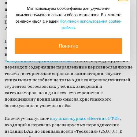
исповедников веры архимандрита Тавриона (Батозского)
Мы используем cookie-файлы для улучшения
и
протоиерея Павла Адельгейма
, труды выдающегося
пользовательского опыта и сбора статистики. Вы можете
дореволюционного церковного и общественного деятеля
ознакомиться с нашей
Политикой использования cookie-
Николая Неплюева, протопресвитера Николая
файлов
.
Афанасьева.
Несколько переизданий выдержала семитомная серия
Понятно
переводов православного богослужения на русский язык,
выполненных под руководством основателя СФИ
священника Георгия Кочеткова
. Книги, наряду с русским
переводом содержащие параллельные церковнославянские
тексты, исторические справки и комментарии, служат
уникальным пособием не только для священнослужителей,
студентов богословских учебных заведений и
катехизаторов, но и для всех, кто стремится к
полноценному пониманию смысла христианского
богослужения и участию в нём.
Институт выпускает
научный журнал «Вестник СФИ»
,
входящий в перечень рецензируемых периодических
изданий ВАК по специальности «Теология» (26.00.01). В