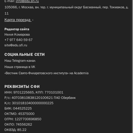
E-mail:
info@edu.sfi.ru
105066, г. Москва, вн. тер. г. муниципальный округ Басманный, пер. Токмаков, д.
11
Карта проезда
Редактор сайта
Нелля Комарова
+7 977 640 59 67
site@edu.sfi.ru
СОЦИАЛЬНЫЕ СЕТИ
Наш Telegram-канал
Наша страница в VK
«Вестник Свято-Филаретовского института» на Academia
РЕКВИЗИТЫ СФИ
ИНН: 9701225665, КПП: 770101001
Р/с: 40703810838120100621 ПАО Сбербанк
К/с: 30101810400000000225
БИК: 044525225
ОКТМО: 45375000
ОГРН: 1227700696850
ОКПО: 74556262
ОКВЭД: 85.22