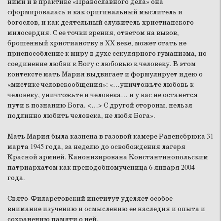
ними и в практике «Православного дела» она
сформировалась и как оригинальный мыслитель и
богослов, и как деятельный служитель христианского
милосердия. С ее точки зрения, ответом на вызов,
брошенный христианству в XX веке, может стать не
приспособление к миру в духе секулярного гуманизма, но
соединение любви к Богу с любовью к человеку. В этом
контексте мать Мария выдвигает и формулирует идею о
«мистике человекообщения»: «…уничтожьте любовь к
человеку, уничтожьте и человека… и у вас не останется
пути к познанию Бога. <…> С другой стороны, нельзя
подлинно любить человека, не любя Бога».
Мать Мария была казнена в газовой камере Равенсбрюка 31
марта 1945 года, за неделю до освобождения лагеря
Красной армией. Канонизирована Константинопольским
патриархатом как преподобномученица 6 января 2004
года.
Свято-Филаретовский институт уделяет особое
внимание изучению и осмыслению ее наследия и опыта и
сохранению памяти о ней.