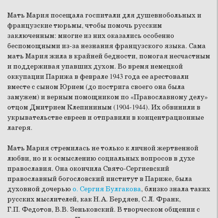
Мать Мария посещала госпитали для душевнобольных и
французские тюрьмы, чтобы помочь русским
заключенным: многие из них оказались особенно
беспомощными из-за незнания французского языка. Сама
мать Мария жила в крайней бедности, помогая несчастным
и поддерживая упавших духом. Во время немецкой
оккупации Парижа в феврале 1943 года ее арестовали
вместе с сыном Юрием (до пострига своего она была
замужем) и верным помощником по «Православному делу»
отцом Дмитрием Клепининым (1904-1944). Их обвинили в
укрывательстве евреев и отправили в концентрационные
лагеря.
Мать Мария стремилась не только к личной жертвенной
любви, но и к осмыслению социальных вопросов в духе
православия. Она окончила Свято-Сергиевский
православный богословский институт в Париже, была
духовной дочерью
о. Сергия Булгакова
, близко знала таких
русских мыслителей, как Н.А. Бердяев, С.Л. Франк,
Г.П. Федотов, В.В. Зеньковский. В творческом общении с