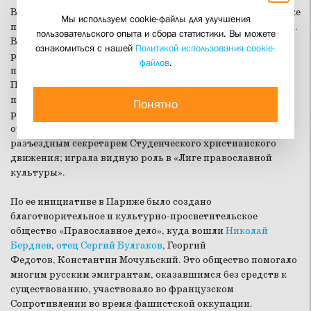
В молодые годы увлекалась поэзией и литературой, а также
Мы используем cookie-файлы для улучшения
политикой и богословием, дружила с Александром Блоком.
пользовательского опыта и сбора статистики. Вы можете
Вступила в социал-революционную партию, а после
ознакомиться с нашей
Политикой использования cookie-
революции стала городским головой Анапы. Скобцова –
файлов
.
первая женщина, заочно изучавшая богословие в
Петербургской духовной академии. В 1932 году она
приняла постриг и посвятила свою громадную энергию и
Понятно
редкие способности служению Церкви. Обладая
ораторским даром, мать Мария одно время была
разъездным секретарем Студенческого христианского
движения; играла видную роль в «Лиге православной
культуры».
По ее инициативе в Париже было создано
благотворительное и культурно-просветительское
общество «Православное дело», куда вошли
Николай
Бердяев
,
отец Сергий Булгаков
, Георгий
Федотов, Константин Мочульский. Это общество помогало
многим русским эмигрантам, оказавшимся без средств к
существованию, участвовало во французском
Сопротивлении во время фашистской оккупации.