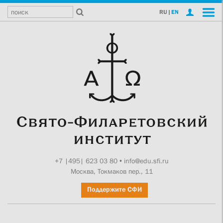
RU
|
EN
+7 |495| 623 03 80
•
info@edu.sfi.ru
Москва, Токмаков пер., 11
Поддержите СФИ