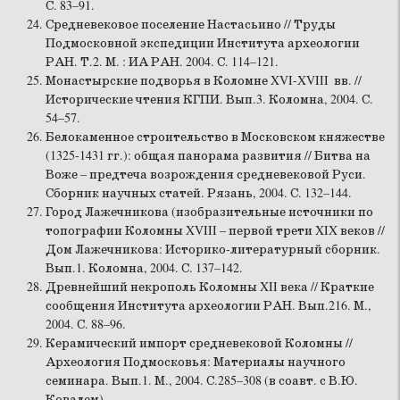
С. 83–91.
Средневековое поселение Настасьино // Труды
Подмосковной экспедиции Института археологии
РАН. Т.2. М. : ИА РАН. 2004. С. 114–121.
Монастырские подворья в Коломне XVI-XVIII вв. //
Исторические чтения КГПИ. Вып.3. Коломна, 2004. С.
54–57.
Белокаменное строительство в Московском княжестве
(1325-1431 гг.): общая панорама развития // Битва на
Воже – предтеча возрождения средневековой Руси.
Сборник научных статей. Рязань, 2004. С. 132–144.
Город Лажечникова (изобразительные источники по
топографии Коломны XVIII – первой трети XIX веков //
Дом Лажечникова: Историко-литературный сборник.
Вып.1. Коломна, 2004. С. 137–142.
Древнейший некрополь Коломны XII века // Краткие
сообщения Института археологии РАН. Вып.216. М.,
2004. С. 88–96.
Керамический импорт средневековой Коломны //
Археология Подмосковья: Материалы научного
семинара. Вып.1. М., 2004. С.285–308 (в соавт. с В.Ю.
Ковалем).