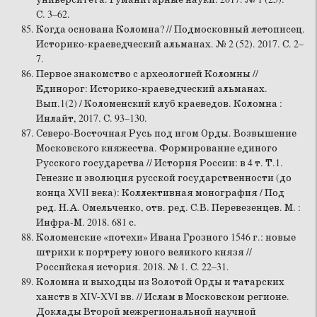
С. 3–62.
Когда основана Коломна? // Подмосковный летописец.
Историко-краеведческий альманах. № 2 (52). 2017. С. 2–
7.
Первое знакомство с археологией Коломны //
Единорог: Историко-краеведческий альманах.
Вып.1(2) / Коломенский клуб краеведов. Коломна :
Инлайт, 2017. С. 93–130.
Северо-Восточная Русь под игом Орды. Возвышение
Московского княжества. Формирование единого
Русского государства // История России: в 4 т. Т.1.
Генезис и эволюция русской государственности (до
конца XVII века): Коллективная монография / Под
ред. Н.А. Омельченко, отв. ред. С.В. Перевезенцев. М. :
Инфра-М. 2018. 681 с.
Коломенские «потехи» Ивана Грозного 1546 г.: новые
штрихи к портрету юного великого князя //
Российская история. 2018. № 1. С. 22–31.
Коломна и выходцы из Золотой Орды и татарских
ханств в XIV-XVI вв. // Ислам в Московском регионе.
Доклады Второй межрегиональной научной