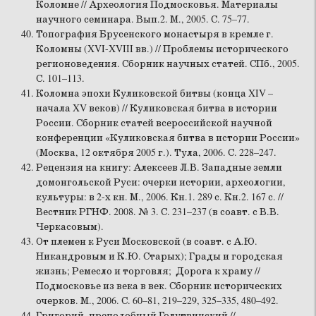
Коломне // Археология Подмосковья. Материалы
научного семинара. Вып.2. М., 2005. С. 75–77.
Топография Брусенского монастыря в кремле г.
Коломны (XVI-XVIII вв.) // Проблемы исторического
регионоведения. Сборник научных статей. СПб., 2005.
С. 101–113.
Коломна эпохи Куликовской битвы (конца XIV –
начала XV веков) // Куликовская битва в истории
России. Сборник статей всероссийской научной
конференции «Куликовская битва в истории России»
(Москва, 12 октября 2005 г.). Тула, 2006. С. 228–247.
Рецензия на книгу: Алексеев Л.В. Западные земли
домонгольской Руси: очерки истории, археологии,
культуры: в 2-х кн. М., 2006. Кн.1. 289 с. Кн.2. 167 с. //
Вестник РГНФ. 2008. № 3. С. 231–237 (в соавт. с В.В.
Черкасовым).
От племен к Руси Московской (в соавт. с А.Ю.
Никандровым и К.Ю. Старых); Грады и городская
жизнь; Ремесло и торговля; Дорога к храму //
Подмосковье из века в век. Сборник исторических
очерков. М., 2006. С. 60–81, 219–229, 325–335, 480–492.
Григорий, преподобный Голутвинский //