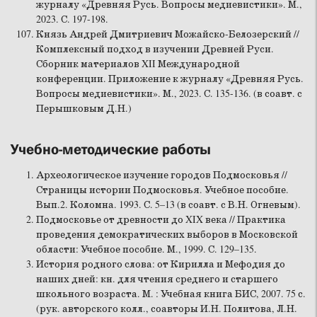
журналу «Древняя Русь. Вопросы медиевистики». М.,
2023. С. 197-198.
Князь Андрей Дмитриевич Можайско-Белозерский //
Комплексный подход в изучении Древней Руси.
Сборник материалов XII Международной
конференции. Приложение к журналу «Древняя Русь.
Вопросы медиевистики». М., 2023. С. 135-136. (в соавт. с
Перышковым Д.Н.)
Учебно-методические работы
Археологическое изучение городов Подмосковья //
Страницы истории Подмосковья. Учебное пособие.
Вып.2. Коломна. 1993. С. 5–13 (в соавт. с В.Н. Огневым).
Подмосковье от древности до XIX века // Практика
проведения демократических выборов в Московской
области: Учебное пособие. М., 1999. С. 129–135.
История родного слова: от Кирилла и Мефодия до
наших дней: кн. для чтения среднего и старшего
школьного возраста. М. : Учебная книга БИС, 2007. 75 с.
(рук. авторского колл., соавторы И.Н. Политова, Л.Н.