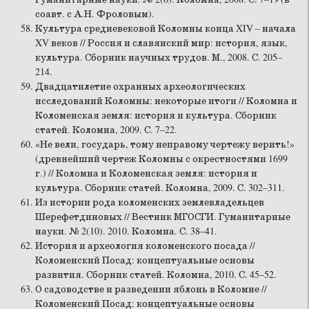
соавт. с А.Н. Фроловым).
Культура средневековой Коломны конца XIV – начала
XV веков // Россия и славянский мир: история, язык,
культура. Сборник научных трудов. М., 2008. С. 205–
214.
Двадцатилетие охранных археологических
исследований Коломны: некоторые итоги // Коломна и
Коломенская земля: история и культура. Сборник
статей. Коломна, 2009. С. 7–22.
«Не вели, государь, тому неправому чертежу верить!»
(древнейший чертеж Коломны с окрестностями 1699
г.) // Коломна и Коломенская земля: история и
культура. Сборник статей. Коломна, 2009. С. 302–311.
Из истории рода коломенских землевладельцев
Шерефетдиновых // Вестник МГОСГИ. Гуманитарные
науки. № 2(10). 2010. Коломна. С. 38–41.
История и археология коломенского посада //
Коломенский Посад: концептуальные основы
развития. Сборник статей. Коломна, 2010. С. 45–52.
О садоводстве и разведении яблонь в Коломне //
Коломенский Посад: концептуальные основы