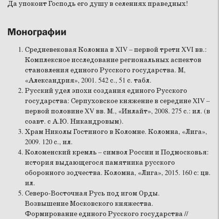
Да упокоит Господь его душу в селениях праведных!
Монографии
Средневековая Коломна в XIV – первой трети XVI вв.:
Комплексное исследование региональных аспектов
становления единого Русского государства. М,
«Александрия», 2001. 542 с., 51 с. табл.
Русский удел эпохи создания единого Русского
государства: Серпуховское княжение в середине XIV –
первой половине XV вв. М., «Инлайт», 2008. 275 с.: ил. (в
соавт. с А.Ю. Никандровым).
Храм Николы Гостиного в Коломне. Коломна, «Лига»,
2009. 120 с., ил.
Коломенский кремль – символ России и Подмосковья:
история выдающегося памятника русского
оборонного зодчества. Коломна, «Лига», 2015. 160 с: цв.
ил.
Северо-Восточная Русь под игом Орды.
Возвышение Московского княжества.
Формирование единого Русского государства //