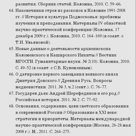
развития. Сборник статей. Коломна, 2010. С. 59–66.
Наконечники стрел из раскопок в Коломне 1991-2008
гг. // История и культура Подмосковья: проблемы
изучения и преподавания. Материалы IV областной
научно-практической конференции (Коломна, 17
декабря 2009 г.). Коломна, 2010. С. 164–169 (в соавт. с
Т.Н. Ульяновой).
Новые данные о деятельности архиепископа
Коломенского и Каширского Никиты // Вестник
МГОСГИ. Гуманитарные науки. № 2(10). Коломна, 2010.
С. 49–52 (в соавт. с С.В. Кулемзиным).
О датировке первого завещания великого князя
Дмитрия Донского // Древняя Русь. Вопросы
медиевистики. 2011. № 3, ч.2 (сент.). С. 76–77.
Государев дьяк Андрей Шерефединов и его род //
Российская история. 2011. № 2. С. 77–92.
Основания, содержание, цели светского образования
в современной России // Образование в XXI веке:
стратегии и приоритеты. Материалы международной
научно-практической конференции (Москва, 26-28 мая
2008 г.). М., 2011. С. 264–275.