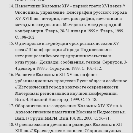
Наместники Коломны XIV – первой трети XVI веков //
Экономика, управление, демография русского города
XV-XVIII вв.: история, историография, источники и
методы исследования. Материалы международной
конференции, Тверь, 28-31 января 1999 г. Тверь, 1999.
С. 198–202.
О датировке и атрибуции трех резных посохов XV
века // III конференция «Города Подмосковья в
истории российского предпринимательства и
культуры». Доклады, сообщения, тезисы. Серпухов, 3-
4 декабря 1999 г. Серпухов, 1999, С. 102–112.
Развитие Коломны в XII-XV вв. на фоне
урбанизационных процессов Руси: общее и особенное
// Исторический город в контексте современности:
Материалы региональной научной конференции.
Вып. 4. Нижний Новгород, 1999. С. 15–18.
Оборонительные сооружения Коломны XIV-XV вв. //
Археологические памятники Москвы и Подмосковья.
Вып.1 (Труды МИГМ. Вып.10). М., 2000. С. 56–71.
О расположении детинца и размерах Коломны в XII-
XIII вв. // Краеведческие записки: Сборник научных