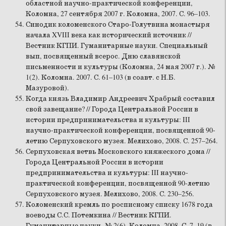
областной научно-практической конференции,
Коломна, 27 сентября 2007 г. Коломна, 2007. С. 96–103.
Синодик коломенского Старо-Голутвина монастыря
начала XVIII века как исторический источник //
Вестник КГПИ. Гуманитарные науки. Специальный
вып, посвященный всерос. Дню славянской
письменности и культуры (Коломна, 24 мая 2007 г.). №
1(2). Коломна. 2007. С. 61–103 (в соавт. с Н.Б.
Мазуровой).
Когда князь Владимир Андреевич Храбрый составил
свой завещание? // Города Центральной России в
истории предпринимательства и культуры: III
научно-практической конференции, посвященной 90-
летию Серпуховского музея. Мелихово, 2008. С. 257–264.
Серпуховская ветвь Московского княжеского дома //
Города Центральной России в истории
предпринимательства и культуры: III научно-
практической конференции, посвященной 90-летию
Серпуховского музея. Мелихово, 2008. С. 230–256.
Коломенский кремль по росписному списку 1678 года
воеводы С.С. Потемкина // Вестник КГПИ.
Гуманитарные науки. № 2(6). Коломна, 2008. С. 7–19 (в