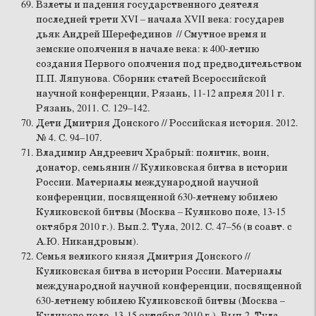
Взлеты и падения государственного деятеля
последней трети XVI – начала XVII века: государев
дьяк Андрей Шерефединов // Смутное время и
земские ополчения в начале века: к 400-летию
создания Первого ополчения под предводительством
П.П. Ляпунова. Сборник статей Всероссийской
научной конференции, Рязань, 11-12 апреля 2011 г.
Рязань, 2011. С. 129–142.
Дети Дмитрия Донского // Российская история. 2012.
№ 4. С. 94–107.
Владимир Андреевич Храбрый: политик, воин,
донатор, семьянин // Куликовская битва в истории
России. Материалы международной научной
конференции, посвященной 630-летнему юбилею
Куликовской битвы (Москва – Куликово поле, 13-15
октября 2010 г.). Вып.2. Тула, 2012. С. 47–56 (в соавт. с
А.Ю. Никандровым).
Семья великого князя Дмитрия Донского //
Куликовская битва в истории России. Материалы
международной научной конференции, посвященной
630-летнему юбилею Куликовской битвы (Москва –
Куликово поле, 13-15 октября 2010 г.). Вып.2. Тула,