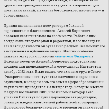
— это прежде всего традиция и люди, а Университет —
дружество преподавателей и студентов, собранных для
получения знаний, а в случае богословского института — и
богопознания.
Приняв назначение на пост ректора с большой
скромностью и благоговением, Алексей Борисович
оказался исключительно на своём месте. Работа с ним
всегда была плодотворной и радостной, и все мы видели,
как в этой должности он буквально расцвёл. Все помнят его
выступления и публичные лекции. Многим особенно
памятна экскурсия по местам
святителя Филарета
в
Коломне, которую Алексей Борисович подготовил как
подарок для преподавателей и сотрудников Института в
декабре 2022 года. Было видно, что для него труд в Свято-
Филаретовском институте стал настоящим церковным
служением, в котором весь его опыт в сфере образования и
науки очень пригодился. За четыре года, которые Алексей
Мазуров возглавлял СФИ, и во многом благодаря его
усилиям Институт получил церковную аккредитацию,
ставшую плодом многолетней работы всей корпорации.
При том, что большую часть этого времени он знал о своей