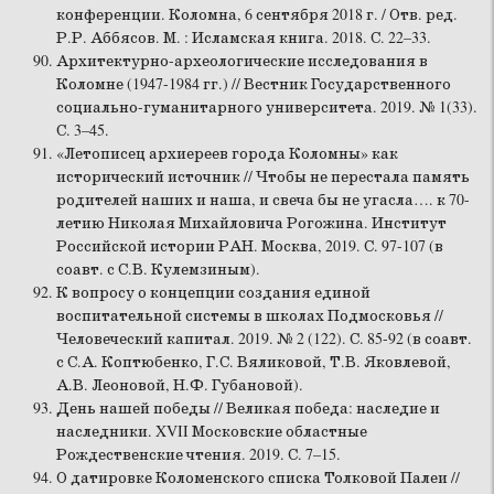
конференции. Коломна, 6 сентября 2018 г. / Отв. ред.
Р.Р. Аббясов. М. : Исламская книга. 2018. С. 22–33.
Архитектурно-археологические исследования в
Коломне (1947-1984 гг.) // Вестник Государственного
социально-гуманитарного университета. 2019. № 1(33).
С. 3–45.
«Летописец архиереев города Коломны» как
исторический источник // Чтобы не перестала память
родителей наших и наша, и свеча бы не угасла…. к 70-
летию Николая Михайловича Рогожина. Институт
Российской истории РАН. Москва, 2019. С. 97-107 (в
соавт. с С.В. Кулемзиным).
К вопросу о концепции создания единой
воспитательной системы в школах Подмосковья //
Человеческий капитал. 2019. № 2 (122). С. 85-92 (в соавт.
с С.А. Коптюбенко, Г.С. Вяликовой, Т.В. Яковлевой,
А.В. Леоновой, Н.Ф. Губановой).
День нашей победы // Великая победа: наследие и
наследники. XVII Московские областные
Рождественские чтения. 2019. С. 7–15.
О датировке Коломенского списка Толковой Палеи //