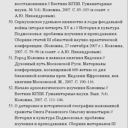
восстановления // Вестник КГПИ. Гуманитарные
науки. № 3(4). Коломна, 2007. С. 85–103 (в соавт. с
А.Ю. Никандровым).
Серпуховское удельное княжество в годы феодальной
войны (вторая четверть XV в.) // История и культура
Подмосковья: проблемы изучения и преподавания.
Сборник статей III областной научно-практической
конференции. (Коломна, 27 сентября 2007 г.). Коломна,
2007. С. 59–96 (в соавт. с А.Ю. Никандровым).
Город Коломна и великая княгиня Евдокия //
Духовный путь Московской Руси. Материалы
конференции, посвященной 600-летию со дня
блаженной кончины преп. Евдокии-Ефросинии, вел.
княгини Московской. М., 2007. С. 100–116.
Начало археологического изучения Коломны //
Вестник КГПИ. Гуманитарные науки. Вып. 3(4).
Коломна, 2007. С. 111–146.
О датировке и исторической географии жалованной
грамоты Олега Рязанского Ольгову монастырю //
История и культура Подмосковья: проблемы
изучения и преподавания. Сборник материалов III