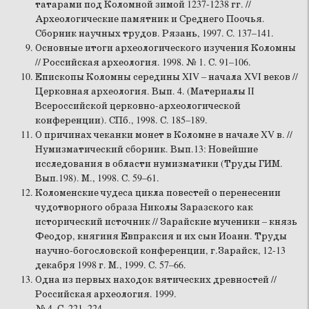
татарами под Коломной зимой 1237-1238 гг. //
Археологические памятник и Среднего Поочья.
Сборник научных трудов. Рязань, 1997. С. 137–141.
Основные итоги археологического изучения Коломны
// Российская археология. 1998. № 1. С. 91–106.
Епископы Коломны середины XIV – начала XVI веков //
Церковная археология. Вып. 4. (Материалы II
Всероссийской церковно-археологической
конференции). СПб., 1998. С. 185–189.
О причинах чеканки монет в Коломне в начале XV в. //
Нумизматический сборник. Вып.13: Новейшие
исследования в области нумизматики (Труды ГИМ.
Вып.198). М., 1998. С. 59–61.
Коломенские чудеса цикла повестей о перенесении
чудотворного образа Николы Заразского как
исторический источник // Зарайские мученики – князь
Феодор, княгиня Евпраксия и их сын Иоанн. Труды
научно-богословской конференции, г.Зарайск, 12-13
декабря 1998 г. М., 1999. С. 57–66.
Одна из первых находок вятических древностей //
Российская археология. 1999.
№ 4. С. 221–224.