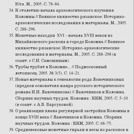
Юга. М., 2005. С. 78–84.
К столетию начала археологического изучения
Коломны // Великое княжество рязанское: Историко-
археологические исследования и материалы. М., 2005.
С. 288–298.
Монетные находки XVI – начала XVIII веков из
Михайловского раскопа в городе Коломна // Великое
княжество рязанское: Историко-археологические
исследования и материалы. М., 2005. С. 288–298 (в
соавт. с С.И. Самошиным).
Трубы трубят в Коломне... // Подмосковный
летописец. 2005. № 3(5). С. 14–21.
Новые материалы к генеалогии рода Ложечниковых
(предков основателя жанра русского исторического
романа И.И. Лажечникова) // Лажечников и Коломна.
Сборник научных трудов. Коломна : ККМ, 2005. С. 5–10
(в соавт. с А.В. Барсуковой).
О реализации плана регулярной застройки Коломны в
конце XVIII века // Лажечников и Коломна. Сборник
научных трудов. Коломна : ККМ, 2005. С. 68–75.
Средневековые монетные гирьки и весы из раскопок в