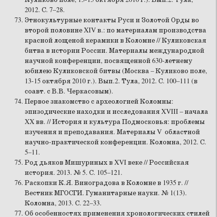
2012. С. 7–28.
Этнокультурные контакты Руси и Золотой Орды во
второй половине XIV в.: по материалам производства
красной лощеной керамики в Коломне // Куликовская
битва в истории России. Материалы международной
научной конференции, посвященной 630-летнему
юбилею Куликовской битвы (Москва – Куликово поле,
13-15 октября 2010 г.). Вып.2. Тула, 2012. С. 100–111 (в
соавт. с В.В. Черкасовым).
Первое знакомство с археологией Коломны:
эпизодические находки и исследования XVIII – начала
XX вв. // История и культура Подмосковья: проблемы
изучения и преподавания. Материалы V областной
научно-практической конференции. Коломна, 2012. С.
5–11.
Род дьяков Мишуриных в XVI веке // Российская
история. 2013. № 5. С. 105–121.
Раскопки К.Я. Виноградова в Коломне в 1935 г. //
Вестник МГОСГИ. Гуманитарные науки. № 1(13).
Коломна, 2013. С. 22–33.
Об особенностях применения хронологических стилей