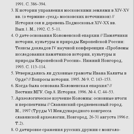
1991. С. 386–394.
К истории управления московскими землями в XIV-XV
вв. (о термине «уезд» московских источников) //
История сел и деревень Подмосковья XIV-XX вв.
Вып.1. М., 1992. С. 5–11.
О дате основания Коломенской епархии // Памятники
истории, культуры и природы Европейской России:
Тезисы докладов IV научной конференции «Проблемы
исследования памятников истории, культуры и
природы Европейской России». Нижний Новгород,
1993. С. 113–114.
Утверждались ли духовные грамоты Ивана Калиты в
Орде? // Вопросы истории. 1995. № 9. С. 143–153.
Когда была основана Коломенская епархия? //
Вестник МГУ. Сер.8. История. 1996. № 4. С. 44–53.
Археологическое изучение Коломны: основные итоги
и перспективы // Славянский средневековый город.
М., 1997 (Труды VI Международного конгресса
славянской археологии, Новгород, 26-31 августа 1996 г.
Т.2).
О датировке сражения русских дружин с монголо-