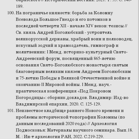
189.
На пограничье княжеств: борьба за Коломну
Всеволода Большое Гнездо и его потомков в
последней четверти XII - начале XIV веков: тезисы //
Св. князь Андрей Боголюбский - устроитель
великорусской державы, храбрый воин и полководец,
искусный зодчий и храмоздатель, гимнограф и
молитвенник: I Межд. историко-культурный Свято-
Андреевский форум, посвященный 865-летию
основания Свято-Боголюбского монастыря святым
благоверным великим князем Андреем Боголюбским
и 75-летию Победы в Великой Отечественной войне и
окончанию II Мировой войны. I Межд. науч.-
практическая конференция «Под Покровом
Богородицы»: сборник докладов. Владимир: Изд-во
Владимирской епархии, 2020. С. 125-129.
Неизвестное кладбище раннего Нового времени и
проблемы исторической топографии Коломны (по
данным исследований 2020 года) // Археология
Подмосковья: Материалы научного семинара. Вып.18.
М. : Ин-т археологии РАН, 2022. С.219-229.