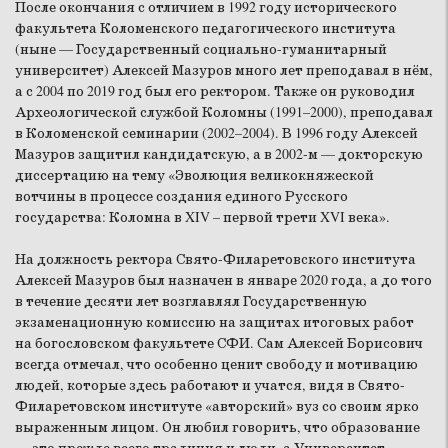
После окончания с отличием в 1992 году исторического
факультета Коломенского педагогического института
(ныне — Государственный социально-гуманитарный
университет) Алексей Мазуров много лет преподавал в нём,
а с 2004 по 2019 год был его ректором. Также он руководил
Археологической службой Коломны (1991–2000), преподавал
в Коломенской семинарии (2002–2004). В 1996 году Алексей
Мазуров защитил кандидатскую, а в 2002-м — докторскую
диссертацию на тему «Эволюция великокняжеской
вотчины в процессе создания единого Русского
государства: Коломна в XIV – первой трети XVI века».
На должность ректора Свято-Филаретовского института
Алексей Мазуров был назначен в январе 2020 года, а до того
в течение десяти лет возглавлял Государственную
экзаменационную комиссию на защитах итоговых работ
на богословском факультете СФИ. Сам Алексей Борисович
всегда отмечал, что особенно ценит свободу и мотивацию
людей, которые здесь работают и учатся, видя в Свято-
Филаретовском институте «авторский» вуз со своим ярко
выраженным лицом. Он любил говорить, что образование