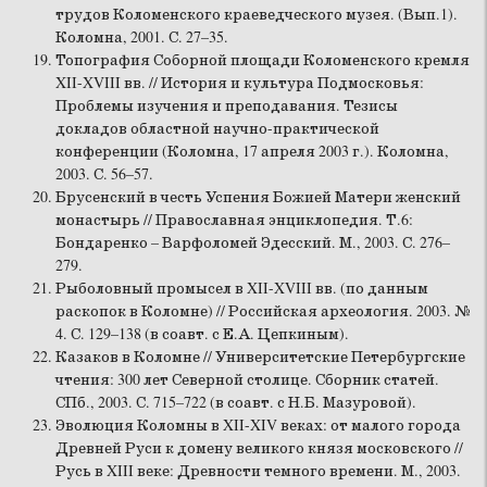
трудов Коломенского краеведческого музея. (Вып.1).
Коломна, 2001. С. 27–35.
Топография Соборной площади Коломенского кремля
XII-XVIII вв. // История и культура Подмосковья:
Проблемы изучения и преподавания. Тезисы
докладов областной научно-практической
конференции (Коломна, 17 апреля 2003 г.). Коломна,
2003. С. 56–57.
Брусенский в честь Успения Божией Матери женский
монастырь // Православная энциклопедия. Т.6:
Бондаренко – Варфоломей Эдесский. М., 2003. С. 276–
279.
Рыболовный промысел в XII-XVIII вв. (по данным
раскопок в Коломне) // Российская археология. 2003. №
4. С. 129–138 (в соавт. с Е.А. Цепкиным).
Казаков в Коломне // Университетские Петербургские
чтения: 300 лет Северной столице. Сборник статей.
СПб., 2003. С. 715–722 (в соавт. с Н.Б. Мазуровой).
Эволюция Коломны в XII-XIV веках: от малого города
Древней Руси к домену великого князя московского //
Русь в XIII веке: Древности темного времени. М., 2003.