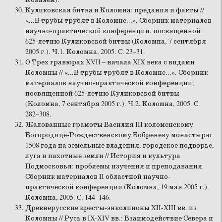
Куликовская битва и Коломна: предания и факты //
«...В трубы трубят в Коломне...». Сборник материалов
научно-практической конференции, посвященной
625-летию Куликовской битвы (Коломна, 7 сентября
2005 г.). Ч.1. Коломна, 2005. С. 23–31.
О Трех гравюрах XVII – начала XIX века с видами
Коломны // «...В трубы трубят в Коломне...». Сборник
материалов научно-практической конференции,
посвященной 625-летию Куликовской битвы
(Коломна, 7 сентября 2005 г.). Ч.2. Коломна, 2005. С.
282–308.
Жалованные грамоты Василия III коломенскому
Богородице-Рождественскому Бобреневу монастырю
1508 года на земельные владения, городское подворье,
луга и пахотные земли // История и культура
Подмосковья: проблемы изучения и преподавания.
Сборник материалов II областной научно-
практической конференции (Коломна, 19 мая 2005 г.).
Коломна, 2005. С. 144–146.
Древнерусские кресты-энколпионы XII-XIII вв. из
Коломны // Русь в IX-XIV вв.: Взаимодействие Севера и