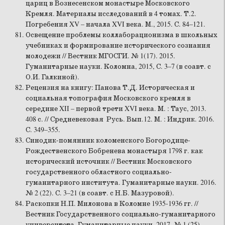
цариц в Вознесенском монастыре Московского
Кремля. Материалы исследований в 4 томах. Т.2.
Погребения XV – начала XVI века. М., 2015. С. 84–121.
Освещение проблемы коллаборационизма в школьных
учебниках и формирование исторического сознания
молодежи // Вестник МГОСГИ. № 1(17). 2015.
Гуманитарные науки. Коломна, 2015, С. 3–7 (в соавт. с
О.И. Галкиной).
Рецензия на книгу: Панова Т.Д. Историческая и
социальная топография Московского кремля в
середине XII – первой трети XVI века. М. : Таус, 2013.
408 с. // Средневековая Русь. Вып.12. М. : Индрик. 2016.
С. 349–355.
Синодик-помянник коломенского Богородице-
Рождественского Бобренева монастыря 1798 г. как
исторический источник // Вестник Московского
государственного областного социально-
гуманитарного института. Гуманитарные науки. 2016.
№ 2 (22). С. 3–21 (в соавт. с Н.Б. Мазуровой).
Раскопки Н.П. Милонова в Коломне 1935-1936 гг. //
Вестник Государственного социально-гуманитарного
университета. Гуманитарные науки. 2017. № 1 (25).