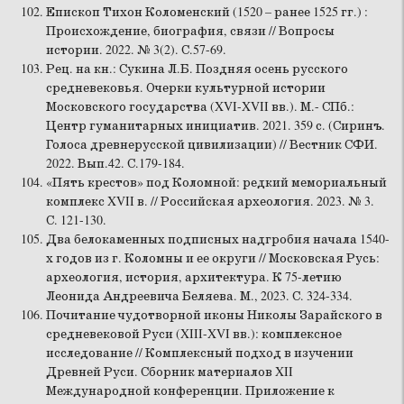
Епископ Тихон Коломенский (1520 – ранее 1525 гг.) :
Происхождение, биография, связи // Вопросы
истории. 2022. № 3(2). С.57-69.
Рец. на кн.: Сукина Л.Б. Поздняя осень русского
средневековья. Очерки культурной истории
Московского государства (XVI-XVII вв.). М.- СПб.:
Центр гуманитарных инициатив. 2021. 359 с. (Сиринъ.
Голоса древнерусской цивилизации) // Вестник СФИ.
2022. Вып.42. С.179-184.
«Пять крестов» под Коломной: редкий мемориальный
комплекс XVII в. // Российская археология. 2023. № 3.
С. 121-130.
Два белокаменных подписных надгробия начала 1540-
х годов из г. Коломны и ее округи // Московская Русь:
археология, история, архитектура. К 75-летию
Леонида Андреевича Беляева. М., 2023. С. 324-334.
Почитание чудотворной иконы Николы Зарайского в
средневековой Руси (XIII-XVI вв.): комплексное
исследование // Комплексный подход в изучении
Древней Руси. Сборник материалов XII
Международной конференции. Приложение к