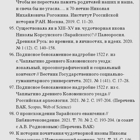
Чтобы не перестала память родителей наших и наша,
и свеча бы не угасла…. к 70-летию Николая
Михайловича Рогожина. Институт Российской
истории РАН. Москва, 2019. С. 11–20.
Существовала ли в XIII–XV вв. чудотворная икона
Николы Корсунского (Зарайского)? // Палеоросия.
Древняя Русь: во времени, в личностях, в идеях. 2020.
№ 1 (12). С. 140–158.
Подписное белокаменное надгробие 1522 г. из
с.Чаплыгино древнего Коломенского уезда:
локальный, просопографический и социальный
контекст // Вестник Государственного социально-
гуманитарного университета. 2021. № 1 (41). С. 17–28.
Подписное белокаменное надгробие 1522 г. из с.
Чаплыгино древнего Коломенского уезда //
Российская археология. 2021. № 2. С. 197-204. (Перечень
ВАК, Scopus, Web of Science)
О происхождении Зарайского евангелия //
Библиотековедение. 2021. Т. 70. № 2. С. 193-204. (в соавт
с А.В. Родионовым) (Перечень ВАК)
К истории почитания чудотворной иконы Николы
Заразского // Исторический вестник. 2021. Т. 35. С. 146-