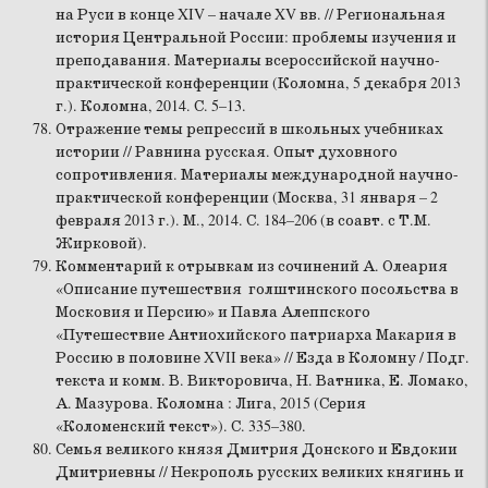
на Руси в конце XIV – начале XV вв. // Региональная
история Центральной России: проблемы изучения и
преподавания. Материалы всероссийской научно-
практической конференции (Коломна, 5 декабря 2013
г.). Коломна, 2014. С. 5–13.
Отражение темы репрессий в школьных учебниках
истории // Равнина русская. Опыт духовного
сопротивления. Материалы международной научно-
практической конференции (Москва, 31 января – 2
февраля 2013 г.). М., 2014. С. 184–206 (в соавт. с Т.М.
Жирковой).
Комментарий к отрывкам из сочинений А. Олеария
«Описание путешествия голштинского посольства в
Московия и Персию» и Павла Алеппского
«Путешествие Антиохийского патриарха Макария в
Россию в половине XVII века» // Езда в Коломну / Подг.
текста и комм. В. Викторовича, Н. Ватника, Е. Ломако,
А. Мазурова. Коломна : Лига, 2015 (Серия
«Коломенский текст»). С. 335–380.
Семья великого князя Дмитрия Донского и Евдокии
Дмитриевны // Некрополь русских великих княгинь и