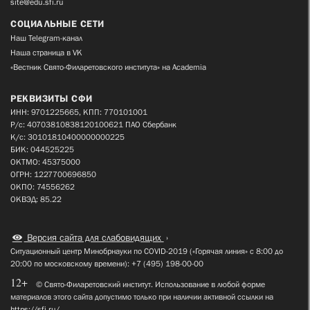
site@edu.sfi.ru
СОЦИАЛЬНЫЕ СЕТИ
Наш Telegram-канал
Наша страница в VK
«Вестник Свято-Филаретовского института» на Academia
РЕКВИЗИТЫ СФИ
ИНН: 9701225665, КПП: 770101001
Р/с: 40703810838120100621 ПАО Сбербанк
К/с: 30101810400000000225
БИК: 044525225
ОКТМО: 45375000
ОГРН: 1227700696850
ОКПО: 74556262
ОКВЭД: 85.22
Версия сайта для слабовидящих
Ситуационный центр Минобрнауки по COVID-2019 («Горячая линия» с 8:00 до
20:00 по московскому времени): +7 (495) 198-00-00
12+
© Свято-Филаретовский институт. Использование в любой форме
материалов этого сайта допустимо только при наличии активной ссылки на
https://sfi.ru/