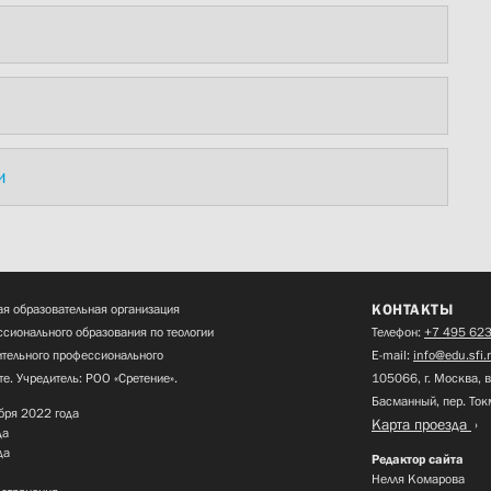
и
КОНТАКТЫ
я образовательная организация
сионального образования по теологии
Телефон:
+7 495 623
нительного профессионального
E-mail:
info@edu.sfi.
те. Учредитель: РОО «Сретение».
105066, г. Москва, в
Басманный, пер. Ток
бря 2022 года
Карта проезда
да
да
Редактор сайта
Нелля Комарова