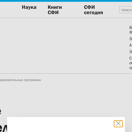
Наука
Книги
СФИ
СФИ
сегодня
В
Ф
Э
А
Э
С
о
о
бразовательные программы
е
ельные