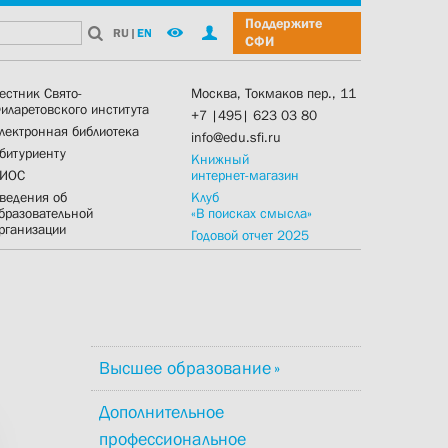
Поддержите
RU
|
EN
СФИ
естник Свято-
Москва, Токмаков пер., 11
иларетовского института
+7 |495| 623 03 80
лектронная библиотека
info@edu.sfi.ru
битуриенту
Книжный
ИОС
интернет-магазин
ведения об
Клуб
бразовательной
«В поисках смысла»
рганизации
Годовой отчет 2025
Высшее образование
Дополнительное
профессиональное