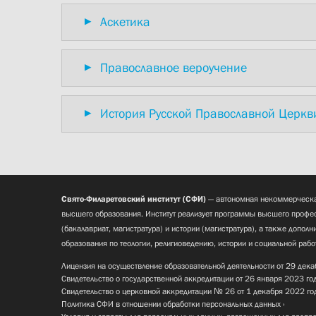
Аскетика
Православное вероучение
История Русской Православной Церкв
Свято-Филаретовский институт (СФИ)
— автономная некоммерческа
высшего образования. Институт реализует программы высшего профес
(бакалавриат, магистратура) и истории (магистратура), а также допол
образования по теологии, религиоведению, истории и социальной рабо
Лицензия на осуществление образовательной деятельности от 29 дека
Свидетельство о государственной аккредитации от 26 января 2023 го
Свидетельство о церковной аккредитации № 26 от 1 декабря 2022 го
Политика СФИ в отношении обработки персональных данных