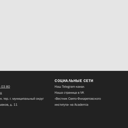
СОЦИАЛЬНЫЕ СЕТИ
 03 80
Наш Telegram-канал
ru
Наша страница в VK
н. тер. г. муниципальный округ
«Вестник Свято-Филаретовского
маков, д. 11
института» на Academia