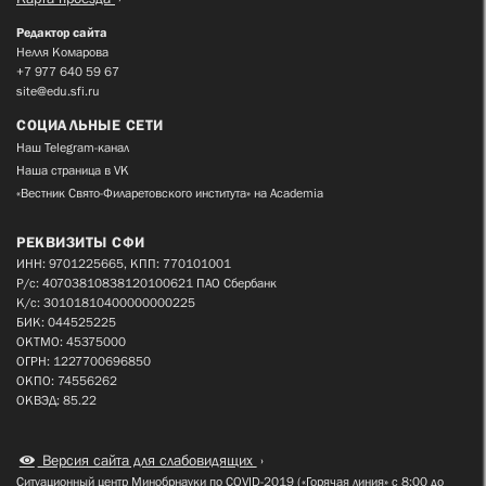
Редактор сайта
Нелля Комарова
+7 977 640 59 67
site@edu.sfi.ru
СОЦИАЛЬНЫЕ СЕТИ
Наш Telegram-канал
Наша страница в VK
«Вестник Свято-Филаретовского института» на Academia
РЕКВИЗИТЫ СФИ
ИНН: 9701225665, КПП: 770101001
Р/с: 40703810838120100621 ПАО Сбербанк
К/с: 30101810400000000225
БИК: 044525225
ОКТМО: 45375000
ОГРН: 1227700696850
ОКПО: 74556262
ОКВЭД: 85.22
Версия сайта для слабовидящих
Ситуационный центр Минобрнауки по COVID-2019 («Горячая линия» с 8:00 до