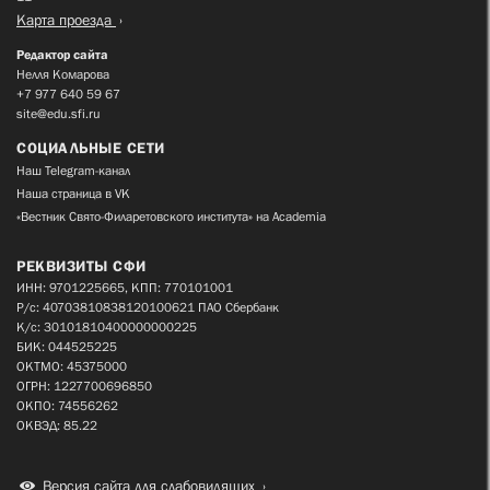
Карта проезда
Редактор сайта
Нелля Комарова
+7 977 640 59 67
site@edu.sfi.ru
СОЦИАЛЬНЫЕ СЕТИ
Наш Telegram-канал
Наша страница в VK
«Вестник Свято-Филаретовского института» на Academia
РЕКВИЗИТЫ СФИ
ИНН: 9701225665, КПП: 770101001
Р/с: 40703810838120100621 ПАО Сбербанк
К/с: 30101810400000000225
БИК: 044525225
ОКТМО: 45375000
ОГРН: 1227700696850
ОКПО: 74556262
ОКВЭД: 85.22
Версия сайта для слабовидящих