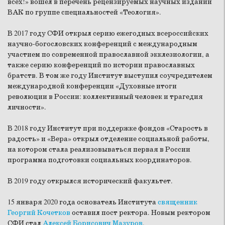
всех!» вошёл в перечень рецензируемых научных изданий
ВАК по группе специальностей «Теология».
В 2017 году СФИ открыл серию ежегодных всероссийских
научно-богословских конференций с международным
участием по современной православной экклезиологии, а
также серию конференций по истории православных
братств. В том же году Институт выступил соучредителем
международной конференции «Духовные итоги
революции в России: коллективный человек и трагедия
личности».
В 2018 году Институт при поддержке фондов «Старость в
радость» и «Вера» открыл отделение социальной работы,
на котором стала реализовываться первая в России
программа подготовки социальных координаторов.
В 2019 году открылся исторический факультет.
15 января 2020 года основатель Института
священник
Георгий Кочетков
оставил пост ректора. Новым ректором
СФИ стал
Алексей Борисович Мазуров
.