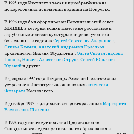
В 1995 году Институт въехал в приобретённые на
пожертвования помещения в здании на Покровке.
В 1996 году был сформирован Попечительский совет
МВПХШ, в который вошли известные российские и
зарубежные деятели культуры и церкви, учёные и
богословы — академик
Сергей Сергеевич Аверинцев
,
Оливье Клеман
,
Анатолий Андреевич Красиков
,
архиепископ Михаил (Мудьюгин),
Ольга Сигизмундовна
Попова
,
Никита Алексеевич Струве
,
Сергей Юрьевич
Юрский
и другие.
В феврале 1997 года Патриарх Алексий II благословил
устроение в Институте часовни во имя
святителя
Филарета
Московского.
В декабре 1997 года должность ректора заняла
Маргарита
Васильевна Шилкина
.
В 1998 году институт получил Представление
Синодального отдела религиозного образования и