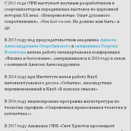
С 2011 года СФИ выступает научным разработчиком и
соорганизатором передвижных выставок по церковной
истории XX века: «Неперемолотые. Опыт духовного
сопротивления», «Non licet vos esse. Не должно вам быть» и
др.
В 2013 году под председательством академика
Алексея
Александровича Старобинского
и
священника Георгия
Кочеткова
начала работу ежеквартальная конференция
«Физика и богословие», завершившаяся в 2024 году в связи
с кончиной Алексея Александровича.
В 2014 году при Институте начал работу Клуб
интеллектуального досуга «Событие», впоследствии
переименованный в Клуб «В поисках смысла».
В 2016 году лицензирована программа магистратуры по
теологии (профиль «Современная православная теология и
катехетика»).
В 2017 году Альманах СФИ «Свет Христов просвещает