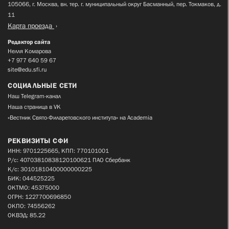
105066, г. Москва, вн. тер. г. муниципальный округ Басманный, пер. Токмаков, д.
11
Карта проезда
Редактор сайта
Нелля Комарова
+7 977 640 59 67
site@edu.sfi.ru
СОЦИАЛЬНЫЕ СЕТИ
Наш Telegram-канал
Наша страница в VK
«Вестник Свято-Филаретовского института» на Academia
РЕКВИЗИТЫ СФИ
ИНН: 9701225665, КПП: 770101001
Р/с: 40703810838120100621 ПАО Сбербанк
К/с: 30101810400000000225
БИК: 044525225
ОКТМО: 45375000
ОГРН: 1227700696850
ОКПО: 74556262
ОКВЭД: 85.22