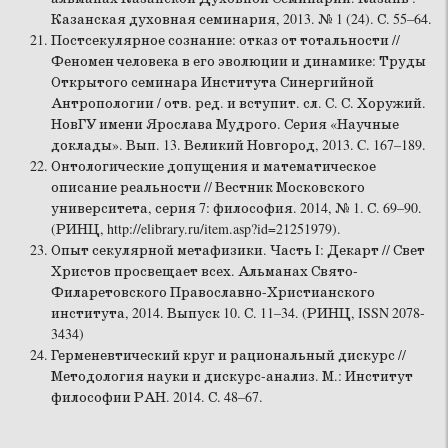
Казанская духовная семинария, 2013. № 1 (24). С. 55–64.
Постсекулярное сознание: отказ от тотальности //
Феномен человека в его эволюции и динамике: Труды
Открытого семинара Института Синергийной
Антропологии / отв. ред. и вступит. сл. С. С. Хоружий.
НовГУ имени Ярослава Мудрого. Серия «Научные
доклады». Вып. 13. Великий Новгород, 2013. C. 167–189.
Онтологические допущения и математическое
описание реальности // Вестник Московского
университета, серия 7: философия. 2014, № 1. С. 69–90.
(РИНЦ, http://elibrary.ru/item.asp?id=21251979).
Опыт секулярной метафизики. Часть I: Декарт // Свет
Христов просвещает всех. Альманах Свято-
Филаретовского Православно-Христианского
института, 2014. Выпуск 10. С. 11–34. (РИНЦ, ISSN 2078-
3434)
Герменевтический круг и рациональный дискурс //
Методология науки и дискурс-анализ. М.: Институт
философии РАН. 2014. С. 48–67.