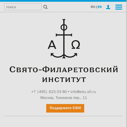
RU
|
EN
+7 |495| 623 03 80
•
info@edu.sfi.ru
Москва, Токмаков пер., 11
Поддержите СФИ