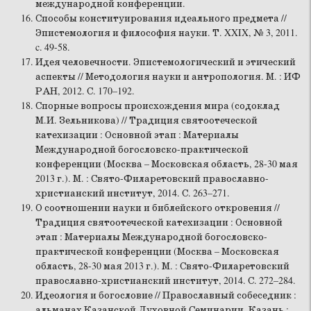
международной конференции.
Способы конституирования идеального предмета //
Эпистемология и философия науки. Т. XXIX, № 3, 2011.
c. 49-58.
Идея человечности. Эпистемологический и этический
аспекты // Методология науки и антропология. М. : ИФ
РАН, 2012. С. 170–192.
Спорные вопросы происхождения мира (содоклад
М.И. Зельникова) // Традиция святоотеческой
катехизации : Основной этап : Материалы
Международной богословско-практической
конференции (Москва – Московская область, 28-30 мая
2013 г.). М. : Свято-Филаретовский православно-
христианский институт, 2014. С. 263–271.
О соотношении науки и библейского откровения //
Традиция святоотеческой катехизации : Основной
этап : Материалы Международной богословско-
практической конференции (Москва – Московская
область, 28-30 мая 2013 г.). М. : Свято-Филаретовский
православно-христианский институт, 2014. С. 272–284.
Идеология и богословие // Православный собеседник :
альманах Казанской Духовной Семинарии. Казань :