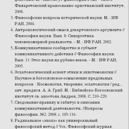
Филаретовский православно-христианский институт,
2008.
Философские вопросы исторической науки. М. : ИФ
РАН, 2004.
Антропологический смысл декартовского аргумента //
Философия науки. Вып. 8: Синергетика
человекомерной реальности. – М. : ИФ РАН, 2002.
Коммуникативное сообщество и субъект
коммуникативного действия // Философия науки.
Вып. 11: Этос науки на рубеже веков. – М. : ИФ РАН,
2005.
Эсхатологический аспект этики и эпистемологии //
Научное и богословское осмысление предельных
вопросов : Космология, творение, эсхатология / ред.,
авт. предисл. А. А. Гриб. М. : Библейско-Богословский
институт св. апостола Андрея, 2008. С. 210–220.
Следование правилу и габитус в описании
коммуникативной деятельности. //Вопросы
философии. №2. 2008. c. 105-116.
Радикальное «эпохэ» как универсальный
философский метод // Vox. Философский журнал.