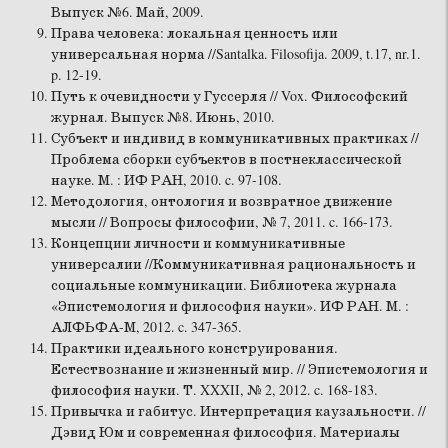
Выпуск №6. Май, 2009.
Права человека: локальная ценность или
универсальная норма //Santalka. Filosofija. 2009, t.17, nr.1.
p. 12-19.
Путь к очевидности у Гуссерля // Vox. Философский
журнал. Выпуск №8. Июнь, 2010.
Субъект и индивид в коммуникативных практиках //
Проблема сборки субъектов в постнеклассической
науке. М. : ИФ РАН, 2010. c. 97-108.
Методология, онтология и возвратное движение
мысли // Вопросы философии, № 7, 2011. c. 166-173.
Концепции личности и коммуникативные
универсалии //Коммуникативная рациональность и
социальные коммуникации. Библиотека журнала
«Эпистемология и философия науки». ИФ РАН. М. :
АЛФЬФА-М, 2012. c. 347-365.
Практики идеального конструирования.
Естествознание и жизненный мир. // Эпистемология и
философия науки. Т. XXXII, № 2, 2012. c. 168-183.
Привычка и габитус. Интерпретация каузальности. //
Дэвид Юм и современная философия. Материалы