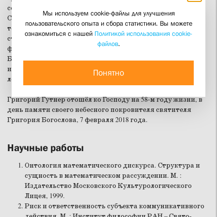
сотрудником Института философии РАН. С 2014 года вёл в
Мы используем cookie-файлы для улучшения
СФИ круглый стол по философскому осмыслению
пользовательского опыта и сбора статистики. Вы можете
тоталитаризма, с 2013 года активно участвовал в круглом
ознакомиться с нашей
Политикой использования cookie-
столе «Физика и богословие» с ведущими российскими
файлов
.
физиками-теоретиками и профессорами СФИ. Григорий
Борисович много лет преподавал в СФИ философию и
историю научной мысли, а также читал курсы этики и
Понятно
логики в Богословском колледже.
Григорий Гутнер отошёл ко Господу на 58-м году жизни, в
день памяти своего небесного покровителя святителя
Григория Богослова, 7 февраля 2018 года.
Научные работы
Онтология математического дискурса. Структура и
сущность в математическом рассуждении. М. :
Издательство Московского Культурологического
Лицея, 1999.
Риск и ответственность субъекта коммуникативного
действия. М. : Институт философии РАН – Свято-