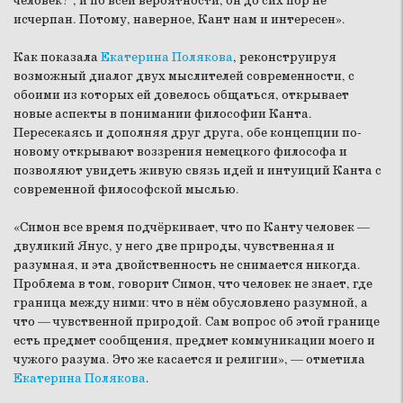
человек?”, и по всей вероятности, он до сих пор не
исчерпан. Потому, наверное, Кант нам и интересен».
Как показала
Екатерина Полякова
, реконструируя
возможный диалог двух мыслителей современности, с
обоими из которых ей довелось общаться, открывает
новые аспекты в понимании философии Канта.
Пересекаясь и дополняя друг друга, обе концепции по-
новому открывают воззрения немецкого философа и
позволяют увидеть живую связь идей и интуиций Канта с
современной философской мыслью.
«Симон все время подчёркивает, что по Канту человек —
двуликий Янус, у него две природы, чувственная и
разумная, и эта двойственность не снимается никогда.
Проблема в том, говорит Симон, что человек не знает, где
граница между ними: что в нём обусловлено разумной, а
что — чувственной природой. Сам вопрос об этой границе
есть предмет сообщения, предмет коммуникации моего и
чужого разума. Это же касается и религии», — отметила
Екатерина Полякова
.