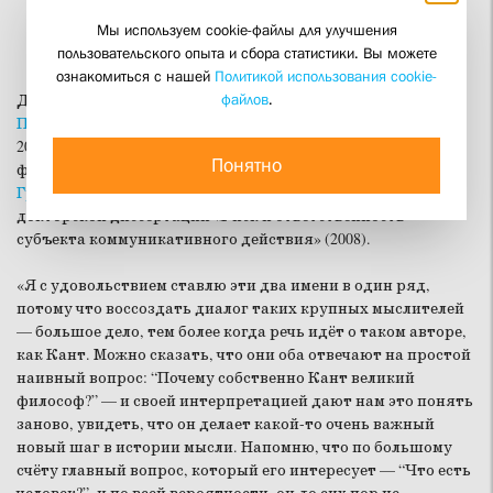
Мы используем cookie-файлы для улучшения
пользовательского опыта и сбора статистики. Вы можете
ознакомиться с нашей
Политикой использования cookie-
файлов
.
Доцент СФИ кандидат филологических наук
Екатерина
Полякова
представила концепцию Йозефа Симона (1930–
2016), изложенную им в книге «Кант. Чужой разум и язык
Понятно
философии» (2003), и сопоставила её с интерпретацией
Григория Гутнера
(1960–2018), подробно описанной в его
докторской диссертации «Риск и ответственность
субъекта коммуникативного действия» (2008).
«Я с удовольствием ставлю эти два имени в один ряд,
потому что воссоздать диалог таких крупных мыслителей
— большое дело, тем более когда речь идёт о таком авторе,
как Кант. Можно сказать, что они оба отвечают на простой
наивный вопрос: “Почему собственно Кант великий
философ?” — и своей интерпретацией дают нам это понять
заново, увидеть, что он делает какой-то очень важный
новый шаг в истории мысли. Напомню, что по большому
счёту главный вопрос, который его интересует — “Что есть