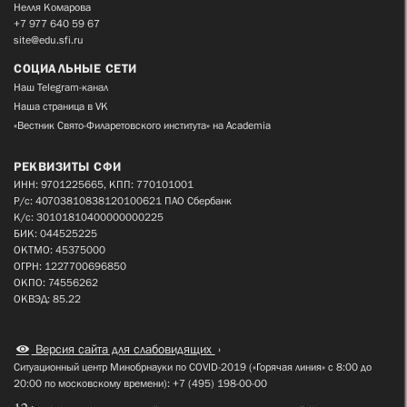
Нелля Комарова
+7 977 640 59 67
site@edu.sfi.ru
СОЦИАЛЬНЫЕ СЕТИ
Наш Telegram-канал
Наша страница в VK
«Вестник Свято-Филаретовского института» на Academia
РЕКВИЗИТЫ СФИ
ИНН: 9701225665, КПП: 770101001
Р/с: 40703810838120100621 ПАО Сбербанк
К/с: 30101810400000000225
БИК: 044525225
ОКТМО: 45375000
ОГРН: 1227700696850
ОКПО: 74556262
ОКВЭД: 85.22
Версия сайта для слабовидящих
Ситуационный центр Минобрнауки по COVID-2019 («Горячая линия» с 8:00 до
20:00 по московскому времени): +7 (495) 198-00-00