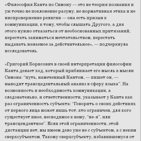
«Философия Канта по Симону — это не теория познания и
уж точно не поклонение разуму, не нормативная этика и не
ниспровержение религии — она есть призыв к
коммуникации, к тому, чтобы слышать Другого, а для
этого нужно отказаться от необоснованных притязаний,
перестать заниматься мечтательством, перестать
выдавать желаемое за действительное», — подчеркнула
исследователь.
«Григорий Борисович в своей интерпретации философии
Канта делает ход, который приближает его мысль к мысли
Симона: “путь, намеченный Кантом, — пишет он, —
выводит трансцедентальный анализ в сферу языка”. На
возможность и необходимость коммуникации, а
следовательно, и ответственности, указывает у Канта как
раз ограниченность субъекта: “Говорить о своих действиях
от первого лица может лишь тот, кто ограничен, для кого
существует иное, несводимое к нему, “не-я”, или
трансцендентное”. Если этой ограниченности, этой
дистанции нет, мы имеем дело уже не с субъектом, а с неким
сверхсубъектом. Такому сверхсубъекту, избавившемуся от