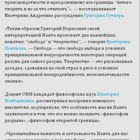
трансцендетности и преодолевшему все границы, “нечего
творить и не за что отвечать”», — восстанавливает
Екатерина Андреевна рассуждение
Григория Гутнера
.
«Таким образом Григорий Борисович своей
интерпретацией Канта проясняет два важнейших
понятия: “свобода” и “творчество”, — говорит
Екатерина
Полякова
. — Свобода — это свобода выбора в условиях
принципиальной непрозрачности некоторых операций
разума для самого разума. Творчество — это рискованная
догадка, сделанная на свой страх и риск в условиях
принципиальной неопределённости, неокончательности
знания».
Доцент СФИ кандидат философских наук
Виктория
Файбышенко
, рассматривая воззрения немецкого
мыслителя, подчеркнула, что особенность мысли Канта
заключается в том, что его можно называть «философом
разрыва», «философом открытой границы».
«Чрезвычайная важность и актуальность Канта для нас