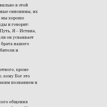
авильно в этой
лные синонимы, их
и мы хорошо
жды и говорит:
Путь, Я – Истина,
сли он усваивает
к брата нашего
обители и
лютного, кроме
, кому Бог это
таким познанием и
ского общения