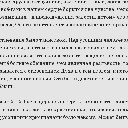
кие, друзья, сотрудники, братчики – люди, жившие
И всё-таки в нашем сердце борются два чувства: че
воздыхания – и предощущения радости, потому что 
овека, Он его не оставляет и после окончания срок
 отпевание было таинством. Над усопшим человеко
ние елея, и потом его помазывали этим елеем так ж
вь понимала, что если в момент крещения человек
 ещё больше обещание, чем явленная реальность, то 
зывается с откровением Духа и с тем итогом, к кот
ин, усопший верный. Это было действительно таи
Жизнь.
осле XI–XII века церковь потеряла именно это таинс
ли так плохо жить по-христиански, что засвидетель
 усопшими христианами было некому. Может быть,