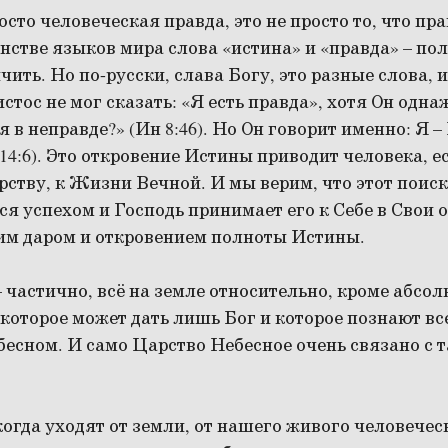
осто человеческая правда, это не просто то, что пр
стве языков мира слова «истина» и «правда» – по
ить. Но по-русски, слава Богу, это разные слова, 
стос не мог сказать: «Я есть правда», хотя Он одна
в неправде?» (Ин 8:46). Но Он говорит именно: Я – 
 14:6). Это откровение Истины приводит человека, е
рству, к Жизни Вечной. И мы верим, что этот поис
я успехом и Господь принимает его к Себе в Свои 
тим даром и откровением полноты Истины.
 – частично, всё на земле относительно, кроме абсо
 которое может дать лишь Бог и которое познают все
бесном. И само Царство Небесное очень связано с 
когда уходят от земли, от нашего живого человече