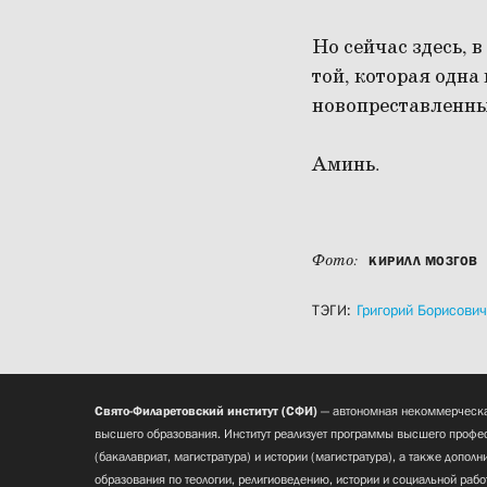
Но сейчас здесь, 
той, которая одна
новопреставленны
Аминь.
Фото:
КИРИЛЛ МОЗГОВ
ТЭГИ:
Григорий Борисович
Свято-Филаретовский институт (СФИ)
— автономная некоммерческа
высшего образования. Институт реализует программы высшего профес
(бакалавриат, магистратура) и истории (магистратура), а также допол
образования по теологии, религиоведению, истории и социальной рабо