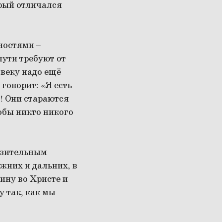
рый отличался
ностями –
ути требуют от
овеку надо ещё
говорит: «Я есть
! Они стараются
тобы никто никого
разительным
ижних и дальних, в
ину во Христе и
у так, как мы