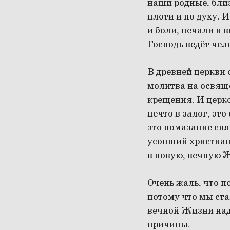
наши родные, близ
плоти и по духу. 
и боли, печали и 
Господь ведёт чел
В древней церкви
молитва на освяще
крещения. И церко
нечто в залог, это
это помазание свя
усопший христиан
в новую, вечную 
Очень жаль, что п
потому что мы ста
вечной Жизни над
причины.