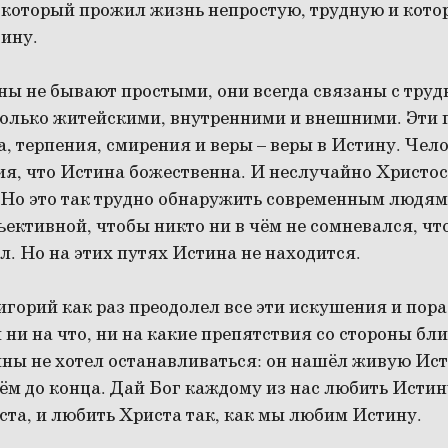
 который прожил жизнь непростую, трудную и кото
тину.
ы не бывают простыми, они всегда связаны с труд
только житейскими, внутренними и внешними. Эти п
, терпения, смирения и веры – веры в Истину. Чел
я, что Истина божественна. И неслучайно Христос 
. Но это так трудно обнаружить современным людям
ъективной, чтобы никто ни в чём не сомневался, ч
ал. Но на этих путях Истина не находится.
игорий как раз преодолел все эти искушения и по
 ни на что, ни на какие препятствия со стороны бл
ны не хотел останавливаться: он нашёл живую Ист
ём до конца. Дай Бог каждому из нас любить Истин
та, и любить Христа так, как мы любим Истину.