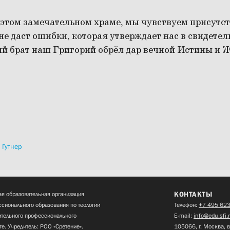
в этом замечательном храме, мы чувствуем присутст
 не даст ошибки, которая утверждает нас в свидетел
й брат наш Григорий обрёл дар вечной Истины и 
 Гутнер
КОНТАКТЫ
я образовательная организация
сионального образования по теологии
Телефон:
+7 495 623
нительного профессионального
E-mail:
info@edu.sfi.
те. Учредитель: РОО «Сретение».
105066, г. Москва, в