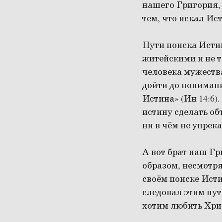
нашего Григория,
тем, что искал Ис
Пути поиска Истин
житейскими и не 
человека мужества
дойти до понимани
Истина» (Ин 14:6)
истину сделать об
ни в чём не упрек
А вот брат наш Гр
образом, несмотря
своём поиске Исти
следовал этим пут
хотим любить Хрис