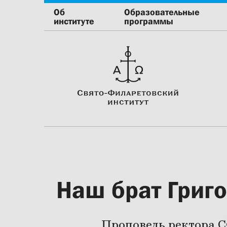
Об
Образовательные
институте
программы
Наш брат Григ
Проповедь ректора 