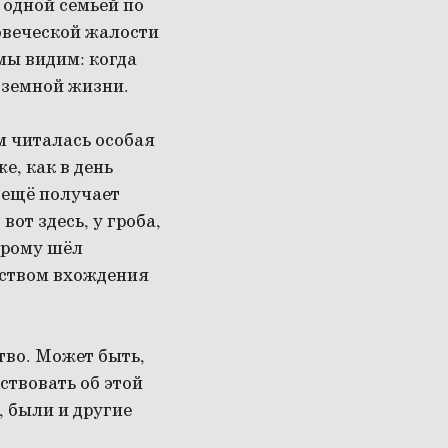
 одной семьёй по
ловеческой жалости
мы видим: когда
а земной жизни.
м читалась особая
е, как в день
 ещё получает
вот здесь, у гроба,
орому шёл
нством вхождения
тво. Может быть,
ствовать об этой
 были и другие