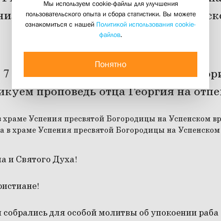
Мы используем cookie-файлы для улучшения
ния пресвятой Богородицы на Успенск
пользовательского опыта и сбора статистики. Вы можете
ознакомиться с нашей
Политикой использования cookie-
2018 года
файлов
.
18 марта 2018
Понятно
, 7 февраля, отошёл ко Господу Григо
икуем проповедь отца Георгия на отпе
а и Святого Духа!
ристиане!
 собрались для особой молитвы об упокоении раба