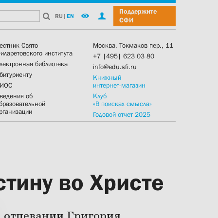
Поддержите
RU
|
EN
СФИ
естник Свято-
Москва, Токмаков пер., 11
иларетовского института
+7 |495| 623 03 80
лектронная библиотека
info@edu.sfi.ru
битуриенту
Книжный
ИОС
интернет-магазин
ведения об
Клуб
бразовательной
«В поисках смысла»
рганизации
Годовой отчет 2025
тину во Христе
 отпевании Григория