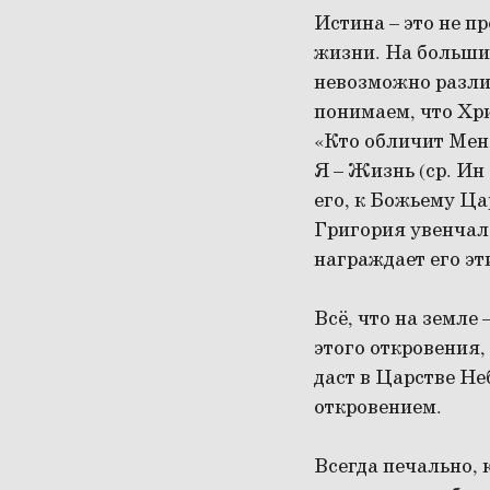
Истина – это не пр
жизни. На большин
невозможно различ
понимаем, что Хри
«Кто обличит Меня 
Я – Жизнь (ср. Ин
его, к Божьему Ца
Григория увенчалс
награждает его э
Всё, что на земле
этого откровения,
даст в Царстве Не
откровением.
Всегда печально, 