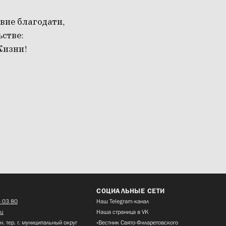
вие благодати,
ьстве:
Жизни!
СОЦИАЛЬНЫЕ СЕТИ
 03 80
Наш Telegram-канал
ru
Наша страница в VK
н. тер. г. муниципальный округ
«Вестник Свято-Филаретовского