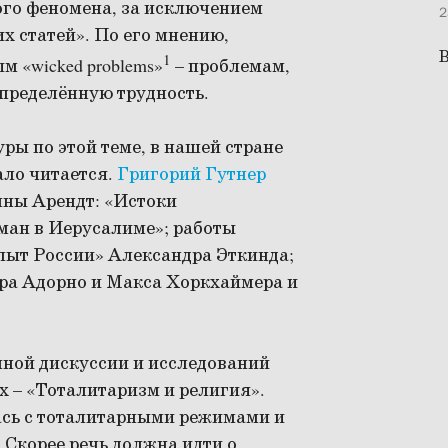
ого феномена, за исключением
2
их статей». По его мнению,
В
1
 «wicked problems»
– проблемам,
пределённую трудность.
ры по этой теме, в нашей стране
ало читается.
Григорий Гутнер
нны Арендт: «Истоки
ман в Иерусалиме»; работы
пыт России» Александра Эткинда;
ра Адорно и Макса Хоркхаймера и
ной дискуссии и исследований
х – «Тоталитаризм и религия».
лась с тоталитарными режимами и
Скорее речь должна идти о