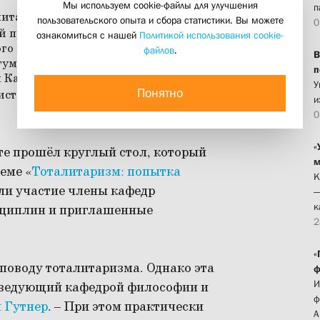
Мы используем cookie-файлы для улучшения
п
пользовательского опыта и сбора статистики. Вы можете
0
ознакомиться с нашей
Политикой использования cookie-
файлов
.
В
п
У
Понятно
и
0
«
те прошёл круглый стол, который
м
еме «
Тоталитаризм: попытка
К
яли участие члены кафедр
—
к
сциплин и приглашенные
2
«
поводу тоталитаризма. Однако эта
ф
И
заведующий кафедрой философии и
ф
 Гутнер
. – При этом практически
А