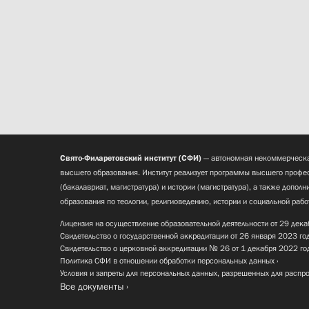
Свято-Филаретовский институт (СФИ)
— автономная некоммерческа
высшего образования. Институт реализует программы высшего профес
(бакалавриат, магистратура) и истории (магистратура), а также допол
образования по теологии, религиоведению, истории и социальной рабо
Лицензия на осуществление образовательной деятельности от 29 дека
Свидетельство о государственной аккредитации от 26 января 2023 го
Свидетельство о церковной аккредитации № 26 от 1 декабря 2022 го
Политика СФИ в отношении обработки персональных данных
Условия и запреты для персональных данных, разрешенных для распр
Все документы