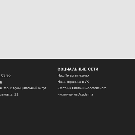
СОЦИАЛЬНЫЕ СЕТИ
 03 80
Наш Telegram-канал
ru
Наша страница в VK
н. тер. г. муниципальный округ
«Вестник Свято-Филаретовского
маков, д. 11
института» на Academia