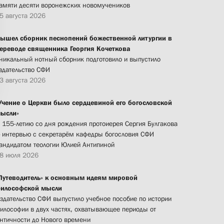
амяти десяти воронежских новомучеников
5 августа 2026
ышел сборник песнопений божественной литургии в
ереводе священника Георгия Кочеткова
никальный нотный сборник подготовило и выпустило
здательство СФИ
3 августа 2026
Учение о Церкви было сердцевиной его богословской
ысли»
 155-летию со дня рождения протоиерея Сергия Булгакова
 интервью с секретарём кафедры богословия СФИ
андидатом теологии Юлией Антипиной
8 июля 2026
Путеводитель» к основным идеям мировой
илософской мысли
здательство СФИ выпустило учебное пособие по истории
илософии в двух частях, охватывающее периоды от
нтичности до Нового времени