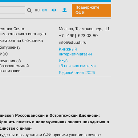
Поддержите
RU
|
EN
СФИ
естник Свято-
Москва, Токмаков пер., 11
иларетовского института
+7 |495| 623 03 80
лектронная библиотека
info@edu.sfi.ru
битуриенту
Книжный
ИОС
интернет-магазин
ведения об
Клуб
бразовательной
«В поисках смысла»
рганизации
Годовой отчет 2025
пископ Россошанский и Острогожский Дионисий:
Хранить память о новомучениках значит находиться в
динстве с ними»
туденты и выпускники СФИ приняли участие в вечере