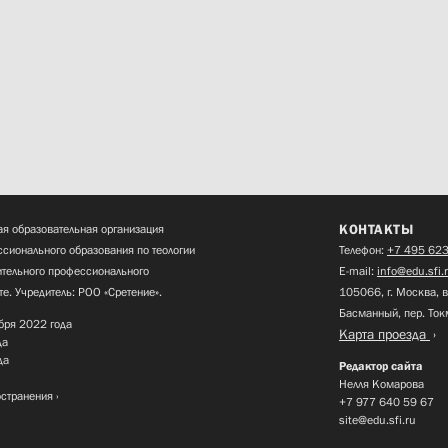
КОНТАКТЫ
я образовательная организация
сионального образования по теологии
Телефон:
+7 495 623
нительного профессионального
E-mail:
info@edu.sfi.
те. Учредитель: РОО «Сретение».
105066, г. Москва, в
Басманный, пер. Ток
бря 2022 года
Карта проезда
да
да
Редактор сайта
Нелля Комарова
остранения
+7 977 640 59 67
site@edu.sfi.ru