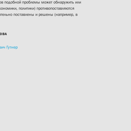
тов подобной проблемы может обнаружить или
экономики, политики) противопоставляются
вательно поставлены и решены (например, в
ОВА
вич Гутнер