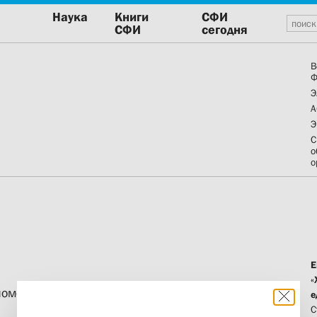
Наука
Книги
СФИ
СФИ
сегодня
В
Ф
Э
А
Э
С
о
о
Е
«
номен тоталитаризма
е
С