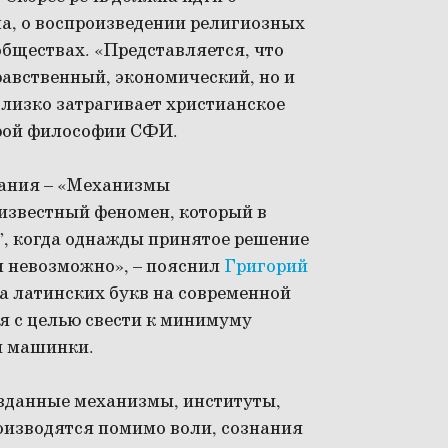
а, о воспроизведении религиозных
бществах. «Представляется, что
равственный, экономический, но и
лизко затрагивает христианское
дрой философии СФИ.
вания – «Механизмы
 известный феномен, который в
”, когда однажды принятое решение
ом невозможно», – пояснил
Григорий
ка латинских букв на современной
я с целью свести к минимуму
й машинки.
зданные механизмы, институты,
оизводятся помимо воли, сознания