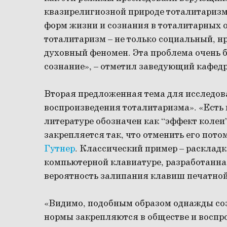
квазирелигиозной природе тоталитаризм
форм жизни и сознания в тоталитарных о
тоталитаризм – не только социальный, н
духовный феномен. Эта проблема очень б
сознание», – отметил заведующий кафе
Вторая предложенная тема для исследо
воспроизведения тоталитаризма». «Есть
литературе обозначен как “эффект колеи
закрепляется так, что отменить его пот
Гутнер
. Классический пример – расклад
компьютерной клавиатуре, разработанна
вероятность залипания клавиш печатно
«Видимо, подобным образом однажды со
нормы закрепляются в обществе и воспр