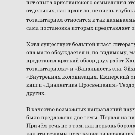
нет опыта христианского осмысления эт
отдельных, как правило, не очень глубок
тоталитаризм относится к так называемым
сама постановка которых представляет о
Хотя существует большой пласт литерату
она мало обсуждается и, по-видимому, м
представил краткий обзор двух работ Ха
тоталитаризма» и «Банальность зла. Эйх
«Внутренняя колонизация. Имперский о
книги «Диалектика Просвещения» Теодо
других.
В качестве возможных направлений науч
было предложено две темы. Первая из ни
Причём речь не о том, как церковь боро
как эти режимы преследовали верующих. 