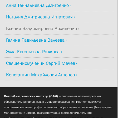
Анна Геннадиевна Дмитренко
Наталия Дмитриевна Игнатович
Ксения Владимировна Архипенко
Галина Равильевна Валеева
Элла Евгеньевна Рожкова
Священномученик Сергий Мечёв
Константин Михайлович Антонов
Свято-Филаретовский институт (СФИ)
— автономная некоммерческая
образовательная организация высшего образования. Институт реализует
программы высшего профессионального образования по теологии (бакалавриат,
магистратура) и истории (магистратура), а также дополнительного