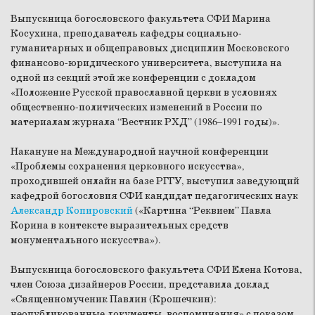
Выпускница богословского факультета СФИ Марина
Косухина, преподаватель кафедры социально-
гуманитарных и общеправовых дисциплин Московского
финансово-юридического университета, выступила на
одной из секций этой же конференции с докладом
«Положение Русской православной церкви в условиях
общественно-политических изменений в России по
материалам журнала “Вестник РХД” (1986–1991 годы)».
Накануне на Международной научной конференции
«Проблемы сохранения церковного искусства»,
проходившей онлайн на базе РГГУ, выступил заведующий
кафедрой богословия СФИ кандидат педагогических наук
Александр Копировский
(«Картина “Реквием” Павла
Корина в контексте выразительных средств
монументального искусства»).
Выпускница богословского факультета СФИ Елена Котова,
член Союза дизайнеров России, представила доклад
«Священномученик Павлин (Крошечкин):
неопубликованные документы, воспоминания» с показом