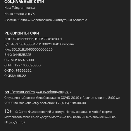
СОЦИАЛЬНЫЕ СЕТИ
Наш Telegram-канал
Наша страница в VK
«Вестник Свято-Филаретовского института» на Academia
РЕКВИЗИТЫ СФИ
ИНН: 9701225665, КПП: 770101001
Р/с: 40703810838120100621 ПАО Сбербанк
К/с: 30101810400000000225
БИК: 044525225
ОКТМО: 45375000
ОГРН: 1227700696850
ОКПО: 74556262
ОКВЭД: 85.22
Версия сайта для слабовидящих
Ситуационный центр Минобрнауки по COVID-2019 («Горячая линия» с 8:00 до
20:00 по московскому времени): +7 (495) 198-00-00
12+
© Свято-Филаретовский институт. Использование в любой форме
материалов этого сайта допустимо только при наличии активной ссылки на
https://sfi.ru/