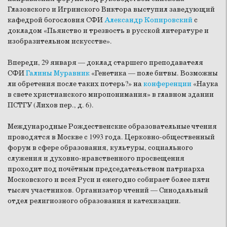
Глазовского и Игринского Виктора выступил заведующий
кафедрой богословия СФИ
Александр Копировский
с
докладом «Пьянство и трезвость в русской литературе и
изобразительном искусстве».
Впереди, 29 января — доклад старшего преподавателя
СФИ
Галины Муравник
«Генетика — поле битвы. Возможны
ли обретения после таких потерь?» на
конференции
«Наука
в свете христианского миропонимания» в главном здании
ПСТГУ (Лихов пер., д. 6).
Международные Рождественские образовательные чтения
проводятся в Москве с 1993 года. Церковно-общественный
форум в сфере образования, культуры, социального
служения и духовно-нравственного просвещения
проходит под почётным председательством патриарха
Московского и всея Руси и ежегодно собирает более пяти
тысяч участников. Организатор чтений — Синодальный
отдел религиозного образования и катехизации.