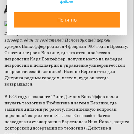
файлов
.
Дитрих Бонхёффер
Понятно
Лютеранский пастор, теолог, участник антинацистского
заговора, один из создателей Исповедующей церкви
Дитрих Бонхёффер родился 4 февраля 1906 года в Бреслау.
С шести лет рос в Берлине, где его отец, профессор
неврологии Карл Бонхеффер, получил место на кафедре
неврологии и психиатрии и управление университетской
неврологической клиникой. Именно Берлин стал для
Дитриха родным городом, местом, куда он всегда
возвращался.
В 1923 году в возрасте 17 лет Дитрих Бонхёффер начал
изучать теологию в Тюбингене и затем в Берлине, где
защитил дипломную работу, посвящённую вопросам
церковной социологии «Sanctorum Communio». Затем
последовали стажировки в Барселоне и Нью-Йорке, защита
докторской диссертации по теологии («Действие и