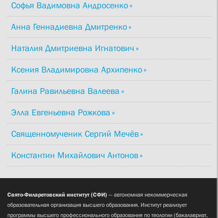
Софья Вадимовна Андросенко
Анна Геннадиевна Дмитренко
Наталия Дмитриевна Игнатович
Ксения Владимировна Архипенко
Галина Равильевна Валеева
Элла Евгеньевна Рожкова
Священномученик Сергий Мечёв
Константин Михайлович Антонов
Свято-Филаретовский институт (СФИ)
— автономная некоммерческая
образовательная организация высшего образования. Институт реализует
программы высшего профессионального образования по теологии (бакалавриат,