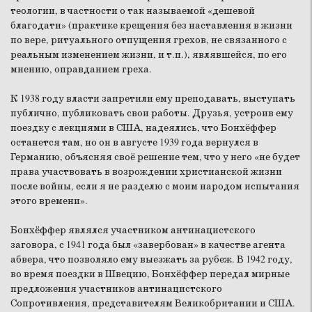
теологии, в частности о так называемой «дешевой
благодати» (практике крещения без наставления в жизни
по вере, ритуального отпущения грехов, не связанного с
реальным изменением жизни, и т.п.), являвшейся, по его
мнению, оправданием греха.
К 1938 году власти запретили ему преподавать, выступать
публично, публиковать свои работы. Друзья, устроив ему
поездку с лекциями в США, надеялись, что Бонхёффер
останется там, но он в августе 1939 года вернулся в
Германию, объясняя своё решение тем, что у него «не будет
права участвовать в возрождении христианской жизни
после войны, если я не разделю с моим народом испытания
этого времени».
Бонхёффер являлся участником антинацистского
заговора, с 1941 года был «завербован» в качестве агента
абвера, что позволяло ему выезжать за рубеж. В 1942 году,
во время поездки в Швецию, Бонхёффер передал мирные
предложения участников антинацистского
Сопротивления, представителям Великобритании и США.