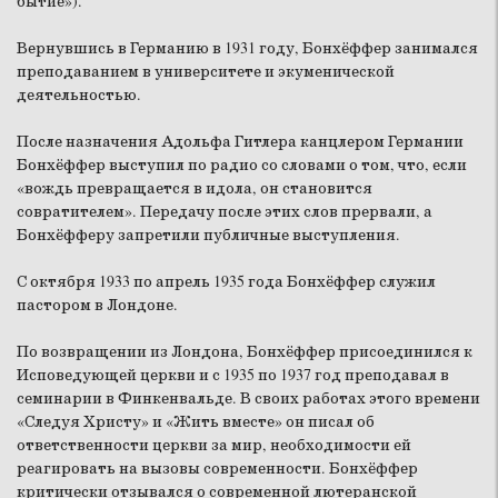
бытие»).
Вернувшись в Германию в 1931 году, Бонхёффер занимался
преподаванием в университете и экуменической
деятельностью.
После назначения Адольфа Гитлера канцлером Германии
Бонхёффер выступил по радио со словами о том, что, если
«вождь превращается в идола, он становится
совратителем». Передачу после этих слов прервали, а
Бонхёфферу запретили публичные выступления.
С октября 1933 по апрель 1935 года Бонхёффер служил
пастором в Лондоне.
По возвращении из Лондона, Бонхёффер присоединился к
Исповедующей церкви и с 1935 по 1937 год преподавал в
семинарии в Финкенвальде. В своих работах этого времени
«Следуя Христу» и «Жить вместе» он писал об
ответственности церкви за мир, необходимости ей
реагировать на вызовы современности. Бонхёффер
критически отзывался о современной лютеранской