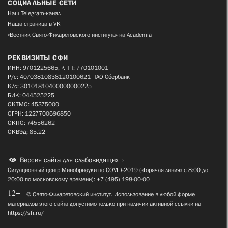
СОЦИАЛЬНЫЕ СЕТИ
Наш Telegram-канал
Наша страница в VK
«Вестник Свято-Филаретовского института» на Academia
РЕКВИЗИТЫ СФИ
ИНН: 9701225665, КПП: 770101001
Р/с: 40703810838120100621 ПАО Сбербанк
К/с: 30101810400000000225
БИК: 044525225
ОКТМО: 45375000
ОГРН: 1227700696850
ОКПО: 74556262
ОКВЭД: 85.22
Версия сайта для слабовидящих
Ситуационный центр Минобрнауки по COVID-2019 («Горячая линия» с 8:00 до
20:00 по московскому времени): +7 (495) 198-00-00
12+
© Свято-Филаретовский институт. Использование в любой форме
материалов этого сайта допустимо только при наличии активной ссылки на
https://sfi.ru/