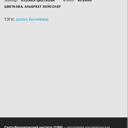
Автор:
Фото:
КСЕНИЯ ЦВЕТКОВА
КСЕНИЯ
ЦВЕТКОВА, АЛЬБРЕХТ ХОЙССЛЕР
ТЭГИ:
Дитрих Бонхёффер
Свято-Филаретовский институт (СФИ)
— автономная некоммерческая