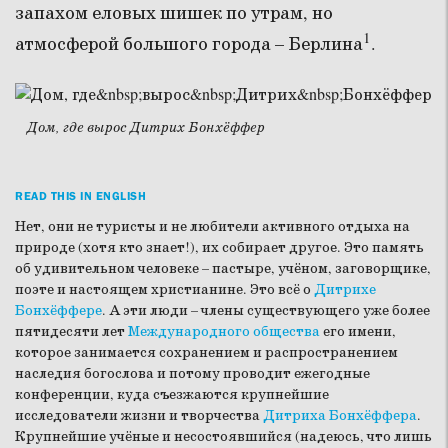
запахом еловых шишек по утрам, но
1
атмосферой большого города – Берлина
.
Дом, где вырос Дитрих Бонхёффер
READ THIS IN ENGLISH
Нет, они не туристы и не любители активного отдыха на
природе (хотя кто знает!), их собирает другое. Это память
об удивительном человеке – пастыре, учёном, заговорщике,
поэте и настоящем христианине. Это всё о
Дитрихе
Бонхёффере
. А эти люди – члены существующего уже более
пятидесяти лет
Международного общества
его имени,
которое занимается сохранением и распространением
наследия богослова и потому проводит ежегодные
конференции, куда съезжаются крупнейшие
исследователи жизни и творчества
Дитриха Бонхёффера
.
Крупнейшие учёные и несостоявшийся (надеюсь, что лишь