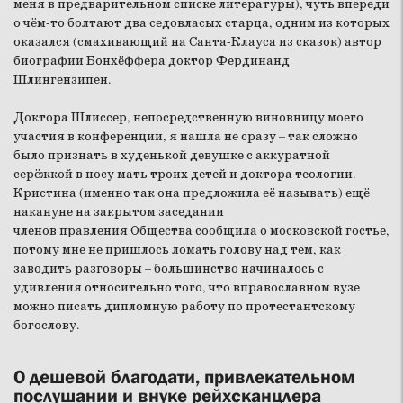
меня в предварительном списке литературы), чуть впереди
о чём-то болтают два седовласых старца, одним из которых
оказался (смахивающий на Санта-Клауса из сказок) автор
биографии Бонхёффера доктор Фердинанд
Шлингензипен.
Доктора Шлиссер, непосредственную виновницу моего
участия в конференции, я нашла не сразу – так сложно
было признать в худенькой девушке с аккуратной
серёжкой в носу мать троих детей и доктора теологии.
Кристина (именно так она предложила её называть) ещё
накануне на закрытом заседании
членов правления Общества сообщила о московской гостье,
потому мне не пришлось ломать голову над тем, как
заводить разговоры – большинство начиналось с
удивления относительно того, что вправославном вузе
можно писать дипломную работу по протестантскому
богослову.
О дешевой благодати, привлекательном
послушании и внуке рейхсканцлера