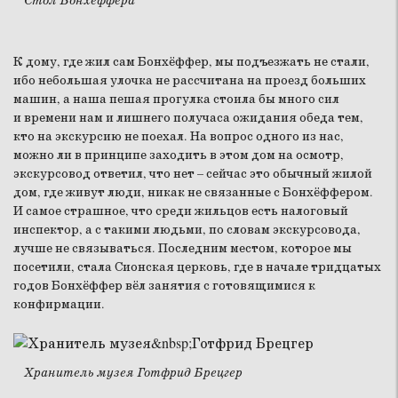
Стол Бонхёффера
К дому, где жил сам Бонхёффер, мы подъезжать не стали,
ибо небольшая улочка не рассчитана на проезд больших
машин, а наша пешая прогулка стоила бы много сил
и времени нам и лишнего получаса ожидания обеда тем,
кто на экскурсию не поехал. На вопрос одного из нас,
можно ли в принципе заходить в этом дом на осмотр,
экскурсовод ответил, что нет – сейчас это обычный жилой
дом, где живут люди, никак не связанные с Бонхёффером.
И самое страшное, что среди жильцов есть налоговый
инспектор, а с такими людьми, по словам экскурсовода,
лучше не связываться. Последним местом, которое мы
посетили, стала Сионская церковь, где в начале тридцатых
годов Бонхёффер вёл занятия с готовящимися к
конфирмации.
Хранитель музея Готфрид Брецгер