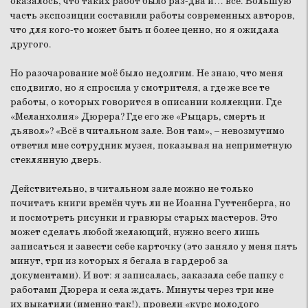
оказалось, что таких работ было раз-два и… всё. Большую
часть экспозиции составили работы современных авторов,
что для кого-то может быть и более ценно, но я ожидала
другого.
Но разочарование моё было недолгим. Не знаю, что меня
сподвигло, но я спросила у смотрителя, а где же все те
работы, о которых говорится в описании коллекции. Где
«Меланхолия» Дюрера? Где его же «Рыцарь, смерть и
дьявол»? «Всё в читальном зале. Вон там», – невозмутимо
ответил мне сотрудник музея, показывая на неприметную
стеклянную дверь.
Действительно, в читальном зале можно не только
почитать книги времён чуть ли не Иоанна Гуттенберга, но
и посмотреть рисунки и гравюры старых мастеров. Это
может сделать любой желающий, нужно всего лишь
записаться и завести себе карточку (это заняло у меня пять
минут, три из которых я бегала в гардероб за
документами). И вот: я записалась, заказала себе папку с
работами Дюрера и села ждать. Минуты через три мне
их выкатили (именно так!), провели «курс молодого