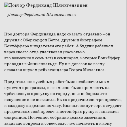
Доктор Фердинанд Шлингензипен
Про доктора Фердинанда надо сказать отдельно – он
дружил с Эберхардом Бетге, другом и биографом
Бонхёффера и издателем его работ. А будучи ребёнком,
через своего отца участвовал (насколько
это возможно в семь лет) в семинарах, которые Бонхёффер
проводил в Финкенвальде. Ну и в довесок ко всему
оказался внуком рейхсканцлера Георга Михаэлиса.
Представление учебных работ было необязательным
пунктом программы, и его можно было променять на
трёхчасовую прогулку по городу, но я поборола это
искушение и не пожалела. Было представлено три проекта,
и каждому выделили по часу. Вначале минут сорок студент
представлял свой проект, а потом брал ручку и запасался
смирением. Почтенное собрание делало замечания,
задавало вопросы и советовало, что почитать и к кому