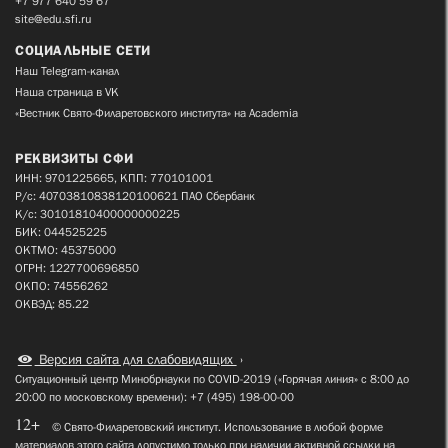
+7 977 640 59 67
site@edu.sfi.ru
СОЦИАЛЬНЫЕ СЕТИ
Наш Telegram-канал
Наша страница в VK
«Вестник Свято-Филаретовского института» на Academia
РЕКВИЗИТЫ СФИ
ИНН: 9701225665, КПП: 770101001
Р/с: 40703810838120100621 ПАО Сбербанк
К/с: 30101810400000000225
БИК: 044525225
ОКТМО: 45375000
ОГРН: 1227700696850
ОКПО: 74556262
ОКВЭД: 85.22
Версия сайта для слабовидящих
Ситуационный центр Минобрнауки по COVID-2019 («Горячая линия» с 8:00 до
20:00 по московскому времени): +7 (495) 198-00-00
12+
© Свято-Филаретовский институт. Использование в любой форме
материалов этого сайта допустимо только при наличии активной ссылки на