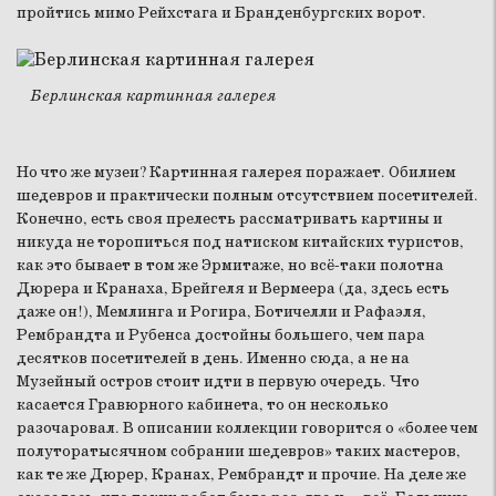
пройтись мимо Рейхстага и Бранденбургских ворот.
Берлинская картинная галерея
Но что же музеи? Картинная галерея поражает. Обилием
шедевров и практически полным отсутствием посетителей.
Конечно, есть своя прелесть рассматривать картины и
никуда не торопиться под натиском китайских туристов,
как это бывает в том же Эрмитаже, но всё-таки полотна
Дюрера и Кранаха, Брейгеля и Вермеера (да, здесь есть
даже он!), Мемлинга и Рогира, Ботичелли и Рафаэля,
Рембрандта и Рубенса достойны большего, чем пара
десятков посетителей в день. Именно сюда, а не на
Музейный остров стоит идти в первую очередь. Что
касается Гравюрного кабинета, то он несколько
разочаровал. В описании коллекции говорится о «более чем
полуторатысячном собрании шедевров» таких мастеров,
как те же Дюрер, Кранах, Рембрандт и прочие. На деле же