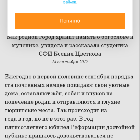
файлов
.
Четыре дня в обществе
Дитриха Бонхёффера
Понятно
Как родной город хранит память о богослове и
мученике, увидела и рассказала студентка
СФИ Ксения Цветкова
14 сентября 2017
Ежегодно в первой половине сентября порядка
ста почтенных немцев покидают свои уютные
дома, оставляют жён, собак и внуков на
попечение родни и отправляются в глухие
тюрингские места. Так происходит из
года в год, но не в этот раз. В год
пятисотлетнего юбилея Реформации достойной
публике пришлось довольствоваться не