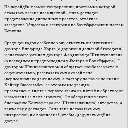
Но перейдём к самой конференции, программа которой
оказалась весьма насыщенной – пять докладов,
представление дипломных проектов, отчётное
заседание Общества и экскурсия по бонхёфферским местам
Берлина.
Среди докладов особенно хочу отметить выступления
доктора Вирфрида Хэрле (о дорогой и дешёвой благодати)
и знакомого уже нам доктора Фердинанда Шлингензипена
(о последнем и предпоследнем у Лютера и Бонхёффера). С
доктором Шлингензипеном я общалась наиболее часто и
содержательно, рассказала ему о своей теме
(вернее вначале даже не ему, а пастору на покое по имени
Хайнер Зюссельбек, с которым мы дважды
проехались в лифте с первого этажа на пятый и обратно; он
и замолвил за меня словечко). Он обещался выслать
биографию Бонхёффера его (Шлингензипена) авторства, а
также пару докладов. Сама тема показалась ему
интересной, и он записал её, чтобы «додумать ещё на
досуге».