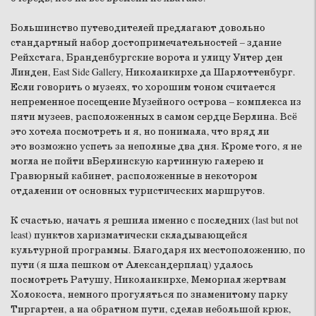
Большинство путеводителей предлагают довольно
стандартный набор достопримечательностей – здание
Рейхстага, Бранденбургские ворота и улицу Унтер ден
Линден, East Side Gallery, Николаикирхе да Шарлоттенбург.
Если говорить о музеях, то хорошим тоном считается
непременное посещение Музейного острова – комплекса из
пяти музеев, расположенных в самом сердце Берлина. Всё
это хотела посмотреть и я, но понимала, что вряд ли
это возможно успеть за неполные два дня. Кроме того, я не
могла не пойти вБерлинскую картинную галерею и
Гравюрный кабинет, расположенные в некотором
отдалении от основных туристических маршрутов.
К счастью, начать я решила именно с последних (last but not
least) пунктов харизматически складывающейся
культурной программы. Благодаря их местоположению, по
пути (я шла пешком от Александерплац) удалось
посмотреть Ратушу, Николаикирхе, Мемориал жертвам
Холокоста, немного прогуляться по знаменитому парку
Тиргартен, а на обратном пути, сделав небольшой крюк,