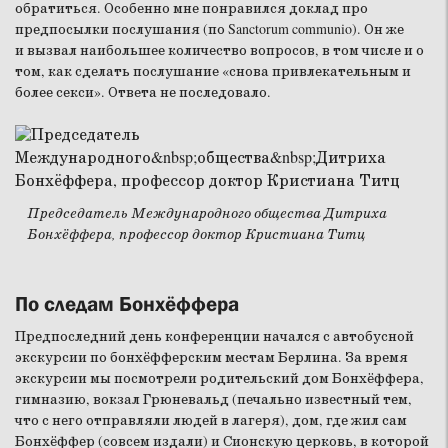
обратиться. Особенно мне понравился доклад про
предпосылки послушания (по Sanctorum communio). Он же
и вызвал наибольшее количество вопросов, в том числе и о
том, как сделать послушание «снова привлекательным и
более секси». Ответа не последовало.
Председатель Международного общества Дитриха
Бонхёффера, профессор доктор Кристиана Титц
По следам Бонхёффера
Предпоследний день конференции начался с автобусной
экскурсии по бонхёфферским местам Берлина. За время
экскурсии мы посмотрели родительский дом Бонхёффера,
гимназию, вокзал Грюневальд (печально известный тем,
что с него отправляли людей в лагеря), дом, где жил сам
Бонхёффер (совсем издали) и Сионскую церковь, в которой