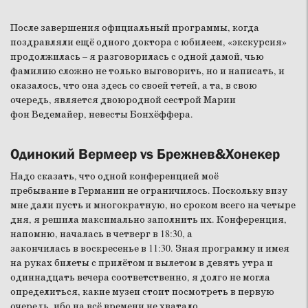
После завершения официальный программы, когда
поздравляли ещё одного доктора с юбилеем, «экскурсия»
продолжилась – я разговорилась с одной дамой, чью
фамилию сложно не только выговорить, но и написать, и
оказалось, что она здесь со своей тетей, а та, в свою
очередь, является двоюродной сестрой Марии
фон Ведемайер, невесты Бонхёффера.
Одинокий Вермеер vs Брежнев&Хонекер
Надо сказать, что одной конференцией моё
пребывание в Германии не ограничилось. Поскольку визу
мне дали пусть и многократную, но сроком всего на четыре
дня, я решила максимально заполнить их. Конференция,
напомню, началась в четверг в 18:30, а
закончилась в воскресенье в 11:30. Зная программу и имея
на руках билеты с прилётом и вылетом в девять утра и
одиннадцать вечера соответственно, я долго не могла
определиться, какие музеи стоит посмотреть в первую
очередь, ибо на всё времени не хватало.