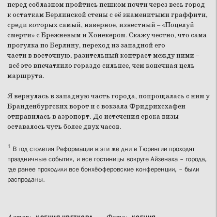
перед соблазном пройтись пешком почти через весь город
к остаткам Берлинской стены с её знаменитыми граффити,
среди которых самый, наверное, известный – «Поцелуй
смерти» с Брежневым и Хонекером. Скажу честно, что сама
прогулка по Берлину, переход из западной его
части в восточную, разительный контраст между ними –
всё это впечатлило гораздо сильнее, чем конечная цель
маршрута.
Я вернулась в западную часть города, попрощалась с ним у
Бранденбургских ворот и с вокзала Фридрихсхафен
отправилась в аэропорт. До истечения срока визы
оставалось чуть более двух часов.
1
В год столетия Реформации в эти же дни в Тюрингии проходят
праздничные события, и все гостиницы вокруге Айзенаха – города,
где ранее проходили все бонхёфферовские конференции, – были
распроданы.