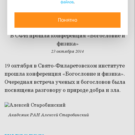
файлов
.
Физики и клирики
говорили о добре и зле
Понятно
В СФИ прошла конференция «Богословие и
физика»
23 октября 2014
19 октября в Свято-Филаретовском институте
прошла конференция «Богословие и физика».
Очередная встреча ученых и богословов была
посвящена разговору о природе добра и зла.
Академик РАН Алексей Старобинский