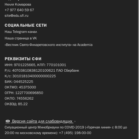
Нелля Комарова
+7 977 640 59 67
site@edu.sfi.ru
СОЦИАЛЬНЫЕ СЕТИ
Наш Telegram-канал
Наша страница в VK
«Вестник Свято-Филаретовского института» на Academia
РЕКВИЗИТЫ СФИ
ИНН: 9701225665, КПП: 770101001
Р/с: 40703810838120100621 ПАО Сбербанк
К/с: 30101810400000000225
БИК: 044525225
ОКТМО: 45375000
ОГРН: 1227700696850
ОКПО: 74556262
ОКВЭД: 85.22
Версия сайта для слабовидящих
Ситуационный центр Минобрнауки по COVID-2019 («Горячая линия» с 8:00 до
20:00 по московскому времени): +7 (495) 198-00-00