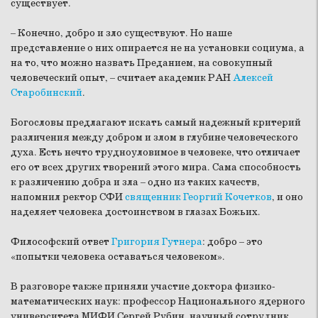
существует.
– Конечно, добро и зло существуют. Но наше
представление о них опирается не на установки социума, а
на то, что можно назвать Преданием, на совокупный
человеческий опыт, – считает академик РАН
Алексей
Старобинский
.
Богословы предлагают искать самый надежный критерий
различения между добром и злом в глубине человеческого
духа. Есть нечто трудноуловимое в человеке, что отличает
его от всех других творений этого мира. Сама способность
к различению добра и зла – одно из таких качеств,
напомнил ректор СФИ
священник Георгий Кочетков
, и оно
наделяет человека достоинством в глазах Божьих.
Философский ответ
Григория Гутнера
: добро – это
«попытки человека оставаться человеком».
В разговоре также приняли участие доктора физико-
математических наук: профессор Национального ядерного
университета МИФИ Сергей Рубин, научный сотрудник