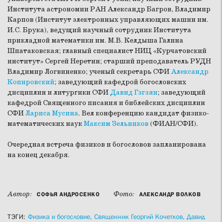
Института астрономии РАН Александр Багров, Владимир
Карпов (Институт электронных управляющих машин им.
И.С. Брука), ведущий научный сотрудник Института
прикладной математики им. М.В. Келдыша Галина
Шпатаковская; главный специалист НИЦ «Курчатовский
институт» Сергей Неретин; старший преподаватель РУДН
Владимир Логвиненко; ученый секретарь СФИ
Александр
Копировский
; заведующий кафедрой богословских
дисциплин и литургики СФИ
Давид Гзгзян
; заведующий
кафедрой Священного писания и библейских дисциплин
СФИ
Лариса Мусина
. Вел конференцию кандидат физико-
математических наук
Максим Зельников
(ФИАН/СФИ).
Очередная встреча физиков и богословов запланирована
на конец декабря.
Автор:
Фото:
СОФЬЯ АНДРОСЕНКО
АЛЕКСАНДР ВОЛКОВ
ТЭГИ:
Физика и богословие,
Священник Георгий Кочетков,
Давид