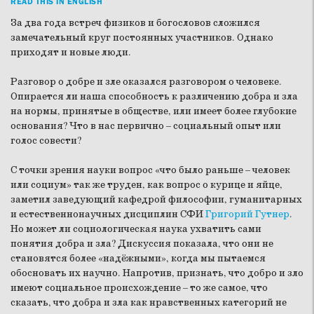
READ THIS IN ENGLISH
За два года встреч физиков и богословов сложился
замечательный круг постоянных участников. Однако
приходят и новые люди.
Разговор о добре и зле оказался разговором о человеке.
Опирается ли наша способность к различению добра и зла
на нормы, принятые в обществе, или имеет более глубокие
основания? Что в нас первично – социальный опыт или
голос совести?
С точки зрения науки вопрос «что было раньше – человек
или социум» так же труден, как вопрос о курице и яйце,
заметил заведующий кафедрой философии, гуманитарных
и естественнонаучных дисциплин СФИ
Григорий Гутнер
.
Но может ли социологическая наука ухватить сами
понятия добра и зла? Дискуссия показала, что они не
становятся более «надёжными», когда мы пытаемся
обосновать их научно. Напротив, признать, что добро и зло
имеют социальное происхождение – то же самое, что
сказать, что добра и зла как нравственных категорий не