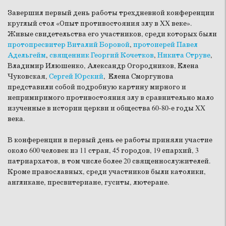
Завершил первый день работы трехдневной конференции
круглый стол «Опыт противостояния злу в XX веке».
Живые свидетельства его участников, среди которых были
протопресвитер Виталий Боровой
,
протоиерей Павел
Адельгейм
,
священник Георгий Кочетков
,
Никита Струве
,
Владимир Илюшенко, Александр Огородников, Елена
Чуковская,
Сергей Юрский
, Елена Сморгунова
представили собой подробную картину мирного и
непримиримого противостояния злу в сравнительно мало
изученные в истории церкви и общества 60-80-е годы XX
века.
В конференции в первый день ее работы приняли участие
около 600 человек из 11 стран, 45 городов, 19 епархий, 3
патриархатов, в том числе более 20 священнослужителей.
Кроме православных, среди участников были католики,
англикане, пресвитериане, гуситы, лютеране.