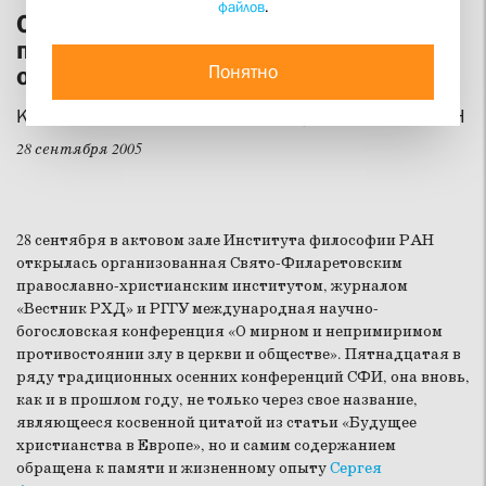
файлов
.
О мирном и непримиримом
противостоянии злу в церкви и
Понятно
обществе
Конференция открылась в Институте философии РАН
28 сентября 2005
28 сентября в актовом зале Института философии РАН
открылась организованная Свято-Филаретовским
православно-христианским институтом, журналом
«Вестник РХД» и РГГУ международная научно-
богословская конференция «О мирном и непримиримом
противостоянии злу в церкви и обществе». Пятнадцатая в
ряду традиционных осенних конференций СФИ, она вновь,
как и в прошлом году, не только через свое название,
являющееся косвенной цитатой из статьи «Будущее
христианства в Европе», но и самим содержанием
обращена к памяти и жизненному опыту
Сергея