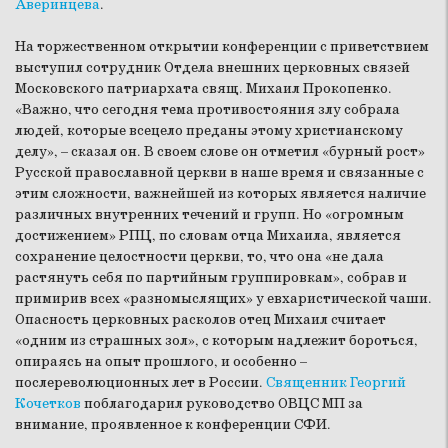
Аверинцева
.
На торжественном открытии конференции с приветствием
выступил сотрудник Отдела внешних церковных связей
Московского патриархата свящ. Михаил Прокопенко.
«Важно, что сегодня тема противостояния злу собрала
людей, которые всецело преданы этому христианскому
делу», – сказал он. В своем слове он отметил «бурный рост»
Русской православной церкви в наше время и связанные с
этим сложности, важнейшей из которых является наличие
различных внутренних течений и групп. Но «огромным
достижением» РПЦ, по словам отца Михаила, является
сохранение целостности церкви, то, что она «не дала
растянуть себя по партийным группировкам», собрав и
примирив всех «разномыслящих» у евхаристической чаши.
Опасность церковных расколов отец Михаил считает
«одним из страшных зол», с которым надлежит бороться,
опираясь на опыт прошлого, и особенно –
послереволюционных лет в России.
Священник Георгий
Кочетков
поблагодарил руководство ОВЦС МП за
внимание, проявленное к конференции СФИ.