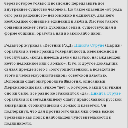
через которое только и возможно переплавить все
внутреннее существо человека. Но такое спасение «от рода
сего развращенного» невозможно в одиночку, для него
необходимо общение в единении и любви. Местом такого
общения может стать духовная семья, существующая в
форме общины, братства или в какой-либо иной.
Редактор журнала «Вестник РХД»
Никита Струве
(Париж)
обратился к теме границ толерантности, невозможной в
тех случаях, «когда имеешь дело с властью, насаждающей
нечто недолжное или с ложью». И то, и другое докладчик
связал прежде всего с «богоубийственной, а вследствие
этого и человекоубийственной» советской властью.
Вспомнив опыт митрополита Евлогия, описанный
Мережковским как «тихое “нет”», которое, каким бы тихим
оно ни было, все равно не становится «да»,
Никита Струве
обратился и к сегодняшнему опыту православной русской
эмиграции, столкнувшейся с ложью и клеветой. Он
подчеркнул, что для противостояния лжи очень важно
трезвение как поиск наибольшей чувствительности к
подлинности.