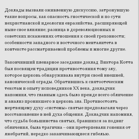
Доклады вызвали оживленную дискуссию, затронувшую
такие вопросы, как опасность гностической и по сути
нехристианской идеологии евразийства, расширяющей
ныне свое влияние; разница в дореволюционных и
советских искажениях отношения к своей греховности;
особенности западного и восточного менталитета в
контексте рассматриваемой проблемы и многие другие.
Закончивший пленарное заседание доклад Виктора Котта
был посвящен традиции противостояния тому злу,
которое церковь обнаруживала внутри своей внешней,
канонической ограды. Обратившись к святоотеческим
текстам и опыту исповедников XX века, докладчик
напомнил, что главным здесь было прежде всего обличение
и анализ проникшего в церковь зла. Противостоять
мертвящему духу «системы» святые предполагали через
восстановление в ней духа общения. Докладчик напомнил,
что судьба большинства святых, бравшихся за подвиг
обличения, была трагична – они претерпевали гонения от
лжебратий, нередко заканчивающиеся гибелью.