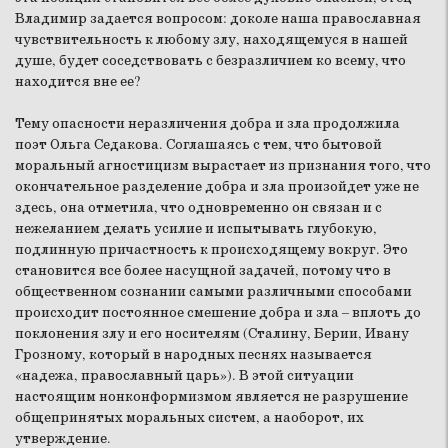
Владимир задается вопросом: доколе наша православная
чувствительность к любому злу, находящемуся в нашей
душе, будет соседствовать с безразличием ко всему, что
находится вне ее?
Тему опасности неразличения добра и зла продолжила
поэт Ольга Седакова. Соглашаясь с тем, что бытовой
моральный агностицизм вырастает из признания того, что
окончательное разделение добра и зла произойдет уже не
здесь, она отметила, что одновременно он связан и с
нежеланием делать усилие и испытывать глубокую,
подлинную причастность к происходящему вокруг. Это
становится все более насущной задачей, потому что в
общественном сознании самыми различными способами
происходит постоянное смешение добра и зла – вплоть до
поклонения злу и его носителям (Сталину, Берии, Ивану
Грозному, который в народных песнях называется
«надежа, православный царь»). В этой ситуации
настоящим нонконформизмом является не разрушение
общепринятых моральных систем, а наоборот, их
утверждение.