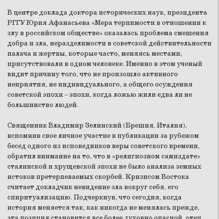
В центре доклада доктора исторических наук, президента
РГГУ Юрия Афанасьева «Мера терпимости в отношении к
злу в российском обществе» оказалась проблема смешения
добра и зла, неразделимости в советской действительности
палача и жертвы, которые часто, меняясь местами,
присутствовали в одном человеке. Именно в этом ученый
видит причину того, что не произошло активного
неприятия, не индивидуального, а общего осуждения
советской эпохи – эпохи, когда ложью жили едва ли не
большинство людей.
Священник Владимир Зелинский (Брешия, Италия),
вспомнив свое личное участие в публикации за рубежом
бесед одного из исповедников веры советского времени,
обратил внимание на то, что в «религиозном самиздате»
сталинской и хрущевской эпохи не было анализа земных
истоков претерпеваемых скорбей. Кризисом Востока
считает докладчик невидение зла вокруг себя, его
спиритуализацию. Подчеркнув, что сегодня, когда
история меняется так, как никогда не менялась прежде,
эта позиция становится все более духовно опасной, отец