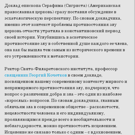
Доклад епископа Серафима (Сигриста) (Американская
православная церковь) сразу поставил обсуждение в
эсхатологическую перспективу. По словам докладчика,
именно этот контекст проблемы противостояния злу
церковь отчасти утратила в константиновский период
своей истории. Углубившись в аскетическое
противостояние злу в собственной душе каждого ее члена,
она как бы вышла тем самым из исторического времени в
его устремленности к метаистории.
Ректор Свято-Филаретовского института, профессор
священник Георгий Кочетков
в своем докладе,
посвященном нашему современному контексту мирного и
непримиримого противостояния злу, подчеркнул, что
вопрос о различении добра и зла – это один из наиболее
«взрослых» вопросов. По словам докладчика, главным
обличьям зла в современном обществе – расколотости,
нецелостности человека и его индивидуализму,
проявляющимся прежде всего в необщительности и
неблагодарности, можно противостоять исцелением.
Исцеление же связано только с одним – с вдохновением,