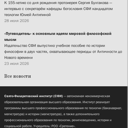
К 155-летию со дня рождения протоиерея Сергия Булгакова —
интервью с секретарём кафедры богословия СФИ кандидатом
теологии Юлией Антипиной
28 июля 2026
«Путеводитель» к основным идеям мировой философской
мысли
Издательство СФИ выпустило учебное пособие по истории
философии в двух частях, охватывающее периоды от Античности до
Нового времени
23 июля 2026
Все новости
Свято-Филаретовский институт (СФИ)
— автономная некоммерческая
образовательная организация высшего образования. Институт реализует
программы высшего профессионального образования по теологии (бакалавриат,
магистратура) и истории (магистратура), а также дополнительного
профессионального образования по теологии, религиоведению, истории и
социальной работе. Учредитель: РОО «Сретение».