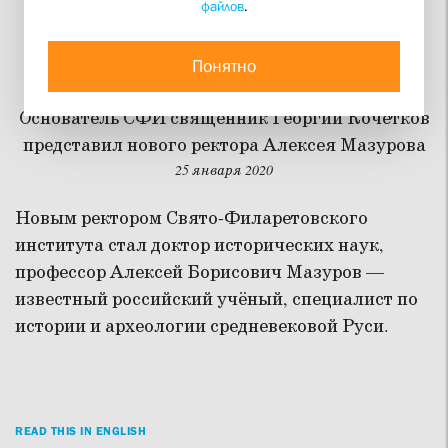
файлов
.
«У меня на сердце легко
и радостно»
Понятно
Основатель СФИ священник Георгий Кочетков
представил нового ректора Алексея Мазурова
25 января 2020
Новым ректором Свято-Филаретовского
института стал доктор исторических наук,
профессор Алексей Борисович Мазуров —
известный российский учёный, специалист по
истории и археологии средневековой Руси.
READ THIS IN ENGLISH