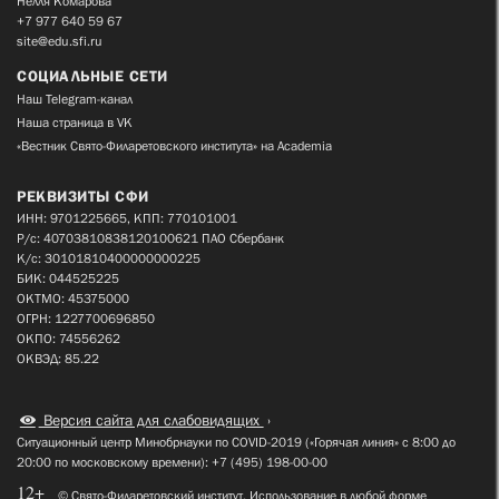
Нелля Комарова
+7 977 640 59 67
site@edu.sfi.ru
СОЦИАЛЬНЫЕ СЕТИ
Наш Telegram-канал
Наша страница в VK
«Вестник Свято-Филаретовского института» на Academia
РЕКВИЗИТЫ СФИ
ИНН: 9701225665, КПП: 770101001
Р/с: 40703810838120100621 ПАО Сбербанк
К/с: 30101810400000000225
БИК: 044525225
ОКТМО: 45375000
ОГРН: 1227700696850
ОКПО: 74556262
ОКВЭД: 85.22
Версия сайта для слабовидящих
Ситуационный центр Минобрнауки по COVID-2019 («Горячая линия» с 8:00 до
20:00 по московскому времени): +7 (495) 198-00-00
12+
© Свято-Филаретовский институт. Использование в любой форме