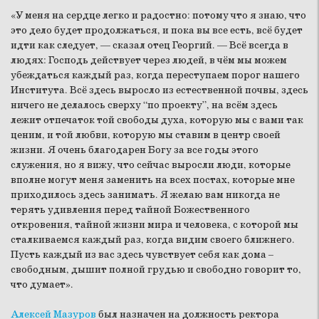
«У меня на сердце легко и радостно: потому что я знаю, что
это дело будет продолжаться, и пока вы все есть, всё будет
идти как следует, — сказал отец Георгий. — Всё всегда в
людях: Господь действует через людей, в чём мы можем
убеждаться каждый раз, когда переступаем порог нашего
Института. Всё здесь выросло из естественной почвы, здесь
ничего не делалось сверху “по проекту”, на всём здесь
лежит отпечаток той свободы духа, которую мы с вами так
ценим, и той любви, которую мы ставим в центр своей
жизни. Я очень благодарен Богу за все годы этого
служения, но я вижу, что сейчас выросли люди, которые
вполне могут меня заменить на всех постах, которые мне
приходилось здесь занимать. Я желаю вам никогда не
терять удивления перед тайной Божественного
откровения, тайной жизни мира и человека, с которой мы
сталкиваемся каждый раз, когда видим своего ближнего.
Пусть каждый из вас здесь чувствует себя как дома –
свободным, дышит полной грудью и свободно говорит то,
что думает».
Алексей Мазуров
был назначен на должность ректора