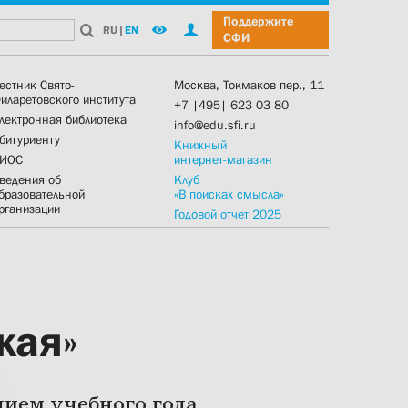
Поддержите
RU
|
EN
СФИ
естник Свято-
Москва, Токмаков пер., 11
иларетовского института
+7 |495| 623 03 80
лектронная библиотека
info@edu.sfi.ru
битуриенту
Книжный
ИОС
интернет-магазин
ведения об
Клуб
бразовательной
«В поисках смысла»
рганизации
Годовой отчет 2025
жая»
ием учебного года