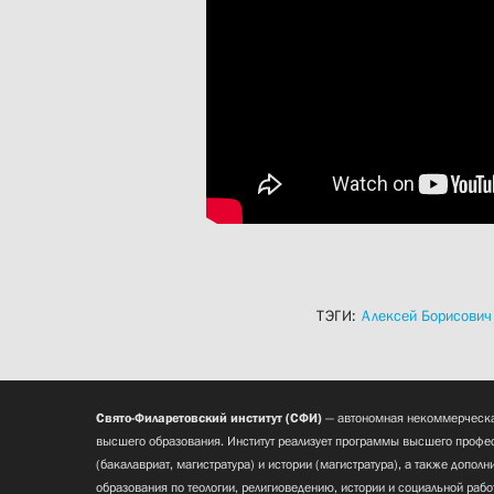
ТЭГИ:
Алексей Борисович
Свято-Филаретовский институт (СФИ)
— автономная некоммерческа
высшего образования. Институт реализует программы высшего профес
(бакалавриат, магистратура) и истории (магистратура), а также допол
образования по теологии, религиоведению, истории и социальной рабо