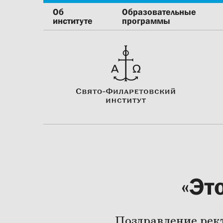
Об
Образовательные
институте
программы
«Эт
Поздравление рек