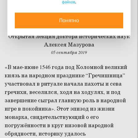
файлов
.
Иван Грозный: новые
исследования
Понятно
Открытая лекция доктора исторических наук
Алексея Мазурова
05 сентября 2019
«В мае-июне 1546 года под Коломной великий
князь на народном празднике “Гречишница”
участвовал в ритуале начала пахоты и сева
гречихи, веселился, ходя на ходулях, и под
завершение сыграл главную роль в народной
игре в покойника». Этот эпизод из жизни
монарха, свидетельствующий о его
погружённости в круг низовой народной
обрядности, историку удалось