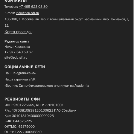
КОНТАКТЫ
Телефон:
+7 495 623 03 80
E-mail:
info@edu.sfi.ru
105066, г. Москва, вн. тер. г. муниципальный округ Басманный, пер. Токмаков, д.
11
Карта проезда
Редактор сайта
Нелля Комарова
+7 977 640 59 67
site@edu.sfi.ru
СОЦИАЛЬНЫЕ СЕТИ
Наш Telegram-канал
Наша страница в VK
«Вестник Свято-Филаретовского института» на Academia
РЕКВИЗИТЫ СФИ
ИНН: 9701225665, КПП: 770101001
Р/с: 40703810838120100621 ПАО Сбербанк
К/с: 30101810400000000225
БИК: 044525225
ОКТМО: 45375000
ОГРН: 1227700696850