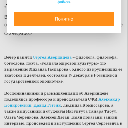
файлов
.
«Твое да будет со мною Слово...»
Вечер памяти академика Сергея Аверинцева
Понятно
состоялся в Российской государственной библиотеке
03 января 2009
Вечер памяти
Сергея Аверинцева
– филолога, философа,
богослова, поэта, «толмача мировой культуры» (по
выражению Михаила Гаспарова), одного из крупнейших ее
знатоков и деятелей, состоялся 19 декабря в Российской
государственной библиотеке.
Воспоминаниями и размышлениями об Аверинцеве
поделились профессора и преподаватели СФИ
Александр
Копировский
,
Давид Гзгзян
, Людмила Комиссарова, а
также выпускники и студенты Института Тамара Тябут,
Ольга Черенкова, Алексей Хегай. Были показаны записи
интервью, проповедей и выступлений Сергея Сергеевича в