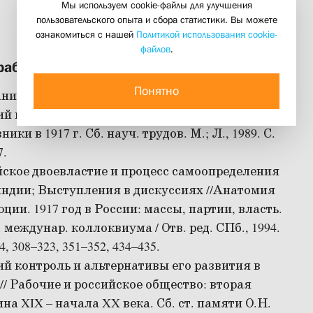
Мы используем cookie-файлы для улучшения
пользовательского опыта и сбора статистики. Вы можете
ознакомиться с нашей
Политикой использования cookie-
файлов
.
работы
Понятно
ние Павловского полка 26 февраля 1917 г. //
й класс России, его союзники и политические
ики в 1917 г. Сб. науч. трудов. М.; Л., 1989. С.
7.
ское двоевластие и процесс самоопределения
ндии; Выступления в дискуссиях //Анатомия
ции. 1917 год в России: массы, партии, власть.
 междунар. коллоквиума / Отв. ред. СПб., 1994.
4, 308–323, 351–352, 434–435.
й контроль и альтернативы его развития в
. // Рабочие и российское общество: вторая
на XIX – начала XX века. Сб. ст. памяти О.Н.