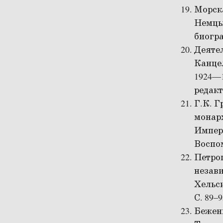
Морска
Немцы 
биогра
Деятел
Канце
1924—1
редакто
Г.К. Г
монарх
Импера
Воспом
Петро
незави
Хельси
С. 89–9
Беженц