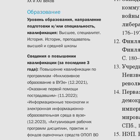
ХХ и ХХI веков
комму
Образование
войны 
Уровень образования, направление
либера
подготовки и/или специальность,
176–19
квалификация:
Высшее, специалитет.
История. Историк, преподаватель
Финлян
высшей и средней школы
Финлян
Сведения о повышении
С. 180–
квалификации (за последние 3
Учреди
года):
Повышение квалификации по
Неизве
программам «
Инклюзивное
образование в ВУЗе» (12.2021),
револю
«Оказание первой помощи
Перва
пострадавшим» (11.2022);
демок
«Информационные технологии и
импери
электронная информационно-
образовательная среда в вузе»
мирова
(12.2023), «Актуализация рабочих
СПб., 1
программ дисциплин, практик и
НЭП. Е
фондов оценочных средств ОПОП ВО