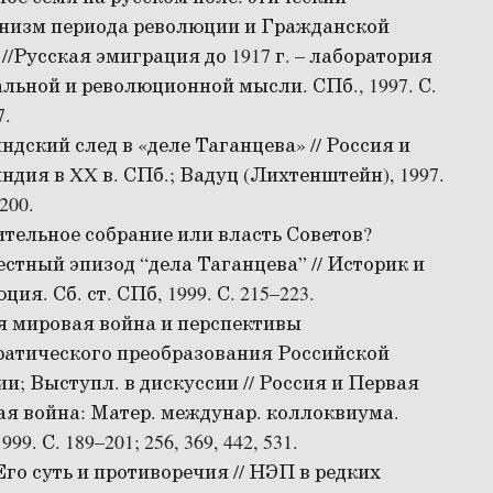
низм периода революции и Гражданской
//Русская эмиграция до 1917 г. – лаборатория
льной и революционной мысли. СПб., 1997. С.
7.
дский след в «деле Таганцева» // Россия и
дия в XX в. СПб.; Вадуц (Лихтенштейн), 1997.
200.
тельное собрание или власть Советов?
стный эпизод “дела Таганцева” // Историк и
ция. Сб. ст. СПб, 1999. С. 215–223.
я мировая война и перспективы
ратического преобразования Российской
и; Выступл. в дискуссии // Россия и Первая
я война: Матер. междунар. коллоквиума.
999. С. 189–201; 256, 369, 442, 531.
го суть и противоречия // НЭП в редких