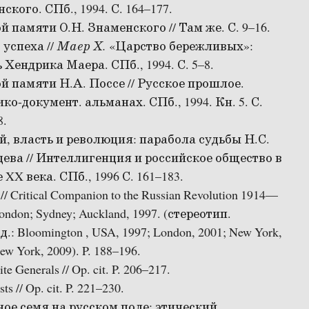
ского. СПб., 1994. С. 164–177.
й памяти О.Н. Знаменского // Там же. С. 9–16.
 успеха //
Маер Х.
«Царство бережливых»:
Хендрика Маера. СПб., 1994. С. 5–8.
й памяти Н.А. Поссе // Русское прошлое.
ко-документ. альманах. СПб., 1994. Кн. 5. С.
8.
, власть и революция: парабола судьбы Н.С.
ева // Интеллигенция и российское общество в
 XX века. СПб., 1996 С. 161–183.
 // Critical Companion to the Russian Revolution 1914—
ondon; Sydney; Auckland, 1997. (стереотип.
.: Bloomington , USA, 1997; London, 2001; New York,
ew York, 2009). P. 188–196.
e Generals // Op. cit. P. 206–217.
ts // Op. cit. P. 221–230.
ое семя на русском поле: этический