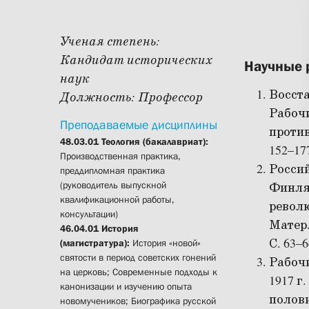
Ученая степень:
Кандидат исторических
Научные 
наук
Восста
Должность:
Профессор
Рабочи
Преподаваемые дисциплины
противн
48.03.01 Теология (бакалавриат):
152–17
Производственная практика,
Россий
преддипломная практика
(руководитель выпускной
Финля
квалификационной работы,
револю
консультации)
Матер.
46.04.01 История
С. 63–6
(магистратура):
История «новой»
святости в период советских гонений
Рабочи
на церковь; Современные подходы к
1917 г
канонизации и изучению опыта
полови
новомучеников; Биографика русской