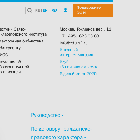
Поддержите
RU
|
EN
СФИ
естник Свято-
Москва, Токмаков пер., 11
иларетовского института
+7 |495| 623 03 80
лектронная библиотека
info@edu.sfi.ru
битуриенту
Книжный
ИОС
интернет-магазин
ведения об
Клуб
бразовательной
«В поисках смысла»
рганизации
Годовой отчет 2025
Руководство
По договору гражданско-
правового характера