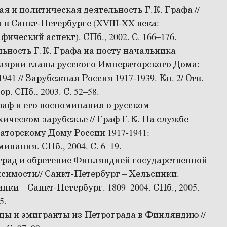
я и политическая деятельность Г.К. Графа //
в Санкт-Петербурге (XVIII-XX века:
фический аспект). СПб., 2002. С. 166–176.
ьность Г.К. Графа на посту начальника
лярии главы русского Императорского Дома:
941 // Зарубежная Россия 1917-1939. Кн. 2/ Отв.
р. СПб., 2003. С. 52–58.
раф и его воспоминания о русском
ическом зарубежье // Граф Г.К. На службе
торскому Дому России 1917-1941:
инания. СПб., 2004. С. 6–19.
град и обретение Финляндией государственной
симости// Санкт-Петербург – Хельсинки.
нки – Санкт-Петербург. 1809–2004. СПб., 2005.
5.
ы и эмигранты из Петрограда в Финляндию //