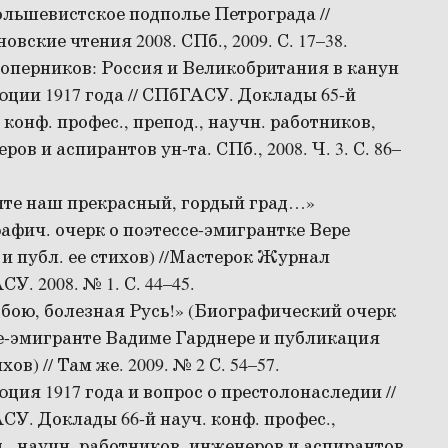
льшевистское подполье Петрограда //
овские чтения 2008. СПб., 2009. С. 17–38.
оперников: Россия и Великобритания в канун
ции 1917 года // СПбГАСУ. Доклады 65-й
 конф. профес., препод., научн. работников,
ров и аспирантов ун-та. СПб., 2008. Ч. 3. С. 86–
ите наш прекрасный, гордый град…»
афич. очерк о поэтессе-эмигрантке Вере
и публ. ее стихов) //Мастерок Журнал
У. 2008. № 1. С. 44–45.
обою, болезная Русь!» (Биографический очерк
е-эмигранте Вадиме Гарднере и публикация
хов) // Там же. 2009. № 2 С. 54–57.
ция 1917 года и вопрос о престолонаследии //
У. Доклады 66-й науч. конф. профес.,
., научн. работников, инженеров и аспирантов