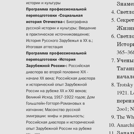
истории и культуры
Знамен
Программа профессиональной
Светло
переподготовки «Социальная
Секрет
история Отечества»:
Биографика
Жизнь 
русской истории и культуры; Введение
в практическое источниковедение;
Светло
История Русского Зарубежья в XX в.;
Истори
Итоговая аттестация
365–36
Программа профессиональной
переподготовки «История
Ученый
Зарубежной России»:
Российская
Таганц
диаспора во второй половине XIX -
начале
начале XX века; Российская диаспора
Trotsky
и исторический опыт Зарубежной
России на рубеже XX и XXI веков;
1921. L
Великий Исход 1917-1922 годов; Дом
переизд
Гольштейн-Готторп-Романовых в
2oo1; N
изгнании; Масонство русской
эмиграции: мифы и реальность;
The Whit
Российская диаспора и исторический
Anarchis
опыт Зарубежной России на рубеже
Западн