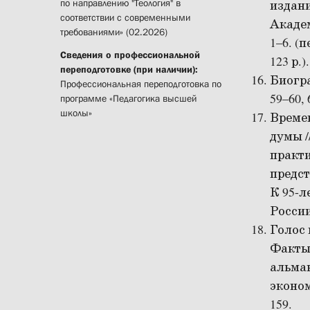
по направлению "Теология" в
издан
соответствии с современными
Академ
требованиями» (02.2026)
1–6. (п
Сведения о профессиональной
123 р.).
переподготовке (при наличии):
Биогра
Профессиональная переподготовка по
59–60, 
программе «Педагогика высшей
школы»
Времен
думы /
практи
предст
К 95-л
России
Голос 
Факты 
альман
эконом
159.