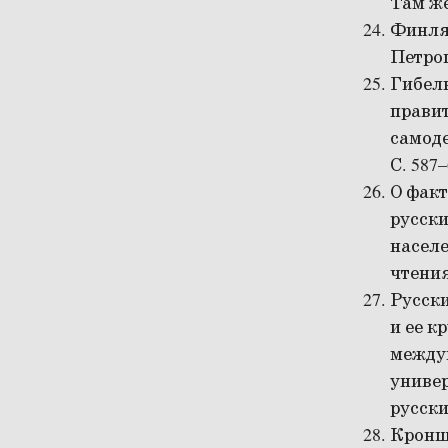
Там же
Финля
Петрог
Гибел
правит
самоде
С. 587–
О фак
русски
населе
чтения 
Русск
и ее к
между
универ
русски
Кронш