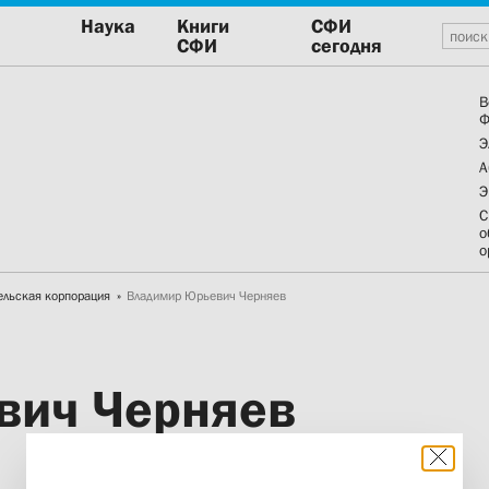
Наука
Книги
СФИ
СФИ
сегодня
В
Ф
Э
А
Э
С
о
о
ельская корпорация
Владимир Юрьевич Черняев
вич Черняев