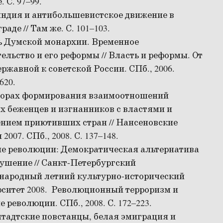
. С. 97–99.
ндия и антибольшевистское движение в
раде // Там же. С. 101–103.
ь Думской монархии. Временное
ельство и его реформы // Власть и реформы. От
ржавной к советской России. СПб., 2006.
620.
торах формирования взаимоотношений
х беженцев и изгнанников с властями и
нием приютивших стран // Нансеновские
2007. СПб., 2008. С. 137–148.
ие революции: Демократическая альтернатива
рушение // Санкт-Петербургский
народный летний культурно-исторический
ситет 2008. Революционный терроризм и
е революции. СПб., 2008. С. 172–223.
тадтские повстанцы, белая эмиграция и