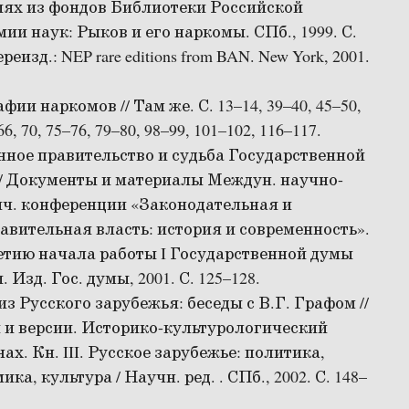
иях из фондов Библиотеки Российской
ии наук: Рыков и его наркомы. СПб., 1999. С.
ереизд.: NEP rare editions from BAN. New York, 2001.
фии наркомов // Там же. С. 13–14, 39–40, 45–50,
66, 70, 75–76, 79–80, 98–99, 101–102, 116–117.
ное правительство и судьба Государственной
/ Документы и материалы Междун. научно-
ч. конференции «Законодательная и
авительная власть: история и современность».
етию начала работы I Государственной думы
. Изд. Гос. думы, 2001. С. 125–128.
из Русского зарубежья: беседы с В.Г. Графом //
и версии. Историко-культурологический
ах. Кн. III. Русское зарубежье: политика,
ика, культура / Научн. ред. . СПб., 2002. С. 148–