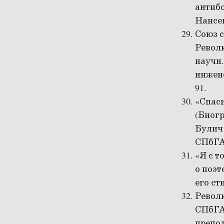
антибо
Нансен
Союз с
Револю
научн.
инжене
91.
«Спас
(Биогр
Булич 
СПбГАС
«Я с т
о поэт
его сти
Револю
СПбГАС
препод