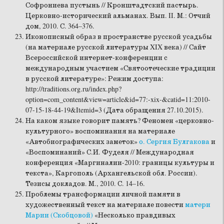
Софрониева пустынь // Кронштадтский пастырь.
Церковно-исторический альманах. Вып. II. М.: Отчий
дом, 2010. С. 364–376.
Иконописный образ в пространстве русской усадьбы
(на материале русской литературы XIX века) // Сайт
Всероссийской интернет-конференции с
международным участием «Святоотеческие традиции
в русской литературе»: Режим доступа:
http://traditions.org.ru/index.php?
option=com_content&view=article&id=77:-xix-&catid=11:2010-
07-15-18-44-19&Itemid=3 (Дата обращения 27.10.2015).
На каком языке говорит память? Феномен «церковно-
культурного» воспоминания на материале
«Автобиографических заметок»
о. Сергия Булгакова
и
«Воспоминаний» С.И. Фуделя // Международная
конференция «Маргиналии-2010: границы культуры и
текста», Каргополь (Архангельской обл. России).
Тезисы докладов. М., 2010. С. 14–16.
Проблемы трансформации личной памяти в
художественный текст на материале повести
матери
Марии (Скобцовой)
«Несколько правдивых