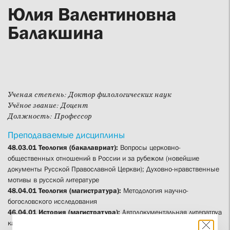
Юлия Валентиновна
Балакшина
Ученая степень:
Доктор филологических наук
Учёное звание:
Доцент
Должность:
Профессор
Преподаваемые дисциплины
48.03.01 Теология (бакалавриат):
Вопросы церковно-
общественных отношений в России и за рубежом (новейшие
документы Русской Православной Церкви); Духовно-нравственные
мотивы в русской литературе
48.04.01 Теология (магистратура):
Методология научно-
богословского исследования
46.04.01 История (магистратура):
Автодокументальная литератруа
как исторический источник; Церковное возрождение начала XX