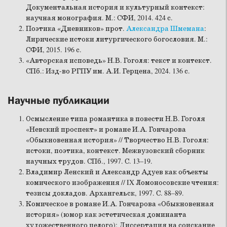
Документальная история и культурный контекст:
научная монография. М.: СФИ, 2014. 424 с.
Поэтика «Дневников» прот.
Александра Шмемана
:
Лирические истоки литургического богословия. М.:
СФИ, 2015. 196 с.
«Авторская исповедь» Н.В. Гоголя: текст и контекст.
СПб.: Изд-во РГПУ им. А.И. Герцена, 2024. 136 с.
Научные публикации
Осмысление типа романтика в повести Н.В. Гоголя
«Невский проспект» и романе И.А. Гончарова
«Обыкновенная история» // Творчество Н.В. Гоголя:
истоки, поэтика, контекст. Межвузовский сборник
научных трудов. СПб., 1997. С. 13–19.
Владимир Ленский и Александр Адуев как объекты
комического изображения // IX Ломоносовские чтения:
тезисы докладов. Архангельск, 1997. С. 88–89.
Комическое в романе И.А. Гончарова «Обыкновенная
история» (юмор как эстетическая доминанта
художественного целого): Диссертация на соискание