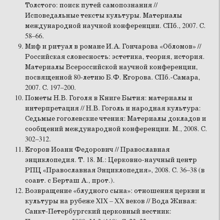
Толстого: поиск путей самопознания //
Исповедальные тексты культуры. Материалы
международной научной конференции. СПб., 2007. С.
58–66.
Миф и ритуал в романе И.А. Гончарова «Обломов» //
Российская словесность: эстетика, теория, история.
Материалы Всероссийской научной конференции,
посвященной 80-летию Б.Ф. Егорова. СПб.-Самара,
2007. С. 197–200.
Пометы Н.В. Гоголя в Книге Бытия: материалы и
интерпретация // Н.В. Гоголь и народная культура:
Седьмые гоголевские чтения: Материалы докладов и
сообщений международной конференции. М., 2008. С.
302–312.
Егоров Иоанн Федорович // Православная
энциклопедия. Т. 18. М.: Церковно-научный центр
РПЦ «Православная Энциклопедия», 2008. С. 36–38 (в
соавт. с Берташ А., прот.).
Возвращение «блудного сына»: отношения церкви и
культуры на рубеже XIX – XX веков // Вода Живая:
Санкт-Петербургский церковный вестник: