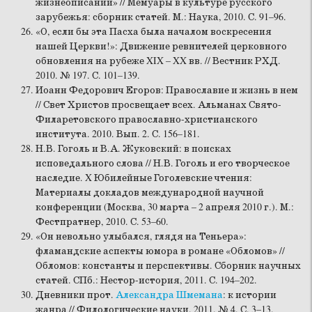
жизнеописаний» // Мемуары в культуре русского
зарубежья: сборник статей. М.: Наука, 2010. С. 91–96.
«О, если бы эта Пасха была началом воскресения
нашей Церкви!»: Движение ревнителей церковного
обновления на рубеже XIX – XX вв. // Вестник РХД.
2010. № 197. С. 101–139.
Иоанн Федорович Егоров: Православие и жизнь в нем
// Свет Христов просвещает всех. Альманах Свято-
Филаретовского православно-христианского
института. 2010. Вып. 2. С. 156–181.
Н.В. Гоголь и В.А. Жуковский: в поисках
исповедального слова // Н.В. Гоголь и его творческое
наследие. X Юбилейные Гоголевские чтения:
Материалы докладов международной научной
конференции (Москва, 30 марта – 2 апреля 2010 г.). М.:
Фестпратнер, 2010. С. 53–60.
«Он невольно улыбался, глядя на Теньера»:
фламандские аспекты юмора в романе «Обломов» //
Обломов: константы и перспективы. Сборник научных
статей. СПб.: Нестор-история, 2011. С. 194–202.
Дневники прот.
Александра Шмемана
: к истории
жанра // Филологические науки. 2011. № 4. С. 3–13.