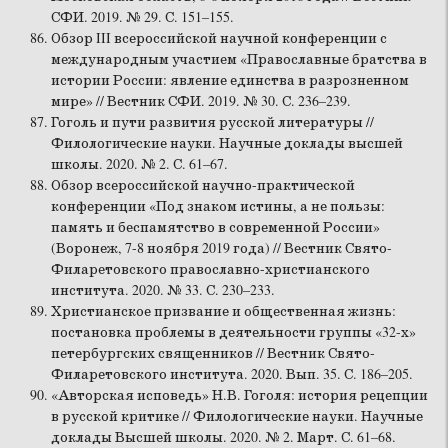
СФИ. 2019. № 29. С. 151–155.
Обзор III всероссийской научной конференции с
международным участием «Православные братства в
истории России: явление единства в разрозненном
мире» // Вестник СФИ. 2019. № 30. С. 236–239.
Гоголь и пути развития русской литературы //
Филологические науки. Научные доклады высшей
школы. 2020. № 2. С. 61–67.
Обзор всероссийской научно-практической
конференции «Под знаком истины, а не пользы:
память и беспамятство в современной России»
(Воронеж, 7-8 ноября 2019 года) // Вестник Свято-
Филаретовского православно-христианского
института. 2020. № 33. С. 230–233.
Христианское призвание и общественная жизнь:
постановка проблемы в деятельности группы «32-х»
петербургских священников // Вестник Свято-
Филаретовского института. 2020. Вып. 35. С. 186–205.
«Авторская исповедь» Н.В. Гоголя: история рецепции
в русской критике // Филологические науки. Научные
доклады Высшей школы. 2020. № 2. Март. С. 61–68.