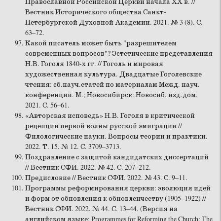
Православной Российской Церкви начала ХХ в. //
Вестник Исторического общества Санкт-
Петербургской Духовной Академии. 2021. № 3 (8). С.
63–72.
Какой писатель может быть "разрешителем
современных вопросов"? Эстетические представления
Н.В. Гоголя 1840-х гг. // Гоголь и мировая
художественная культура. Двадцатые Гоголевские
чтения: сб.науч.статей по материалам Межд. науч.
конференции. М.; Новосибирск: Новосиб. изд.дом,
2021. С. 56–61.
«Авторская исповедь» Н.В. Гоголя в критической
рецепции первой волны русской эмиграции //
Филологические науки. Вопросы теории и практики.
2022. Т. 15. № 12. С. 3709–3713.
Поздравление с защитой кандидатских диссертаций
// Вестник СФИ. 2022. № 42. С. 207–212.
Предисловие // Вестник СФИ. 2022. № 43. С. 9–11.
Программы реформирования церкви: эволюция идей
и форм от обновления к обновленчеству (1905–1922) //
Вестник СФИ. 2022. № 44. С. 13–44. (Версия на
английском языке: Programmes for Reforming the Church: The