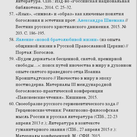
литература. СПб.: Изд-во «Российская национальная
библиотека», 2014. С. 25–32.
«Язык», «символ» и «образ» как ключевые понятия
богословия и эстетики прот.
Александра Шмемана
//
Вестник русского христианского движения. 2015. №
203. С. 186–195.
Явление «новой братолюбивой жизни»
(из опыта
общинной жизни в Русской Православной Церкви) //
Портал: Богослов.
«Будем держаться бесценной, святой, премирной
свободы…»: поиск путей иночества в миру в духовном
опыте святого праведного отца Иоанна
Кронштадтского // Иночество в миру в эпоху
постмодерна. Материалы III международной
богословско-практической конференции
«Паисиевские чтения». Кишинев, 2015.
Своеобразие русского герменевтического хода //
Герценовские чтения: Религиозно-философская
мысль России и русская литература (СПб., 22-23
апреля 2013 г.); Литература в контексте
гуманитарного знания (СПб., 27 апреля 2015 г.):
Материалы конференций. М.: СФИ, 2015.