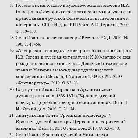
Поэтика комического в художественной системе И.А.
Гончарова // Историческая поэтика и пути изучения и
преподавания русской словесности: исследования и
материалы. СПб.: Изд-во РГПУ им. А.И. Герцена, 2009.
С. 119–130.
Отец Иоанн как катехизатор // Вестник РХД. 2010. №
196. С. 48–58.
«Авторская исповедь»: к истории названия и жанра //
Н.В. Гоголь и русская литература: К 200-летию со дня
рождения великого писателя: Девятые Гоголевские
чтения: Материалы международной научной
конференции (Москва, 1-5 апреля 2009 г.). М.: АНО
«Фестпартнер», 2010. С. 83–88.
Годы учебы Ивана Сергиева в Архангельских
духовных школах. 1838-1851 // Кронштадтский
пастырь. Церковно-исторический альманах. Вып. II.
М.: Отчий дом, 2010. С. 21–54.
Линтульский Свято-Троицкий монастырь //
Кронштадтский пастырь. Церковно-исторический
альманах. Вып. II. М. : Отчий дом, 2010. С. 326–340.
Отец Иоанн Кронштадтский и Молченская