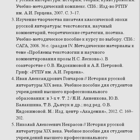
Учебно-методический комплекс. СПб.: Изд-во РГПУ
им. А.И. Герцена, 2007. С. 3–17.
Изучение творчества писателя классической эпохи
русской литературы: текстология, научный
комментарий, теоретические стратегии, поэтика.
Учебно-методическое пособие к курсу по выбору. СПб.:
САГА, 2008. 36 с. (раздел IV. Методические материалы к
теме «Проблемы текстологии и научного
комментирования прозы Н.С. Лескова»). В
соавторстве с О.В. Евдокимовой и А.Л. Петровой.
Гриф: «РГПУ им. А.И. Герцена».
Иван Александрович Гончаров // История русской
литературы XIX века. Учебное пособие для студентов
учреждений высшего профессионального
образования: в 3-х т. Т. 2 / Е.И. Анненкова, Ю.В.
Балакшина, Т.В. Дьячук и др.; под ред. О.В.
Евдокимовой. М.: Изд. центр «Академия», 2012. С. 169–
202.
Николай Алексеевич Некрасов // История русской
литературы XIX века. Учебное пособие для студентов
учреждений высшего профессионального