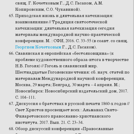
свящ. Г. Кочетковым Г., Д.С. Гасаком, А.М.
Копировским, С.О. Чукавиной).
Приходская жизнь и длительная катехизация:
взаимовлияние // Традиция святоотеческой
катехизации: длительная катехизация сегодня
материалы международной научно-практической
конференции. М. : СФИ, 2016. С. 33–55 (в соавт. со свящ.
Георгием Кочетковым
Г., Д.С. Гасаком).
Славянская и европейская «бестолковщина» (к
проблеме художественного образа-итога в творчестве
Н.В. Гоголя) // Гоголь и славянский мир.
Шестнадцатые Гоголевские чтения: сб. науч. статей по
материалам Международной научной конференции,
Москва, 29 марта; Белград, 30 марта – 4 апреля. М.;
Новосибирск: Новосибирский издательский дом, 2017.
С. 104–111.
Дискуссия о братствах в русской печати 1860-х годов //
Свет Христов просвещает всех : Альманах Свято-
Филаретовского православно-христианского
института. 2017. Вып. 21. С. 23–34.
Обзор дискуссий конференции «Православные