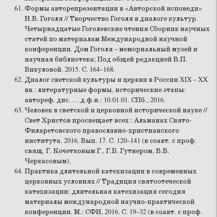
Формы авторепрезентации в «Авторской исповеди»
Н.В. Гоголя // Творчество Гоголя в диалоге культур.
Четырнадцатые Гоголевские чтения Сборник научных
статей по материалам Международной научной
конференции. Дом Гоголя – мемориальный музей и
научная библиотека; Под общей редакцией В.П.
Викуловой. 2015. С. 164–168.
Диалог светской культуры и церкви в России XIX – XX
вв.: литературные формы, исторические этапы:
автореф. дис. … д.ф.н.: 10.01.01. СПб., 2016.
Человек в светской и церковной исторической науке //
Свет Христов просвещает всех : Альманах Свято-
Филаретовского православно-христианского
института. 2016. Вып. 17. С. 120–141 (в соавт. с проф.
свящ. Г. Кочетковым Г., Г.Б. Гутнером, В.В.
Черкасовым).
Практика длительной катехизации в современных
церковных условиях // Традиция святоотеческой
катехизации: длительная катехизация сегодня
материалы международной научно-практической
конференции. М.: СФИ, 2016. С. 19–32 (в соавт. с проф.