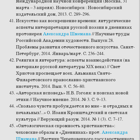
Международной научной конференции (Москва, 31
марта – 3 апреля). Новосибирск : Новосибирский
издательский дом, 2013. С. 289–296.
Искусство как воскрешение времени: литургические
аспекты интерпретации русской поэзии в дневниках
протоиерея
Александра Шмемана
// Научные труды
Российской Академии художеств. Выпуск 28.
Проблемы развития отечественного искусства. Санкт-
Петербург, 2014. Январь/март. С. 236–244.
Религия и литература: аспекты взаимодействия (на
материале русской литературы XIX века) // Свет
Христов просвещает всех. Альманах Свято-
Филаретовского православно-христианского
института. 2014. Вып. 9. С. 56–80.
«Авторская исповедь» Н.В. Гоголя: в поисках новой
этики // Научное мнение. 2014. № 3. С. 9–13.
«Сколько чувств пробуждается во мне – и отрадных и
печальных!..» О. Иоанн Кронштадтский и светская
культура // Верующий разум. 2014. № 1 (3). С. 7–17.
«Онтологическая скромность христианства»:
чеховские образы в «Дневниках» прот.
Александра
Шмемана
// Вестник Череповецкого государственного