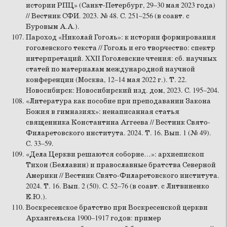
истории РПЦ» (Санкт-Петербург, 29–30 мая 2023 года)
// Вестник СФИ. 2023. № 48. С. 251–256 (в соавт. с
Буровым А.А.).
Пароход «Николай Гоголь»: к истории формирования
гоголевского текста // Гоголь и его творчество: спектр
интерпретаций. XXII Гоголевские чтения: сб. научных
статей по материалам международной научной
конференции (Москва, 12–14 мая 2022 г.). Т. 22.
Новосибирск: Новосибирский изд. дом, 2023. С. 195–204.
«Литература как пособие при преподавании Закона
Божия в гимназиях»: ненаписанная статья
священника Константина Аггеева // Вестник Свято-
Филаретовского института. 2024. Т. 16. Вып. 1 (№ 49).
С. 33–59.
«Дела Церкви решаются соборне…»: архиепископ
Тихон (Беллавин) и православные братства Северной
Америки // Вестник Свято-Филаретовского института.
2024. Т. 16. Вып. 2 (50). С. 52–76 (в соавт. с Литвиненко
Е.Ю.).
Воскресенское братство при Воскресенской церкви
Архангельска 1900–1917 годов: пример