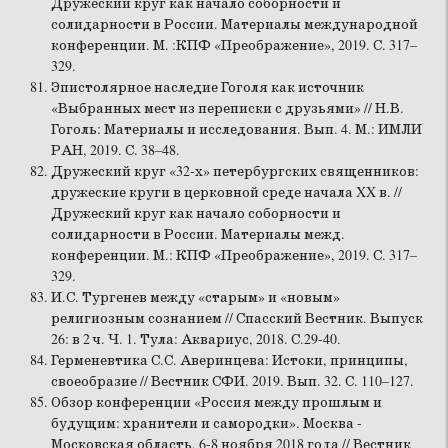
Дружеский круг как начало соборности и
солидарности в России. Материалы международной
конференции. М. :КПФ «Преображение», 2019. С. 317–
329.
Эпистолярное наследие Гоголя как источник
«Выбранных мест из переписки с друзьями» // Н.В.
Гоголь: Материалы и исследования. Вып. 4. М.: ИМЛИ
РАН, 2019. С. 38–48.
Дружеский круг «32-х» петербургских священников:
дружеские круги в церковной среде начала XX в. //
Дружеский круг как начало соборности и
солидарности в России. Материалы межд.
конференции. М.: КПФ «Преображение», 2019. С. 317–
329.
И.С. Тургенев между «старым» и «новым»
религиозным сознанием // Спасский Вестник. Выпуск
26: в 2 ч. Ч. 1. Тула: Аквариус, 2018. С.29-40.
Герменевтика С.С. Аверинцева: Истоки, принципы,
своеобразие // Вестник СФИ. 2019. Вып. 32. С. 110–127.
Обзор конференции «Россия между прошлым и
будущим: хранители и самородки». Москва -
Московская область, 6-8 ноября 2018 года // Вестник