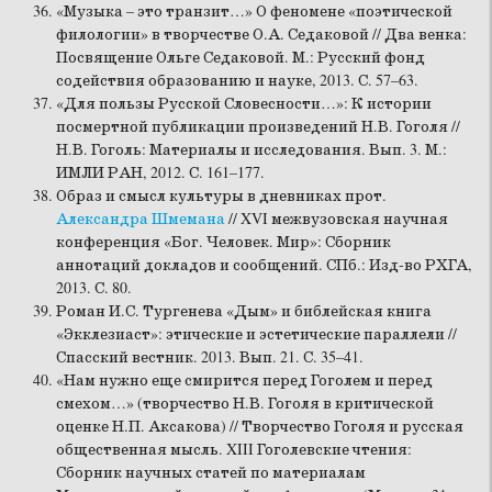
«Музыка – это транзит…» О феномене «поэтической
филологии» в творчестве О.А. Седаковой // Два венка:
Посвящение Ольге Седаковой. М.: Русский фонд
содействия образованию и науке, 2013. С. 57–63.
«Для пользы Русской Словесности…»: К истории
посмертной публикации произведений Н.В. Гоголя //
Н.В. Гоголь: Материалы и исследования. Вып. 3. М.:
ИМЛИ РАН, 2012. С. 161–177.
Образ и смысл культуры в дневниках прот.
Александра Шмемана
// XVI межвузовская научная
конференция «Бог. Человек. Мир»: Сборник
аннотаций докладов и сообщений. СПб.: Изд-во РХГА,
2013. С. 80.
Роман И.С. Тургенева «Дым» и библейская книга
«Экклезиаст»: этические и эстетические параллели //
Спасский вестник. 2013. Вып. 21. С. 35–41.
«Нам нужно еще смирится перед Гоголем и перед
смехом…» (творчество Н.В. Гоголя в критической
оценке Н.П. Аксакова) // Творчество Гоголя и русская
общественная мысль. XIII Гоголевские чтения:
Сборник научных статей по материалам