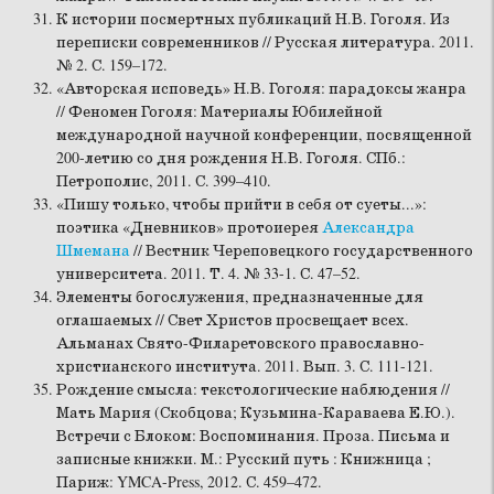
К истории посмертных публикаций Н.В. Гоголя. Из
переписки современников // Русская литература. 2011.
№ 2. С. 159–172.
«Авторская исповедь» Н.В. Гоголя: парадоксы жанра
// Феномен Гоголя: Материалы Юбилейной
международной научной конференции, посвященной
200-летию со дня рождения Н.В. Гоголя. СПб.:
Петрополис, 2011. С. 399–410.
«Пишу только, чтобы прийти в себя от суеты...»:
поэтика «Дневников» протоиерея
Александра
Шмемана
// Вестник Череповецкого государственного
университета. 2011. Т. 4. № 33-1. С. 47–52.
Элементы богослужения, предназначенные для
оглашаемых // Свет Христов просвещает всех.
Альманах Свято-Филаретовского православно-
христианского института. 2011. Вып. 3. С. 111-121.
Рождение смысла: текстологические наблюдения //
Мать Мария (Скобцова; Кузьмина-Караваева Е.Ю.).
Встречи с Блоком: Воспоминания. Проза. Письма и
записные книжки. М.: Русский путь : Книжница ;
Париж: YMCA-Press, 2012. С. 459–472.