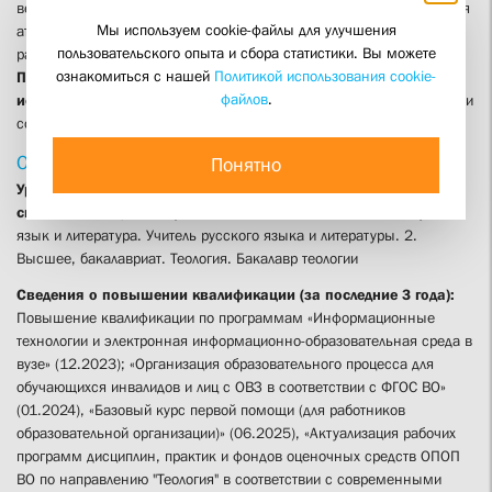
века; История общин и братств в России; Государственная итоговая
Мы используем cookie-файлы для улучшения
аттестация, защита выпускной квалификационной
пользовательского опыта и сбора статистики. Вы можете
работы (член Государственной экзаменационной комиссии)
ознакомиться с нашей
Политикой использования cookie-
Программа профессиональной переподготовки «Социальная
файлов
.
история Отечества»:
Русская литература XIX в. в контексте истории
сословий
Образование
Понятно
Уровень образования, направление подготовки и/или
специальность, квалификация:
1. Высшее, специалитет. Русский
язык и литература. Учитель русского языка и литературы. 2.
Высшее, бакалавриат. Теология. Бакалавр теологии
Сведения о повышении квалификации (за последние 3 года):
Повышение квалификации по программам «Информационные
технологии и электронная информационно-образовательная среда в
вузе» (12.2023); «Организация образовательного процесса для
обучающихся инвалидов и лиц с ОВЗ в соответствии с ФГОС ВО»
(01.2024), «Базовый курс первой
помощи
(для работников
образовательной организации)» (06.2025), «Актуализация рабочих
программ дисциплин, практик и фондов оценочных средств ОПОП
ВО по направлению "Теология" в соответствии с современными