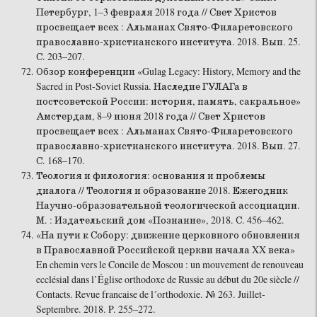
Петербург, 1–3 февраля 2018 года // Свет Христов
просвещает всех : Альманах Свято-Филаретовского
православно-христианского института. 2018. Вып. 25.
С. 203–207.
Обзор конференции «Gulag Legacy: History, Memory and the
Sacred in Post-Soviet Russia. Наследие ГУЛАГа в
постсоветской России: история, память, сакральное»
Амстердам, 8–9 июня 2018 года // Свет Христов
просвещает всех : Альманах Свято-Филаретовского
православно-христианского института. 2018. Вып. 27.
С. 168–170.
Теология и филология: основания и проблемы
диалога // Теология и образование 2018. Ежегодник
Научно-образовательной теологической ассоциации.
М. : Издательский дом «Познание», 2018. С. 456–462.
«На пути к Собору: движение церковного обновления
в Православной Российской церкви начала XX века»
En chemin vers le Concile de Moscou : un mouvement de renouveau
ecclésial dans l’Église orthodoxe de Russie au début du 20e siècle //
Contacts. Revue francaise de l´orthodoxie. № 263. Juillet-
Septembre. 2018. P. 255–272.