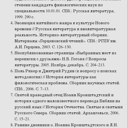
степени кандидата филологических наук по
специальности 10.01.01. СПб.: Русская литература,
1999. 290 с.
Эволюция житийного жанра в культуре Нового
времени // Русская литература и внелитературная
реальность. Историко-литературный сборник.
Материалы «Герценовский чтений». СПб.: РГПУ им.
А.И. Герцена, 2003. С. 126–130.
Неопубликованные страницы «Выбранных мест из
переписки с друзьями» Н.В. Гоголя // Вопросы
литературы. 2005. Ноябрь-декабрь. С. 204–213.
Поль Рикер и Дмитрий Рудин (к вопросу о поисках
методологии) // История литературы как
филологическая проблема. Сборник научных статей.
СПб., 2006. С. 7–13.
Святой праведный отец Иоанн Кронштадтский и
история одного малоизвестного перевода Библии на
русский язык // История Отечества. Святые и святыни
Русского Севера. Сборник статей. Архангельск, 2006.
С. 15–21.
Ранние дневники о. Иоанна Кронштадтского и Л.Н.