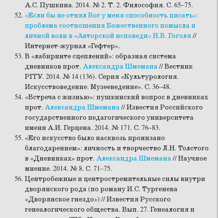
А.С. Пушкина. 2014. № 2. Т. 2. Философия. С. 65–75.
«Если бы не отнял Бог у меня способность писать»:
проблема соотношения Божественного помысла и
личной воли в «Авторской исповеди» Н.В. Гоголя
//
Интернет-журнал «Гефтер».
В «лабиринте сцеплений»: образная система
дневников прот.
Александра Шмемана
// Вестник
РГГУ. 2014. № 14 (136). Серия «Культурология.
Искусствоведение. Музееведение». С. 36–48.
«Встреча с жизнью»: пушкинский вопрос в дневниках
прот.
Александра Шмемана
// Известия Российского
государственного педагогического университета
имени А.И. Герцена. 2014. № 171. С. 76–83.
«Его искусство было насквозь пронизано
благодарением»: личность и творчество Л.Н. Толстого
в «Дневниках» прот.
Александра Шмемана
// Научное
мнение. 2014. № 8. С. 71–75.
Центробежные и центростремительные силы внутри
дворянского рода (по роману И.С. Тургенева
«Дворянское гнездо») // Известия Русского
генеалогического общества. Вып. 27. Генеалогия и