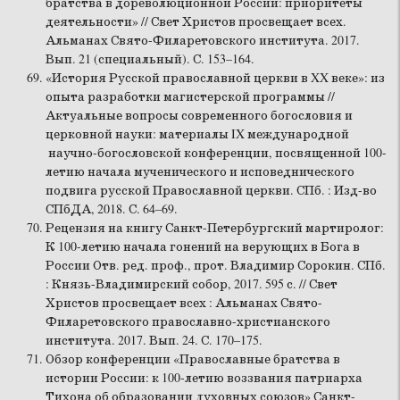
братства в дореволюционной России: приоритеты
деятельности» // Свет Христов просвещает всех.
Альманах Свято-Филаретовского института. 2017.
Вып. 21 (специальный). С. 153–164.
«История Русской православной церкви в XX веке»: из
опыта разработки магистерской программы //
Актуальные вопросы современного богословия и
церковной науки: материалы IX международной
научно-богословской конференции, посвященной 100-
летию начала мученического и исповеднического
подвига русской Православной церкви. СПб. : Изд-во
СПбДА, 2018. С. 64–69.
Рецензия на книгу Санкт-Петербургский мартиролог:
К 100-летию начала гонений на верующих в Бога в
России Отв. ред. проф., прот. Владимир Сорокин. СПб.
: Князь-Владимирский собор, 2017. 595 с. // Свет
Христов просвещает всех : Альманах Свято-
Филаретовского православно-христианского
института. 2017. Вып. 24. С. 170–175.
Обзор конференции «Православные братства в
истории России: к 100-летию воззвания патриарха
Тихона об образовании духовных союзов» Санкт-