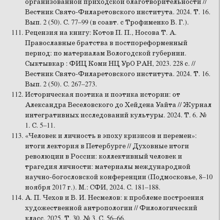
организованной приходской благотворительности //
Вестник Свято-Филаретовского института. 2024. Т. 16.
Вып. 2 (50). С. 77–99 (в соавт. с Трофименко В. Г.).
Рецензия на книгу: Котов П. П., Носова Т. А.
Православные братства в постпореформенный
период: по материалам Вологодской губернии.
Сыктывкар : ФИЦ Коми НЦ УрО РАН, 2023. 228 с. //
Вестник Свято-Филаретовского института. 2024. Т. 16.
Вып. 2 (50). С. 267–273.
Историческая поэтика и поэтика истории: от
Александра Веселовского до Хейдена Уайта // Журнал
интегративных исследований культуры. 2024. Т. 6. №
1. С. 5–11.
«Человек и личность в эпоху кризисов и перемен»:
итоги лектория в Петербурге // Духовные итоги
революции в России: коллективный человек и
трагедия личности: материалы международной
научно-богословской конференции (Подмосковье, 8–10
ноября 2017 г.). М.: СФИ, 2024. С. 181–188.
А. П. Чехов и В. И. Несмелов: к проблеме построения
художественной антропологии // Филологический
класс. 2025. Т. 30. № 3. С. 56–66.