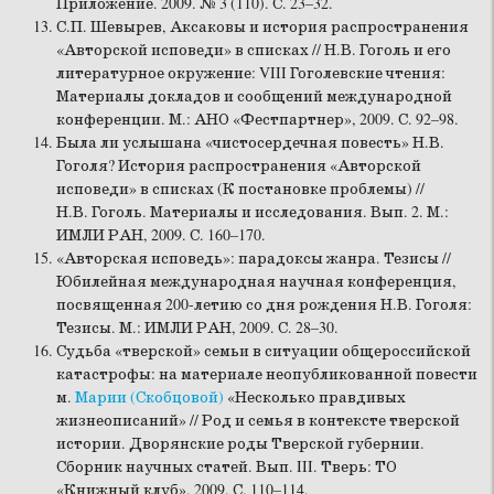
Приложение. 2009. № 3 (110). С. 23–32.
С.П. Шевырев, Аксаковы и история распространения
«Авторской исповеди» в списках // Н.В. Гоголь и его
литературное окружение: VIII Гоголевские чтения:
Материалы докладов и сообщений международной
конференции. М.: АНО «Фестпартнер», 2009. С. 92–98.
Была ли услышана «чистосердечная повесть» Н.В.
Гоголя? История распространения «Авторской
исповеди» в списках (К постановке проблемы) //
Н.В. Гоголь. Материалы и исследования. Вып. 2. М.:
ИМЛИ РАН, 2009. С. 160–170.
«Авторская исповедь»: парадоксы жанра. Тезисы //
Юбилейная международная научная конференция,
посвященная 200-летию со дня рождения Н.В. Гоголя:
Тезисы. М.: ИМЛИ РАН, 2009. С. 28–30.
Судьба «тверской» семьи в ситуации общероссийской
катастрофы: на материале неопубликованной повести
м.
Марии (Скобцовой)
«Несколько правдивых
жизнеописаний» // Род и семья в контексте тверской
истории. Дворянские роды Тверской губернии.
Сборник научных статей. Вып. III. Тверь: ТО
«Книжный клуб», 2009. С. 110–114.