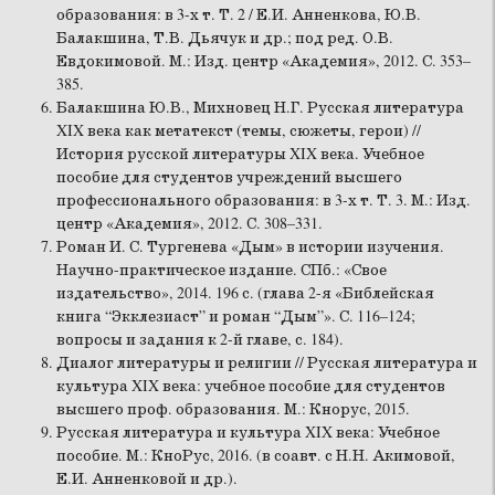
образования: в 3-х т. Т. 2 / Е.И. Анненкова, Ю.В.
Балакшина, Т.В. Дьячук и др.; под ред. О.В.
Евдокимовой. М.: Изд. центр «Академия», 2012. С. 353–
385.
Балакшина Ю.В., Михновец Н.Г. Русская литература
XIX века как метатекст (темы, сюжеты, герои) //
История русской литературы XIX века. Учебное
пособие для студентов учреждений высшего
профессионального образования: в 3-х т. Т. 3. М.: Изд.
центр «Академия», 2012. С. 308–331.
Роман И. С. Тургенева «Дым» в истории изучения.
Научно-практическое издание. СПб.: «Свое
издательство», 2014. 196 с. (глава 2-я «Библейская
книга “Экклезиаст” и роман “Дым”». С. 116–124;
вопросы и задания к 2-й главе, с. 184).
Диалог литературы и религии // Русская литература и
культура XIX века: учебное пособие для студентов
высшего проф. образования. М.: Кнорус, 2015.
Русская литература и культура XIX века: Учебное
пособие. М.: КноРус, 2016. (в соавт. с Н.Н. Акимовой,
Е.И. Анненковой и др.).