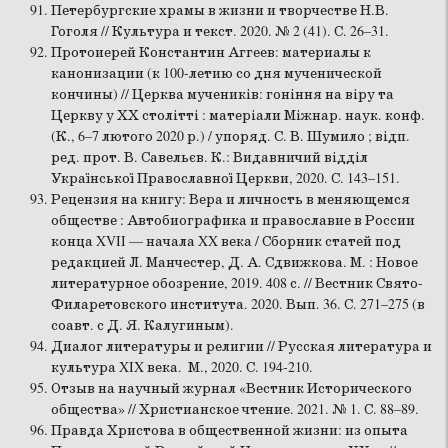
Петербургские храмы в жизни и творчестве Н.В.
Гоголя // Культура и текст. 2020. № 2 (41). С. 26–31.
Протоиерей Константин Аггеев: материалы к
канонизации (к 100-летию со дня мученической
кончины) // Церква мучеників: гоніння на віру та
Церкву у ХХ столітті : матеріали Міжнар. наук. конф.
(К., 6–7 лютого 2020 р.) / упоряд. С. В. Шумило ; відп.
ред. прот. В. Савельєв. К.: Видавничий відділ
Української Православної Церкви, 2020. С. 143–151.
Рецензия на книгу: Вера и личность в меняющемся
обществе : Автобиографика и православие в России
конца XVII — начала XX века / Сборник статей под
редакцией Л. Манчестер, Д. А. Сдвижкова. М. : Новое
литературное обозрение, 2019. 408 с. // Вестник Свято-
Филаретовского института. 2020. Вып. 36. С. 271–275 (в
соавт. с Д. Я. Калугиным).
Диалог литературы и религии // Русская литература и
культура XIX века. М., 2020. С. 194-210.
Отзыв на научный журнал «Вестник Исторического
общества» // Христианское чтение. 2021. № 1. С. 88–89.
Правда Христова в общественной жизни: из опыта