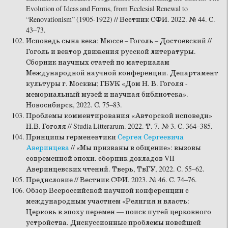
Evolution of Ideas and Forms, from Ecclesial Renewal to
“Renovationism” (1905-1922) // Вестник СФИ. 2022. № 44. С.
43–73.
Исповедь сына века: Мюссе – Гоголь – Достоевский //
Гоголь и вектор движения русской литературы.
Сборник научных статей по материалам
Международной научной конференции. Департамент
культуры г. Москвы; ГБУК «Дом Н. В. Гоголя -
мемориальный музей и научная библиотека».
Новосибирск, 2022. С. 75–83.
Проблемы комментирования «Авторской исповеди»
Н.В. Гоголя // Studia Litterarum. 2022. Т. 7. № 3. С. 364–385.
Принципы герменевтики
Сергея Сергеевича
Аверинцева
// «Мы призваны в общение»: вызовы
современной эпохи. сборник докладов VII
Аверинцевских чтений. Тверь, ТвГУ, 2022. С. 55–62.
Предисловие // Вестник СФИ. 2023. № 46. С. 74–76.
Обзор Всероссийской научной конференции с
международным участием «Религия и власть:
Церковь в эпоху перемен — поиск путей церковного
устройства. Дискуссионные проблемы новейшей