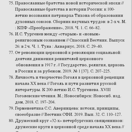
Православные братства новой исторической эпохи //
Православные братства в истории России: к 100-
летию воззвания патриарха Тихона об образовании
духовных союзов. Сборник научных трудов: в 2-х ч. М.
: КПФ «Преображение», 2018. Ч. 1. С. 66–82.
И.С. Тургенев между «старым» и «новым»
религиозным сознанием // Спасский Вестник. Выпуск
26: в 2 ч. Ч. 1. Тула : Аквариус, 2018. С. 29–40.
От революции церковной к революции социальной:
деятели движения ревнителей церковного
обновления в 1917 г. // Государство, религия, церковь
в России и за рубежом. 2019. № 1 [37]. С. 207–225.
Личность и творчество Гоголя в церковной рецепции
начала XX века // Гоголь и пути развития русской
литературы. К 200-летию И.С. Тургенева. XVIII
Гоголевские чтения. М.; Новосибирск: Новосиб. изд.
дом, 2018. С. 197–204.
Герменевтика С.С. Аверинцева: истоки, принципы,
своеобразие // Вестник СФИ. 2019. Вып. 32. С. 110–127.
Дружеский круг «32-х» петербургских священников:
дружеские круги в церковной среде начала XX века //