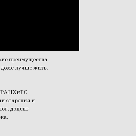
акие преимущества
 доме лучше жить,
ий РАНХиГС
и старения и
лог, доцент
ека.