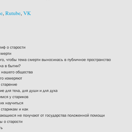
be
,
Rutube
,
VK
иф о старости
смерти
го, чтобы тема смерти выносилась в публичное пространство
ка в бытии?
 нашего общества
его измеряют
 старение
ие для тела, для души и для духа
мся у стариков
их научиться
старикам и как
ющихся не получают от государства положенной помощи
ы о старости
ть