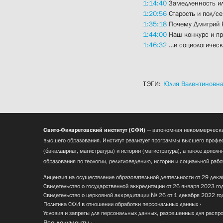
1:14:40
Замедленность ил
1:20:56
Старость и пол/се
1:35:18
Почему Дмитрий Р
1:44:00
Наш конкурс и пр
1:46:32
…и социологическ
ТЭГИ:
Юлия Валентиновн
Свято-Филаретовский институт (СФИ)
— автономная некоммерческа
высшего образования. Институт реализует программы высшего профес
(бакалавриат, магистратура) и истории (магистратура), а также допол
образования по теологии, религиоведению, истории и социальной рабо
Лицензия на осуществление образовательной деятельности от 29 дека
Свидетельство о государственной аккредитации от 26 января 2023 го
Свидетельство о церковной аккредитации № 26 от 1 декабря 2022 го
Политика СФИ в отношении обработки персональных данных
Условия и запреты для персональных данных, разрешенных для распр
Все документы