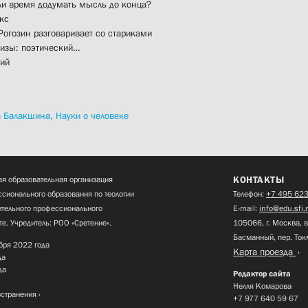
и время додумать мысль до конца?
кс
огозин разговаривает со стариками
изы: поэтический…
ий
а Балакшина,
Науки о человеке
КОНТАКТЫ
я образовательная организация
сионального образования по теологии
Телефон:
+7 495 623
нительного профессионального
E-mail:
info@edu.sfi.
те. Учредитель: РОО «Сретение».
105066, г. Москва, в
Басманный, пер. Ток
бря 2022 года
Карта проезда
да
да
Редактор сайта
Нелля Комарова
остранения
+7 977 640 59 67