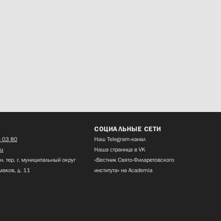
СОЦИАЛЬНЫЕ СЕТИ
 03 80
Наш Telegram-канал
ru
Наша страница в VK
н. тер. г. муниципальный округ
«Вестник Свято-Филаретовского
маков, д. 11
института» на Academia