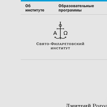
Об
Образовательные
институте
программы
Дмитрий Рогоз