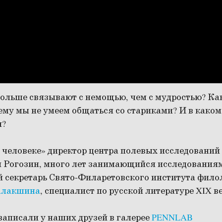
больше связывают с немощью, чем с мудростью? К
ему мы не умеем общаться со стариками? И в каком
я?
 о человеке» директор центра полевых исследован
 Рогозин, много лет занимающийся исследованиям
й секретарь Свято-Филаретовского института фило
алакшина
, специалист по русской литературе XIX в
записали у наших друзей в галерее
PENNLAB