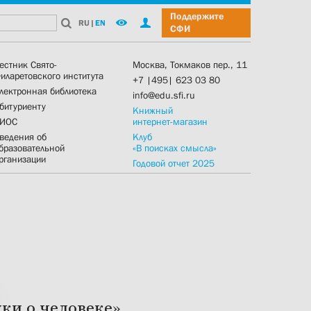
Поддержите
RU
|
EN
СФИ
естник Свято-
Москва, Токмаков пер., 11
иларетовского института
+7 |495| 623 03 80
лектронная библиотека
info@edu.sfi.ru
битуриенту
Книжный
ИОС
интернет-магазин
ведения об
Клуб
бразовательной
«В поисках смысла»
рганизации
Годовой отчет 2025
ки о человеке»