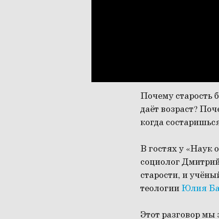
Почему старость 
даёт возраст? Поч
когда состаришьс
В гостях у «Наук
социолог Дмитрий
старости, и учёны
теологии
Юлия Б
Этот разговор мы 