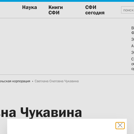
Наука
Книги
СФИ
СФИ
сегодня
В
Ф
Э
А
Э
С
о
о
ельская корпорация
Светлана Олеговна Чукавина
вна Чукавина