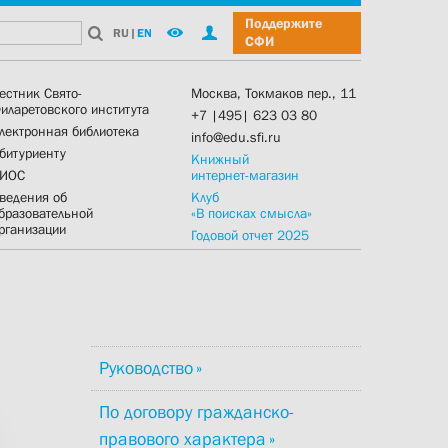
Поддержите
RU
|
EN
СФИ
естник Свято-
Москва, Токмаков пер., 11
иларетовского института
+7 |495| 623 03 80
лектронная библиотека
info@edu.sfi.ru
битуриенту
Книжный
ИОС
интернет-магазин
ведения об
Клуб
бразовательной
«В поисках смысла»
рганизации
Годовой отчет 2025
Руководство
По договору гражданско-
правового характера