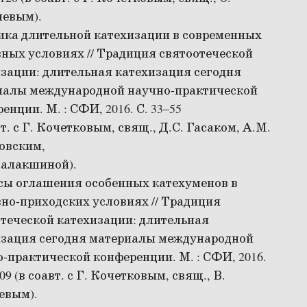
левым).
ика длительной катехизации в современных
ных условиях // Традиция святоотеческой
зации: длительная катехизация сегодня
иалы международной научно-практической
енции. М. : СФИ, 2016. С. 33–55
вт. с Г. Кочетковым, свящ., Д.С. Гасаком, А.М.
овским,
Балакшиной).
сы оглашения особенных катехуменов в
но-приходских условиях // Традиция
теческой катехизации: длительная
изация сегодня материалы международной
-практической конференции. М. : СФИ, 2016.
109 (в соавт. с Г. Кочетковым, свящ., В.
евым).