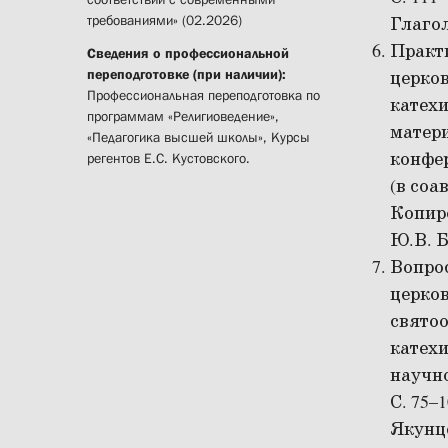
требованиями» (02.2026)
Глаго
Практ
Сведения о профессиональной
переподготовке (при наличии):
церков
Профессиональная переподготовка по
катехи
программам «Религиоведение»,
матер
«Педагогика высшей школы», Курсы
конфер
регентов Е.С. Кустовского.
(в соа
Копир
Ю.В. 
Вопро
церков
святоо
катех
научно
С. 75–
Якунц