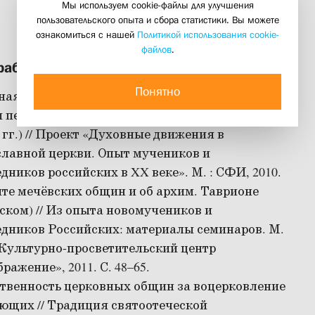
Мы используем cookie-файлы для улучшения
пользовательского опыта и сбора статистики. Вы можете
ознакомиться с нашей
Политикой использования cookie-
файлов
.
работы
Понятно
ая религиозность и духовные движения в
и первого послереволюционного десятилетия
е гг.) // Проект «Духовные движения в
лавной церкви. Опыт мучеников и
дников российских в XX веке». М. : СФИ, 2010.
те мечёвских общин и об архим. Таврионе
ском) // Из опыта новомучеников и
дников Российских: материалы семинаров. М.
Культурно-просветительский центр
ражение», 2011. С. 48–65.
твенность церковных общин за воцерковление
ющих // Традиция святоотеческой