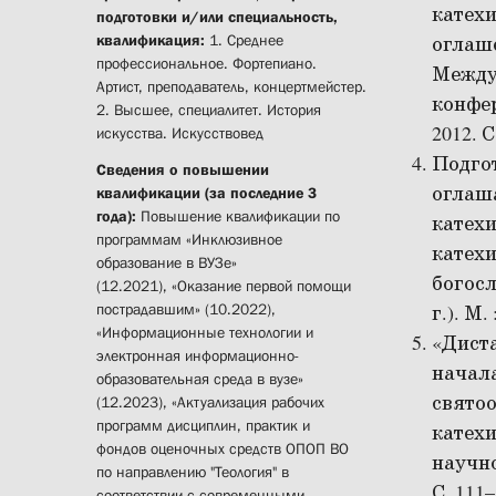
катехи
подготовки и/или специальность,
квалификация:
1. Среднее
оглаш
профессиональное. Фортепиано.
Между
Артист,
преподаватель,
концертмейстер.
конфер
2. Высшее, специалитет. История
2012. С
искусства. Искусствовед
Подгот
Сведения о повышении
оглаша
квалификации (за последние 3
года):
Повышение квалификации по
катех
программам «
Инклюзивное
катех
образование в ВУЗе»
богосл
(12.2021),
«Оказание первой помощи
пострадавшим» (10.2022),
г.). М.
«Информационные технологии и
«Дист
электронная информационно-
начала
образовательная среда в вузе»
святоо
(12.2023), «Актуализация рабочих
программ дисциплин, практик и
катех
фондов оценочных средств ОПОП ВО
научно
по направлению "Теология" в
С. 111
соответствии с современными