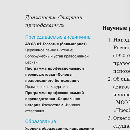
Должность:
Старший
преподаватель
Научные 
Преподаваемые дисциплины
Народн
48.03.01 Теология (бакалавриат):
Росси
Церковное пение и чтение;
(1920-
Богослужебный устав православной
церкви
правос
Программа профессиональной
испове
переподготовки «Основы
Об опы
православного богословия»:
(Батоз
Практическая литургика
Программа профессиональной
испове
переподготовки «Социальная
: МОО 
история Отечества»:
Итоговая
«Преоб
аттестация
Ответс
Образование
слуша
Уровень образования, направление