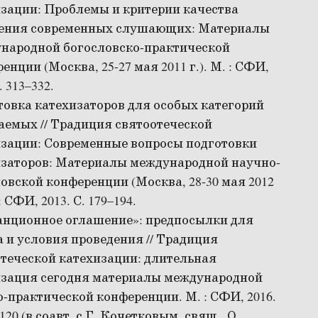
зации: Проблемы и критерии качества
ения современных слушающих: Материалы
народной богословско-практической
енции (Москва, 25-27 мая 2011 г.). М. : СФИ,
. 313–332.
овка катехизаторов для особых категорий
емых // Традиция святоотеческой
изации: Современные вопросы подготовки
изаторов: Материалы международной научно-
овской конференции (Москва, 28-30 мая 2012
 : СФИ, 2013. С. 179–194.
анционное оглашение»: предпосылки для
 и условия проведения // Традиция
теческой катехизации: длительная
изация сегодня материалы международной
-практической конференции. М. : СФИ, 2016.
–120 (в соавт. с Г. Кочетковым, свящ., О.