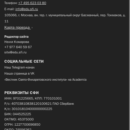
Телефон:
+7 495 623 03 80
E-mail:
info@edu.sfi.ru
105066, г. Москва, вн. тер. г. муниципальный округ Басманный, пер. Токмаков, д.
11
Карта проезда
Редактор сайта
Нелля Комарова
+7 977 640 59 67
site@edu.sfi.ru
СОЦИАЛЬНЫЕ СЕТИ
Наш Telegram-канал
Наша страница в VK
«Вестник Свято-Филаретовского института» на Academia
РЕКВИЗИТЫ СФИ
ИНН: 9701225665, КПП: 770101001
Р/с: 40703810838120100621 ПАО Сбербанк
К/с: 30101810400000000225
БИК: 044525225
ОКТМО: 45375000
ОГРН: 1227700696850
ОКПО: 74556262