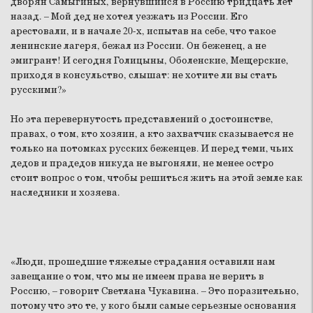
дворян Самыгиных, вернувшийся в Россию тридцать лет
назад. – Мой дед не хотел уезжать из России. Его
арестовали, и в начале 20-х, испытав на себе, что такое
ленинские лагеря, бежал из России. Он беженец, а не
эмигрант! И сегодня Голицыны, Оболенские, Мещерские,
приходя в консульство, слышат: не хотите ли вы стать
русскими?»
Но эта перевернутость представлений о достоинстве,
правах, о том, кто хозяин, а кто захватчик сказывается не
только на потомках русских беженцев. И перед теми, чьих
дедов и прадедов никуда не выгоняли, не менее остро
стоит вопрос о том, чтобы решиться жить на этой земле как
наследники и хозяева.
«Люди, прошедшие тяжелые страдания оставили нам
завещание о том, что мы не имеем права не верить в
Россию, – говорит Светлана Чукавина. – Это поразительно,
потому что это те, у кого были самые серьезные основания