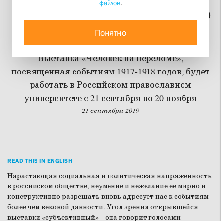
файлов
.
Главное о человеке в это
время – его убивали
Понятно
Выставка «Человек на переломе»,
посвященная событиям 1917-1918 годов, будет
работать в Российском православном
университете с 21 сентября по 20 ноября
21 сентября 2019
READ THIS IN ENGLISH
Нарастающая социальная и политическая напряженность
в российском обществе, неумение и нежелание ее мирно и
конструктивно разрешать вновь адресует нас к событиям
более чем вековой давности. Угол зрения открывшейся
выставки «субъективный» – она говорит голосами