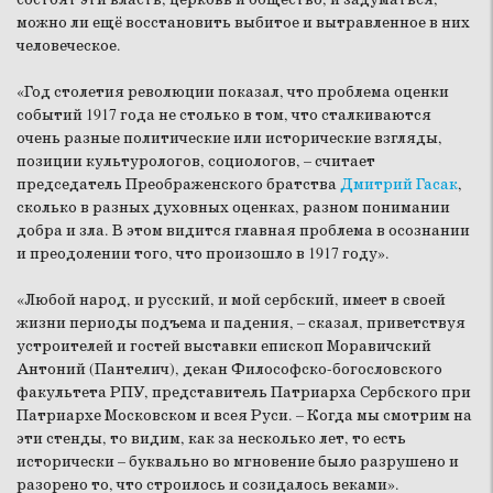
состоят эти власть, церковь и общество, и задуматься,
можно ли ещё восстановить выбитое и вытравленное в них
человеческое.
«Год столетия революции показал, что проблема оценки
событий 1917 года не столько в том, что сталкиваются
очень разные политические или исторические взгляды,
позиции культурологов, социологов, – считает
председатель Преображенского братства
Дмитрий Гасак
,
сколько в разных духовных оценках, разном понимании
добра и зла. В этом видится главная проблема в осознании
и преодолении того, что произошло в 1917 году».
«Любой народ, и русский, и мой сербский, имеет в своей
жизни периоды подъема и падения, – сказал, приветствуя
устроителей и гостей выставки епископ Моравичский
Антоний (Пантелич), декан Философско-богословского
факультета РПУ, представитель Патриарха Сербского при
Патриархе Московском и всея Руси. – Когда мы смотрим на
эти стенды, то видим, как за несколько лет, то есть
исторически – буквально во мгновение было разрушено и
разорено то, что строилось и созидалось веками».