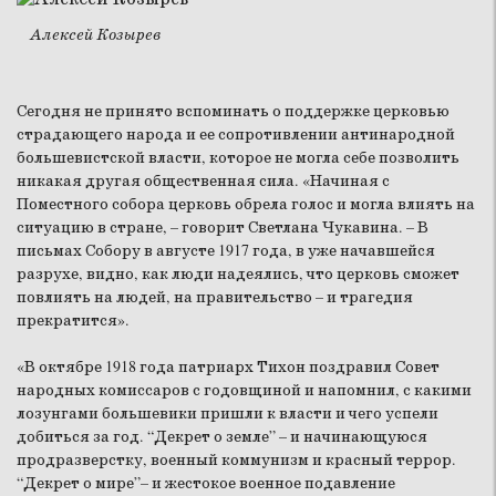
Алексей Козырев
Сегодня не принято вспоминать о поддержке церковью
страдающего народа и ее сопротивлении антинародной
большевистской власти, которое не могла себе позволить
никакая другая общественная сила. «Начиная с
Поместного собора церковь обрела голос и могла влиять на
ситуацию в стране, – говорит Светлана Чукавина. – В
письмах Собору в августе 1917 года, в уже начавшейся
разрухе, видно, как люди надеялись, что церковь сможет
повлиять на людей, на правительство – и трагедия
прекратится».
«В октябре 1918 года патриарх Тихон поздравил Совет
народных комиссаров с годовщиной и напомнил, с какими
лозунгами большевики пришли к власти и чего успели
добиться за год. “Декрет о земле” – и начинающуюся
продразверстку, военный коммунизм и красный террор.
“Декрет о мире”– и жестокое военное подавление