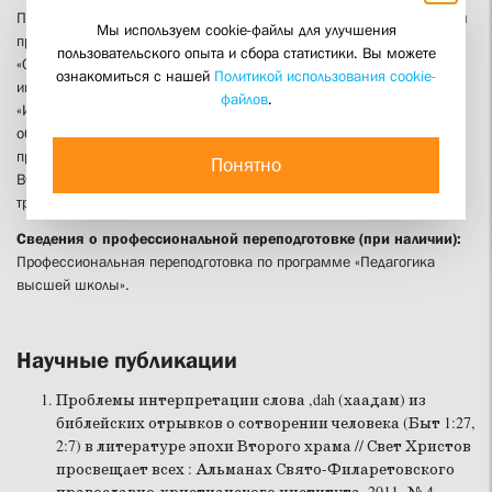
Повышение квалификации по дополнительным профессиональным
Мы используем cookie-файлы для улучшения
программам «Оказание первой помощи пострадавшим» (09.2022),
пользовательского опыта и сбора статистики. Вы можете
«Организация образовательного процесса для обучающихся
ознакомиться с нашей
Политикой использования cookie-
инвалидов и лиц с ОВЗ в соответствии с ФГОС ВО» (11.2022),
файлов
.
«Информационные технологии и электронная информационно-
образовательная среда в вузе» (11.2022), «Актуализация рабочих
программ дисциплин, практик и фондов оценочных средств ОПОП
Понятно
ВО по направлению "Теология" в соответствии с современными
требованиями» (02.2026)
Сведения о профессиональной переподготовке (при наличии):
Профессиональная переподготовка по программе «Педагогика
высшей школы».
Научные публикации
Проблемы интерпретации слова ,dah (хаадам) из
библейских отрывков о сотворении человека (Быт 1:27,
2:7) в литературе эпохи Второго храма // Свет Христов
просвещает всех : Альманах Свято-Филаретовского