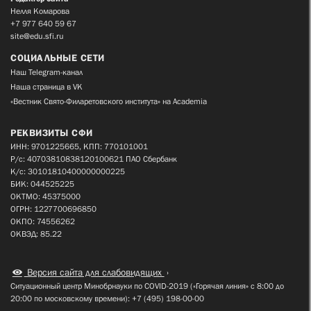
Нелля Комарова
+7 977 640 59 67
site@edu.sfi.ru
СОЦИАЛЬНЫЕ СЕТИ
Наш Telegram-канал
Наша страница в VK
«Вестник Свято-Филаретовского института» на Academia
РЕКВИЗИТЫ СФИ
ИНН: 9701225665, КПП: 770101001
Р/с: 40703810838120100621 ПАО Сбербанк
К/с: 30101810400000000225
БИК: 044525225
ОКТМО: 45375000
ОГРН: 1227700696850
ОКПО: 74556262
ОКВЭД: 85.22
Версия сайта для слабовидящих
Ситуационный центр Минобрнауки по COVID-2019 («Горячая линия» с 8:00 до
20:00 по московскому времени): +7 (495) 198-00-00