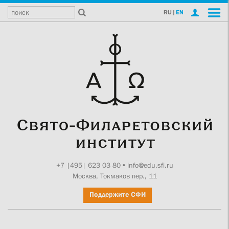
RU
|
EN
+7 |495| 623 03 80
•
info@edu.sfi.ru
Москва, Токмаков пер., 11
Поддержите СФИ