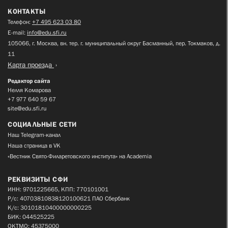
КОНТАКТЫ
Телефон:
+7 495 623 03 80
E-mail:
info@edu.sfi.ru
105066, г. Москва, вн. тер. г. муниципальный округ Басманный, пер. Токмаков, д.
11
Карта проезда
Редактор сайта
Нелля Комарова
+7 977 640 59 67
site@edu.sfi.ru
СОЦИАЛЬНЫЕ СЕТИ
Наш Telegram-канал
Наша страница в VK
«Вестник Свято-Филаретовского института» на Academia
РЕКВИЗИТЫ СФИ
ИНН: 9701225665, КПП: 770101001
Р/с: 40703810838120100621 ПАО Сбербанк
К/с: 30101810400000000225
БИК: 044525225
ОКТМО: 45375000