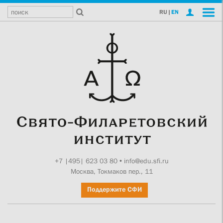
RU
|
EN
+7 |495| 623 03 80
•
info@edu.sfi.ru
Москва, Токмаков пер., 11
Поддержите СФИ