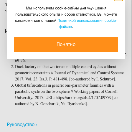
Профессиональная переподготовка по программе «Основы
Мы используем cookie-файлы для улучшения
православного богословия»
пользовательского опыта и сбора статистики. Вы можете
ознакомиться с нашей
Политикой использования cookie-
файлов
.
Научные публикации
Boundary-preserving mappings of a manifold with intermingling
Понятно
basins of components of the attractor, one of which is open //
Transactions of the Moscow Mathematical Society. 2014. Vol. 75. P.
69-76.
Duck factory on the two-torus: multiple canard cycles without
geometric constraints // Journal of Dynamical and Control Systems.
2017. Vol. 23, Iss.3. P. 481-498. [co-authored by I. Schurov].
Global bifurcations in generic one-parameter families with a
parabolic cycle on the two-sphere // Working papers of Cornell
University. 2017. URL: https://arxiv.org/ab.4/1707.09779 [co-
authored by N. Goncharuk, Yu. Ilyashenko].
Руководство