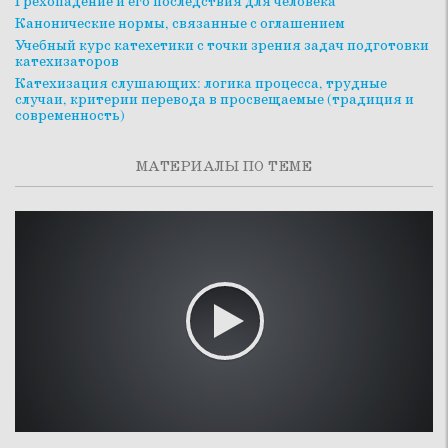
Грехопадение и его последствия для человека
Канонические нормы, связанные с оглашением
Учебный курс катехетики с точки зрения задач подготовки
катехизаторов
Катехизация слушающих: логика процесса, трудные
случаи, критерии перевода в просвещаемые (традиция и
современность)
МАТЕРИАЛЫ ПО ТЕМЕ