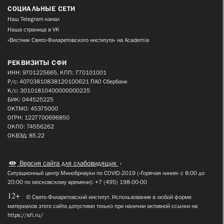
СОЦИАЛЬНЫЕ СЕТИ
Наш Telegram-канал
Наша страница в VK
«Вестник Свято-Филаретовского института» на Academia
РЕКВИЗИТЫ СФИ
ИНН: 9701225665, КПП: 770101001
Р/с: 40703810838120100621 ПАО Сбербанк
К/с: 30101810400000000225
БИК: 044525225
ОКТМО: 45375000
ОГРН: 1227700696850
ОКПО: 74556262
ОКВЭД: 85.22
Версия сайта для слабовидящих
Ситуационный центр Минобрнауки по COVID-2019 («Горячая линия» с 8:00 до
20:00 по московскому времени): +7 (495) 198-00-00
12+
© Свято-Филаретовский институт. Использование в любой форме
материалов этого сайта допустимо только при наличии активной ссылки на
https://sfi.ru/