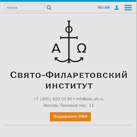
RU
|
EN
+7 |495| 623 03 80
•
info@edu.sfi.ru
Москва, Токмаков пер., 11
Поддержите СФИ