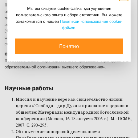
Повышение квалификации по программам «Инклюзивное
Мы используем cookie-файлы для улучшения
образование в ВУЗе» (03.2021), «Оказание первой помощи
пользовательского опыта и сбора статистики. Вы можете
пострадавшим» (11.2022), «Информационные технологии и
ознакомиться с нашей
Политикой использования cookie-
электронная информационно-образовательная среда в вузе»
файлов
.
(12.2023), «Актуализация рабочих программ дисциплин, практик и
фондов оценочных средств ОПОП ВО по направлению "Теология" в
соответствии с современными требованиями» (02.2026)
Понятно
Сведения о профессиональной переподготовке (при наличии):
Профессиональная переподготовка по программе «Преподаватель
образовательной организации высшего образования».
Научные работы
Миссия и научение вере как свидетельство жизни
церкви // Свобода – дар Духа и призвание в церкви и
обществе: Материалы международной богословской
конференции (Москва, 16-18 августа 2006 г.). М.: ПСМБ,
2007. С. 290–295.
Об опыте миссионерской деятельности