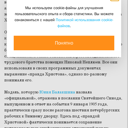
в Российской империи» в Санкт-Петербургской духовной
Мы используем cookie-файлы для улучшения
академии с докладом «Правда Христова в общественной
пользовательского опыта и сбора статистики. Вы можете
жизни: из опыта Православной Российской Церкви начала
ознакомиться с нашей
Политикой использования cookie-
ХХ века».
файлов
.
Обращаясь к событиям 1905 года, она проанализировала,
как реагировали на общественный и государственный
Понятно
кризис члены Святейшего Синода, деятели Христианского
братства борьбы, члены группы «32-х» петербургских
священников, а также основатель Крестовоздвиженского
трудового братства помещик Николай Неплюев. Все они
использовали в своих программных документах
выражение «правда Христова», однако по-разному
понимали его.
Модель, которую
Юлия Балакшина
назвала
«официальной», отражена в послании Святейшего Синода,
выпущенном в ответ на события 9 января 1905 года,
практически сразу после разгона шествия петербургских
рабочих к Зимнему дворцу. Здесь под «правдой
Христовой» фактически понимается сохранение