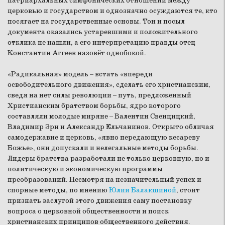
патриархальных симфонических отношений между
церковью и государством и однозначно осуждаются те, кто
посягает на государственные основы. Тон и посыл
документа оказались устаревшими и положительного
отклика не нашли, а его интерпретацию правды отец
Константин Аггеев назовёт однобокой.
«Радикальная» модель – встать «впереди
освободительного движения», сделать его христианским,
сведя на нет силы революции – путь, предложенный
Христианским братством борьбы, ядро которого
составляли молодые миряне – Валентин Свенцицкий,
Владимир Эрн и Александр Ельчанинов. Открыто обличая
самодержавие и церковь, «явно передающую кесареву
Божье», они допускали и нелегальные методы борьбы.
Лидеры братства разработали не только церковную, но и
политическую и экономическую программы
преобразований. Несмотря на незначительный успех и
спорные методы, по мнению
Юлии Балакшиной
, стоит
признать заслугой этого движения саму постановку
вопроса о церковной общественности и поиск
христианских принципов общественного действия.