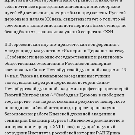
Христова в своей глубине и многогранности включает в
себя почти все приведённые значения, а многообразие
путей её достижения, которые были предложены Русской
церковью в начале XX века, свидетельствует о том, что её
состояние в конце синодального периода было отнюдь не
безнадёжным», – заключила учёный секретарь СФИ.
II Всероссийская научно-практическая конференция с
международным участием «Империя и Церковь» на тему
«Особенности церковно-государственных и религиозно-
общественных отношений в Российской империи»
состоялась в Санкт-Петербургской духовной академии 13-
14 мая. Также на пленарном заседании выступили
заведующий кафедрой церковной истории Санкт-
Петербургской духовной академии профессор протоиерей
Георгий Митрофанов («“Свободная Церковь в свободном
государстве” как парадоксальный результат имперского
периода российской истории»), проректор по научно-
богословской работе Киевской духовной академии и
семинарии Владимир Бурега («Киевское христианство в
имперском интерьере. XVIII век»), ведущий научный
сотрудник Института российской истории РАН Ирина