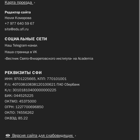
Карта проезда
Редактор сайта
Нелля Комарова
+7 977 640 59 67
site@edu.sfi.ru
СОЦИАЛЬНЫЕ СЕТИ
Наш Telegram-канал
Наша страница в VK
«Вестник Свято-Филаретовского института» на Academia
РЕКВИЗИТЫ СФИ
ИНН: 9701225665, КПП: 770101001
Р/с: 40703810838120100621 ПАО Сбербанк
К/с: 30101810400000000225
БИК: 044525225
ОКТМО: 45375000
ОГРН: 1227700696850
ОКПО: 74556262
ОКВЭД: 85.22
Версия сайта для слабовидящих