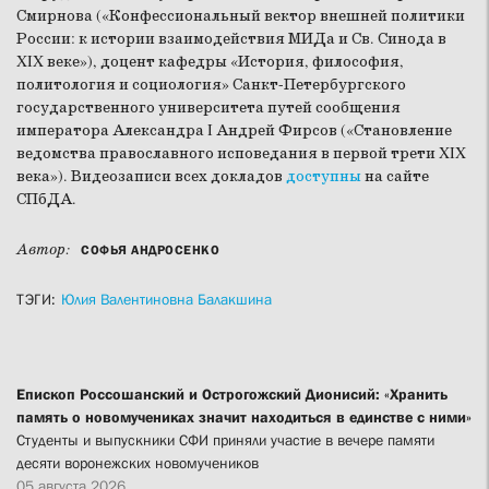
Смирнова («Конфессиональный вектор внешней политики
России: к истории взаимодействия МИДа и Св. Синода в
XIX веке»), доцент кафедры «История, философия,
политология и социология» Санкт-Петербургского
государственного университета путей сообщения
императора Александра I Андрей Фирсов («Становление
ведомства православного исповедания в первой трети XIX
века»). Видеозаписи всех докладов
доступны
на сайте
СПбДА.
Автор:
СОФЬЯ АНДРОСЕНКО
ТЭГИ:
Юлия Валентиновна Балакшина
Епископ Россошанский и Острогожский Дионисий: «Хранить
память о новомучениках значит находиться в единстве с ними»
Студенты и выпускники СФИ приняли участие в вечере памяти
десяти воронежских новомучеников
05 августа 2026