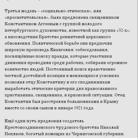
Третья модель – «социально-этическая», или
«просветительская», была предложена священником
Константином Аггеевым с группой молодого
петербургского духовенства, известной как группа «32-х»,
а впоследствии Братство ревнителей церковного
обновления. Политической борьбе они предпочли
широкую проповедь Евангелия: собеседования,
посвящённые поиску правды, которые участники
движения проводили среди рабочих, собирали огромное
количество людей. Постоянный поиск нравственно
честной достойной позиции в меняющихся условиях
позволил отцу Константину и его сподвижникам
выработать этические критерии для православного
христианина, священника, в кризисной ситуации. Отец
Константин был расстрелян большевиками в Крыму
вместе со своим сыном в январе 1921 года.
Ещё один путь предложил создатель
Крестовоздвиженского трудового братства Николай
Неплюев, богатый помещик из Черниговской губернии.