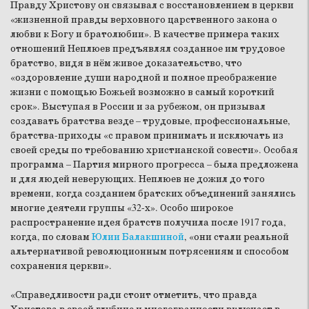
Правду Христову он связывал с восстановлением в церкви
«жизненной правды верховного царственного закона о
любви к Богу и братолюбии». В качестве примера таких
отношений Неплюев предъявлял созданное им трудовое
братство, видя в нём живое доказательство, что
«оздоровление души народной и полное преображение
жизни с помощью Божьей возможно в самый короткий
срок». Выступая в России и за рубежом, он призывал
создавать братства везде – трудовые, профессиональные,
братства-приходы «с правом принимать и исключать из
своей среды по требованию христианской совести». Особая
программа – Партия мирного прогресса – была предложена
и для людей неверующих. Неплюев не дожил до того
времени, когда созданием братских объединений занялись
многие деятели группы «32-х». Особо широкое
распространение идея братств получила после 1917 года,
когда, по словам
Юлии Балакшиной
, «они стали реальной
альтернативой революционным потрясениям и способом
сохранения церкви».
«Справедливости ради стоит отметить, что правда