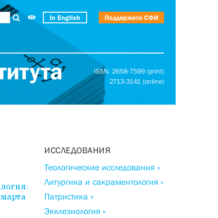
In English
Поддержите СФИ
титута
ISSN: 2658-7599 (print)
2713-3141 (online)
ИССЛЕДОВАНИЯ
Теологические исследования »
Литургика и сакраментология »
логия:
 марта
Патристика »
Экклезиология »