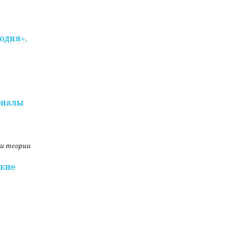
одня».
-
риалы
 и теории
ские