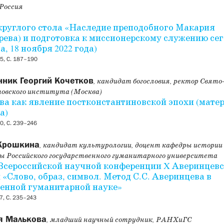
 Россия
круглого стола «Наследие преподобного Макария
рева) и подготовка к миссионерскому служению сег
а, 18 ноября 2022 года)
5, С. 187–190
ник Георгий Кочетков
, кандидат богословия, ректор Свято
овского института (Москва)
ва как явление постконстантиновской эпохи (мате
а)
0, С. 239–246
Крошкина
, кандидат культурологии, доцент кафедры истории
ы Российского государственного гуманитарного университета
Всероссийской научной конференции X Аверинцев
 «Слово, образ, символ. Метод С.С. Аверинцева в
енной гуманитарной науке»
, С. 235–243
я Малькова
, младший научный сотрудник, РАНХиГС