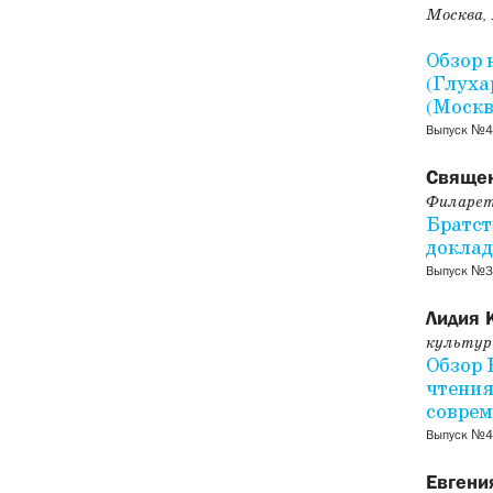
Москва,
Обзор 
(Глуха
(Москв
Выпуск №4
Священ
Филарет
Братст
доклад
Выпуск №3
Лидия 
культур
Обзор 
чтения
соврем
Выпуск №47
Евгени