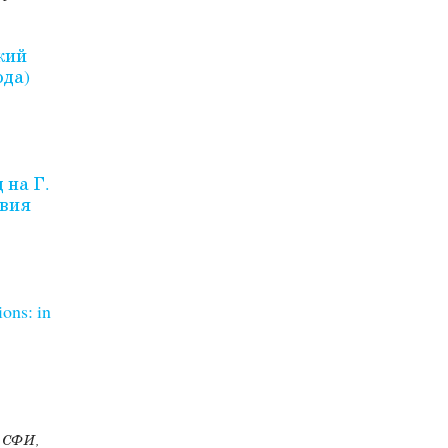
в
кий
ода)
 на Г.
овия
ns: in
а СФИ,