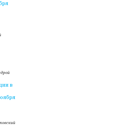
бря
й
едрой
ции в
ноября
товский