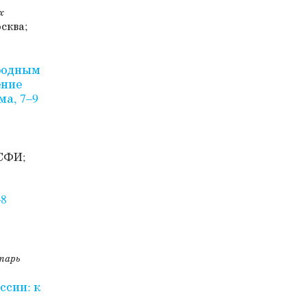
х
сква;
ародным
ение
ма, 7–9
 СФИ;
–8
етарь
ссии: к