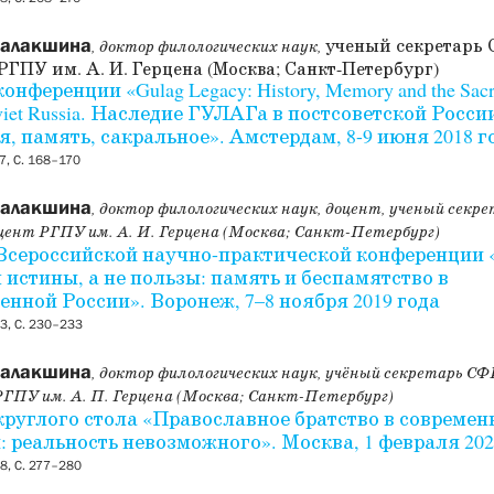
Балакшина
ученый секретарь
, доктор филологических наук,
РГПУ им. А. И. Герцена (Москва; Санкт-Петербург)
онференции «Gulag Legacy: History, Memory and the Sacr
viet Russia. Наследие ГУЛАГа в постсоветской Росси
я, память, сакральное». Амстердам,
8-9
июня
2018
г
, С. 168–170
Балакшина
, доктор филологических наук, доцент, ученый секр
цент РГПУ им. А. И. Герцена (Москва; Санкт-Петербург)
Всероссийской научно-практической конференции 
 истины, а не пользы: память и беспамятство в
енной России». Воронеж, 7–8 ноября 2019 года
3, С. 230–233
Балакшина
, доктор филологических наук, учёный секретарь СФ
ГПУ им. А. П. Герцена (Москва; Санкт-Петербург)
круглого стола «Православное братство в современ
: реальность невозможного». Москва, 1 февраля 202
8, С. 277–280