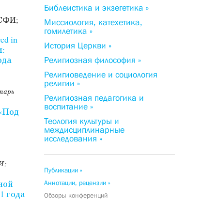
Библеистика и экзегетика »
 СФИ;
Миссиология, катехетика,
гомилетика »
ed in
История Церкви »
и:
ода
Религиозная философия »
Религиоведение и социология
религии »
етарь
Религиозная педагогика и
воспитание »
«Под
Теология культуры и
междисциплинарные
исследования »
И;
Публикации »
ной
Аннотации, рецензии »
1 года
Обзоры конференций