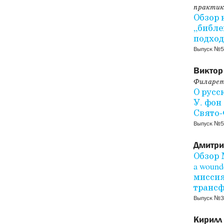
практик
Обзор 
„библе
подход
Выпуск №5
Виктор
Филарет
О русс
У. фон
Свято-
Выпуск №5
Дмитри
Обзор 
a wound
миссия
транс
Выпуск №3
Кирилл