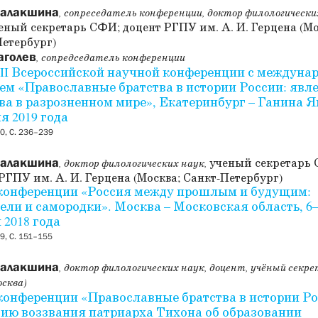
Балакшина
, сопреседатель конференции, доктор филологически
еный секретарь СФИ; доцент РГПУ им. А. И. Герцена (Мо
Петербург)
аголев
, сопредседатель конференции
III Всероссийской научной конференции с междун
ем «Православные братства в истории России: явл
ва в разрозненном мире», Екатеринбург – Ганина Я
я 2019 года
0, С. 236–239
Балакшина
ученый секретарь
, доктор филологических наук,
РГПУ им. А. И. Герцена (Москва; Санкт-Петербург)
конференции «Россия между прошлым и будущим:
ели и самородки». Москва – Московская область, 6
 2018 года
9, С. 151–155
Балакшина
, доктор филологических наук, доцент, учёный секр
сква)
конференции «Православные братства в истории Ро
тию воззвания патриарха Тихона об образовании