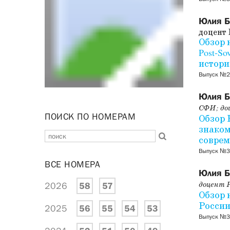
Юлия 
доцент 
Обзор к
Post-So
истори
Выпуск №27
Юлия 
СФИ; до
ПОИСК ПО НОМЕРАМ
Обзор 
знаком
соврем
Выпуск №3
ВСЕ НОМЕРА
Юлия 
доцент Р
2026
58
57
Обзор 
России
2025
56
55
54
53
Выпуск №3