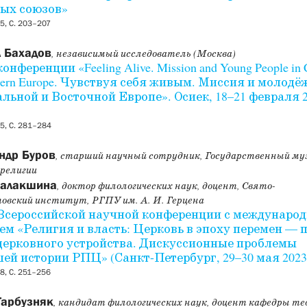
ых союзов»
5, С. 203–207
 Бахадов
, независимый исследователь (Москва)
онференции «Feeling Alive. Mission and Young People in C
stern Europe. Чувствуя себя живым. Миссия и молодё
льной и Восточной Европе». Осиек, 18–21 февраля 
5, С. 281–284
ндр Буров
, старший научный сотрудник, Государственный му
 религии
Балакшина
, доктор филологических наук, доцент, Свято-
овский институт, РГПУ им. А. И. Герцена
Всероссийской научной конференции с междунаро
ем «Религия и власть: Церковь в эпоху перемен — 
церковного устройства. Дискуссионные проблемы
ей истории РПЦ» (Санкт-Петербург, 29–30 мая 2023
8, С. 251–256
Гарбузняк
, кандидат филологических наук, доцент кафедры те