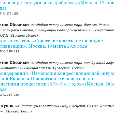
тивизация: актуальные проблемы» (Москва, 12 ноя
да)
, С. 175–185
нтин Обозный
, кандидат исторических наук, доцент, декан
ского факультета, заведующий кафедрой церковной и социально
 СФИ (Москва; Псков)
круглого стола «Советские крестьяне накануне
тивизации». Москва, 19 марта 2020 года
5, С. 285–292
нтин Обозный
, кандидат исторических наук, заведующий каф
о-исторических дисциплин СФИ (Москва; Псков)
конференции «Изменения конфессиональной ситуа
ной Европе и Прибалтике в связи с военно-
ческими процессами 1939–1941 годов» (Москва, 28 
да)
3, С. 234–240
нтуева
, кандидат филологических наук, доцент, Свято-Филаре
т, Москва, Россия