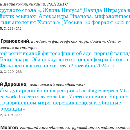
и медиакоммуникаций, РАНХиГС
круглого стола «„Жизнь Иисуса“ Давида Штрауса 
йских эскизах“ Александра Иванова: мифологичес
 или апология Христа?» (Москва, 20 февраля 2025 г
5, С. 233–242
 Грановский
, кандидат философских наук, доцент, Свято-
овский институт
кой религиозной философии и об аде: первый взгляд
 Бальтазара. Обзор круглого стола кафедры богосл
Филаретовского института (2 октября 2024 г.)
3, С. 220–233
й Дорошко
, независимый исследователь
Международной конференции «Locating European Missio
ed world in deep transformation. Место миссии в Европе:
 в израненном мире, переживающем глубинные
формации»
2, С. 197–200
 Мозгов
, старший преподаватель, руководитель издательств