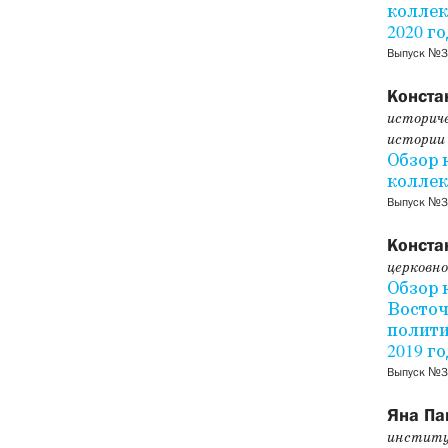
коллек
2020 го
Выпуск №37
Конста
историче
истории
Обзор 
коллек
Выпуск №3
Конста
церковн
Обзор 
Восточ
полити
2019 го
Выпуск №3
Яна Па
институ