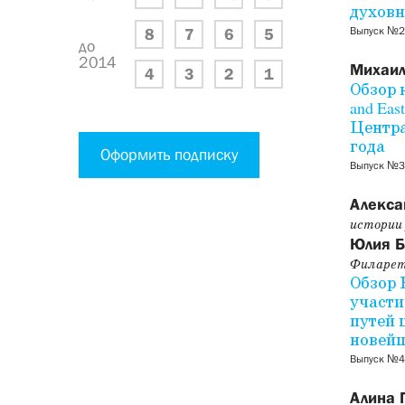
духовн
Выпуск №2
8
7
6
5
до
2014
Михаил
4
3
2
1
Обзор к
and Ea
Центра
года
Оформить подписку
Выпуск №3
Алекса
истории
Юлия 
Филарет
Обзор 
участи
путей 
новейш
Выпуск №4
Алина 