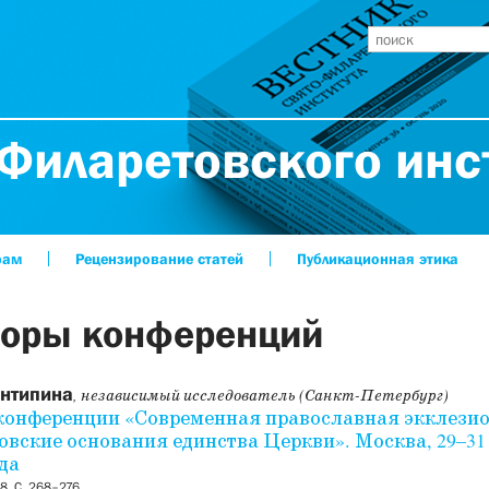
Филаретовского инс
рам
Рецензирование статей
Публикационная этика
оры конференций
нтипина
, независимый исследователь (Санкт-Петербург)
конференции «Современная православная экклезио
овские основания единства Церкви». Москва, 29–31
ода
, С. 268–276