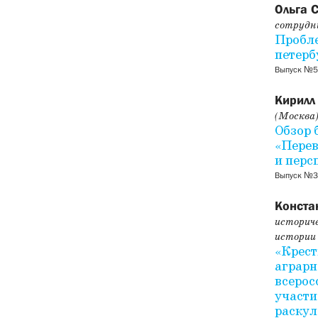
Ольга 
сотрудн
Пробле
петерб
Выпуск №5
Кирилл
(Москва
Обзор 
«Перев
и перс
Выпуск №34
Конста
историче
истории
«Крест
аграрн
всерос
участи
раскул