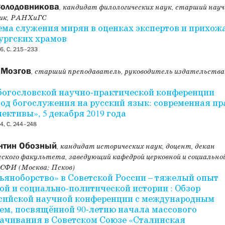
Солодовникова
, кандидат филологических наук, старший нау
ик, РАНХиГС
ма служения мирян в оценках экспертов и прихож
ургских храмов
6, С. 215–233
 Мозгов
, старший преподаватель, руководитель издательств
)
богословской научно-практической конференции
од богослужения на русский язык: современная пр
пективы», 5 декабря 2019 года
, С. 244–248
нтин Обозный
, кандидат исторических наук, доцент, декан
ского факультета, заведующий кафедрой церковной и социально
 СФИ (Москва; Псков)
ьяноборство» в Советской России – тяжелый опыт
ой и социально-политической истории : Обзор
сийской научной конференции с международным
ем, посвящённой 90-летию начала массового
ачивания в Советском Союзе «Сталинская