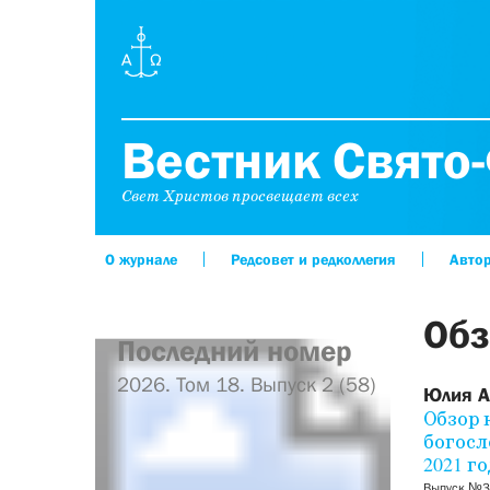
Вестник Свято-
Свет Христов просвещает всех
О журнале
Редсовет и редколлегия
Авто
Обз
Последний номер
2026. Том 18. Выпуск 2 (58)
Юлия А
Обзор 
богосл
2021 г
Выпуск №38