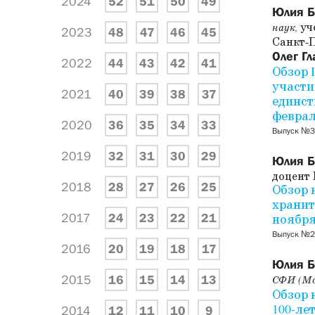
2024
52
51
50
49
Юлия 
уч
наук,
2023
48
47
46
45
Санкт-
Олег Гл
2022
44
43
42
41
Обзор 
участи
2021
40
39
38
37
единст
феврал
2020
36
35
34
33
Выпуск №3
2019
32
31
30
29
Юлия 
доцент 
2018
28
27
26
25
Обзор 
хранит
2017
24
23
22
21
ноября
Выпуск №2
2016
20
19
18
17
Юлия 
2015
16
15
14
13
СФИ (Мо
Обзор 
100-ле
2014
12
11
10
9