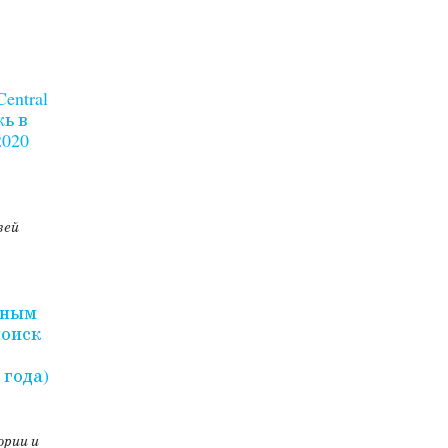
entral
жь в
2020
зей
дным
поиск
 года)
ории и