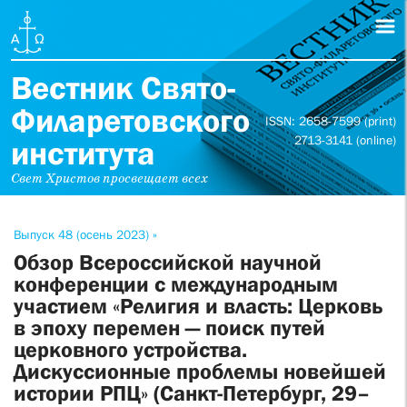
Вестник Свято-
Филаретовского
ISSN: 2658-7599 (print)
2713-3141 (online)
института
Свет Христов просвещает всех
Выпуск 48 (осень 2023) »
Обзор Всероссийской научной
конференции с международным
участием «Религия и власть: Церковь
в эпоху перемен — поиск путей
церковного устройства.
Дискуссионные проблемы новейшей
истории РПЦ» (Санкт-Петербург, 29–