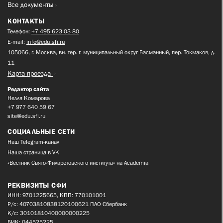
Все документы
КОНТАКТЫ
Телефон:
+7 495 623 03 80
E-mail:
info@edu.sfi.ru
105066, г. Москва, вн. тер. г. муниципальный округ Басманный, пер. Токмаков, д.
11
Карта проезда
Редактор сайта
Нелля Комарова
+7 977 640 59 67
site@edu.sfi.ru
СОЦИАЛЬНЫЕ СЕТИ
Наш Telegram-канал
Наша страница в VK
«Вестник Свято-Филаретовского института» на Academia
РЕКВИЗИТЫ СФИ
ИНН: 9701225665, КПП: 770101001
Р/с: 40703810838120100621 ПАО Сбербанк
К/с: 30101810400000000225
БИК: 044525225