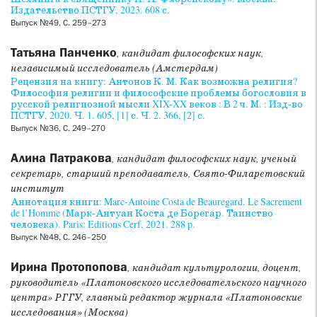
Издательство ПСТГУ, 2023. 608 с.
Выпуск №49, С. 259–273
Татьяна Панченко
, кандидат философских наук,
независимый исследователь (Амстердам)
Рецензия на книгу: Антонов К. М. Как возможна религия?
Философия религии и философские проблемы богословия в
русской религиозной мысли XIX-XX веков : В 2 ч. М. : Изд-во
ПСТГУ, 2020. Ч. 1. 605, [1] с. Ч. 2. 366, [2] с.
Выпуск №36, С. 249–270
Алина Патракова
, кандидат философских наук, ученый
секретарь, старший преподаватель, Свято-Филаретовский
институт
Аннотация книги: Marc-Antoine Costa de Beauregard. Le Sacrement
de l’Homme (Марк-Антуан Коста де Борегар. Таинство
человека). Paris: Editions Cerf, 2021. 288 p.
Выпуск №48, С. 246–250
Ирина Протопопова
, кандидат культурологии, доцент,
руководитель «Платоновского исследовательского научного
центра» РГГУ, главный редактор журнала «Платоновские
исследования» (Москва)