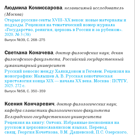
Людмила Комиссарова
, независимый исследователь
(Москва)
Старые русские секты XVIII–XX веков: новые материалы и
подходы. Рецензия на тематический номер журнала
«Государство, религия, церковь в России и за рубежом».
2020. № 3 (38)
Выпуск №39, С. 268–275
Светлана Коначева
, доктор философских наук, декан
философского факультета, Российский государственный
гуманитарный университет
Русский кеносис между Халкидоном и Гегелем. Рецензия на
монографию: Малышев А. В. Русская кенотическая
христология конца XIX — начала XX века. Москва : ПСТГУ,
2025. 272 с.
Выпуск №58, С. 350–359
Ксения Кончаревич
, доктор филологических наук,
кафедра славистики филологического факультета
Белградского государственного университета
Рецензия на книгу: Октоих. Избранные песнопения на
русском и церковнославянском языках. Перевод
свящ. Георгия Кочеткова, З.М. Дашевской, П.С. Озерского,