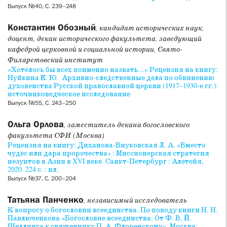
Выпуск №40, С. 239–248
Константин Обозный
, кандидат исторических наук,
доцент, декан исторического факультета, заведующий
кафедрой церковной и социальной истории, Свято-
Филаретовский институт
«Хотелось бы всех поименно назвать...» Рецензия на книгу:
Нуйкина Е. Ю. Архивно-следственные дела по обвинению
духовенства Русской православной церкви (1917–1930-е гг.):
источниковедческое исследование
Выпуск №55, С. 243–250
Ольга Орлова
, заместитель декана богословского
факультета СФИ (Москва)
Рецензия на книгу: Диханова-Внуковская Л. А. «Вместо
чудес или дара пророчества» : Миссионерская стратегия
иезуитов в Азии в XVI веке. Санкт-Петербург : Алетейя,
2020. 224 с. : ил.
Выпуск №37, С. 200–204
Татьяна Панченко
, независимый исследователь
К вопросу о богословии всеединства. По поводу книги Н. Н.
Павлюченкова «Богословие всеединства: От Ф. В. Й.
Шеллинга к священнику П. А. Флоренскому». Москва: