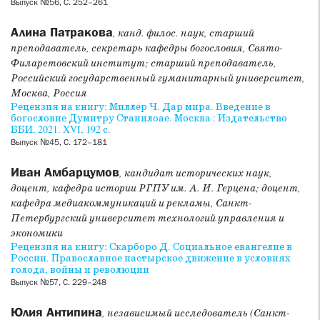
Выпуск №56, С. 252–261
Алина Патракова
, канд. филос. наук, старший
преподаватель, секретарь кафедры богословия, Свято-
Филаретовский институт; старший преподаватель,
Российский государственный гуманитарный университет,
Москва, Россия
Рецензия на книгу: Миллер Ч. Дар мира. Введение в
богословие Думитру Станилоае. Москва : Издательство
ББИ, 2021. XVI, 192 с.
Выпуск №45, С. 172–181
Иван Амбарцумов
, кандидат исторических наук,
доцент, кафедра истории РГПУ им. А. И. Герцена; доцент,
кафедра медиакоммуникаций и рекламы, Санкт-
Петербургский университет технологий управления и
экономики
Рецензия на книгу: Скарборо Д. Социальное евангелие в
России. Православное пастырское движение в условиях
голода, войны и революции
Выпуск №57, С. 229–248
Юлия Антипина
, независимый исследователь (Санкт-