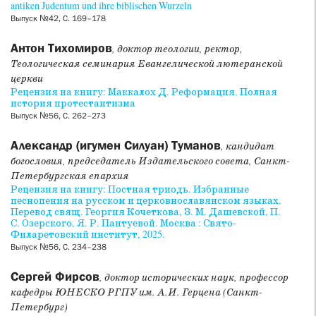
antiken Judentum und ihre biblischen Wurzeln
Выпуск №42, С. 169–178
Антон Тихомиров
, доктор теологии, ректор,
Теологическая семинария Евангелической лютеранской
церкви
Рецензия на книгу: Маккалох Д. Реформация. Полная
история протестантизма
Выпуск №56, С. 262–273
Александр (игумен Силуан) Туманов
, кандидат
богословия, председатель Издательского совета, Санкт-
Петербургская епархия
Рецензия на книгу: Постная триодь. Избранные
песнопения на русском и церковнославянском языках.
Перевод свящ. Георгия Кочеткова, З. М. Дашевской, П.
С. Озерского, Я. Р. Пантуевой. Москва : Свято-
Филаретовский институт, 2025.
Выпуск №56, С. 234–238
Сергей Фирсов
, доктор исторических наук, профессор
кафедры ЮНЕСКО РГПУ им. А.И. Герцена (Санкт-
Петербург)