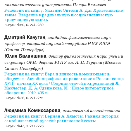
политехнического университета Петра Великого
Рецензия на книгу: Уильямс Энтони А. Дж. Христианские
левые. Введение в радикальную и социалистическую
христианскую мысль
Выпуск №50, С. 274–289
Дмитрий Калугин
, кандидат филологических наук,
профессор, старший научный сотрудник НИУ ВШЭ
(Санкт-Петербург)
Юлия Балакшина
, доктор филологических наук, ученый
секретарь СФИ; доцент РГПУ им. А. П. Герцена (Москва;
Санкт-Петербург)
Рецензия на книгу: Вера и личность в меняющемся
обществе : Автобиографика и православие в России конца
XVII – начала XX века / Сборник статей под редакцией Л.
Манчестер, Д. А. Сдвижкова. М. : Новое литературное
обозрение, 2019. 408 с.
Выпуск №36, С. 271–275
Людмила Комиссарова
, независимый исследователь
Рецензия на книгу: Берман А. Хлысты. Ранняя история
самой известной русской религиозной секты
Выпуск №47, С. 217–226