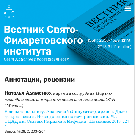
Вестник Свято-
Филаретовского
ISSN: 2658-7599 (print)
2713-3141 (online)
института
Свет Христов просвещает всех
Аннотации, рецензии
Наталья Адаменко
, научный сотрудник Научно-
методического центра по миссии и катехизации СФИ
(Москва)
Рецензия на книгу: Анастасий (Яннулатос), архиеп. Даже
до края земли : Исследования по истории миссии. М. :
ОЦАД им. Святых Кирилла и Мефодия : Познание, 2018. 224
с.
Выпуск №28, С. 203–207