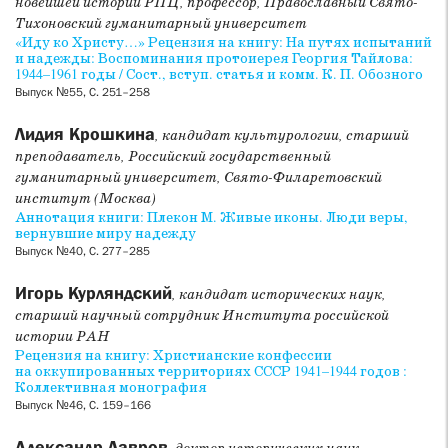
новейшей истории РПЦ, профессор, Православный Свято-
Тихоновский гуманитарный университет
«Иду ко Христу…» Рецензия на книгу: На путях испытаний
и надежды: Воспоминания протоиерея Георгия Тайлова:
1944–1961 годы / Сост., вступ. статья и комм. К. П. Обозного
Выпуск №55, С. 251–258
Лидия Крошкина
, кандидат культурологии, старший
преподаватель, Российский государственный
гуманитарный университет, Свято-Филаретовский
институт (Москва)
Аннотация книги: Плекон М. Живые иконы. Люди веры,
вернувшие миру надежду
Выпуск №40, С. 277–285
Игорь Курляндский
, кандидат исторических наук,
старший научный сотрудник Института российской
истории РАН
Рецензия на книгу: Христианские конфессии
на оккупированных территориях СССР 1941–1944 годов :
Коллективная монография
Выпуск №46, С. 159–166
Александр Лавров