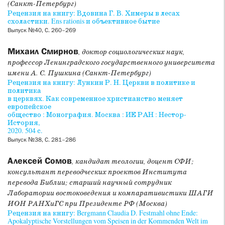
(Санкт-Петербург)
Рецензия на книгу: Вдовина Г. В. Химеры в лесах
схоластики. Ens rationis и объективное бытие
Выпуск №40, С. 260–269
Михаил Смирнов
, доктор социологических наук,
профессор Ленинградского государственного университета
имени А. С. Пушкина (Санкт-Петербург)
Рецензия на книгу: Лункин Р. Н. Церкви в политике и
политика
в церквях. Как современное христианство меняет
европейское
общество : Монография. Москва : ИЕ РАН : Нестор-
История,
2020. 504 с.
Выпуск №38, С. 281–286
Алексей Сомов
, кандидат теологии, доцент СФИ;
консультант переводческих проектов Института
перевода Библии; старший научный сотрудник
Лаборатории востоковедения и компаративистики ШАГИ
ИОН РАНХиГС при Президенте РФ (Москва)
Рецензия на книгу: Bergmann Claudia D. Festmahl ohne Ende:
Apokalyptische Vorstellungen vom Speisen in der Kommenden Welt im