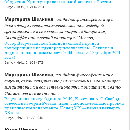
Обручение Христу: православные братства в России
Выпуск №32, С. 214–219
Маргарита Шилкина
, кандидат философских наук,
декан факультета религиоведения, зав. кафедрой
гуманитарных и естественнонаучных дисциплин,
СвятоФиларетовский институт (Москва)
Обзор Всероссийской (национальной) научной
конференции с международным участием «Религия и
медиа: “новая нормальность”» (Москва, 9–10 декабря 2021
года)
Выпуск №41, С. 169–173
Маргарита Шилкина
, кандидат философских наук,
доцент, декан факультета религиоведения, зав. кафедрой
гуманитарных и естественнонаучных дисциплин, Свято-
Филаре­товский институт
Рецензия на книгу: Одинцов М. И., Кочетова А. С. Свобода
совести в истории России: идеи, законодательные проекты,
практическое воплощение. Конец XIX — первая четверть
XX века
Выпуск №51, С. 233–249