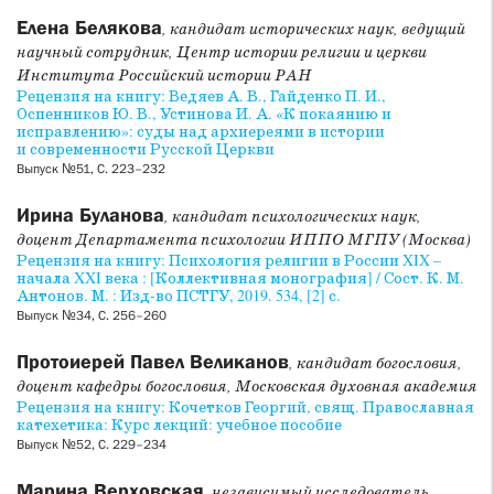
Елена Белякова
, кандидат исторических наук, ведущий
научный сотрудник, Центр истории религии и церкви
Института Российский истории РАН
Рецензия на книгу: Ведяев А. В., Гайденко П. И.,
Оспенников Ю. В., Устинова И. А. «К покаянию и
исправлению»: суды над архиереями в истории
и современности Русской Церкви
Выпуск №51, С. 223–232
Ирина Буланова
, кандидат психологических наук,
доцент Департамента психологии ИППО МГПУ (Москва)
Рецензия на книгу: Психология религии в России XIX –
начала XXI века : [Коллективная монография] / Сост. К. М.
Антонов. М. : Изд-во ПСТГУ, 2019. 534, [2] с.
Выпуск №34, С. 256–260
Протоиерей Павел Великанов
, кандидат богословия,
доцент кафедры богословия, Московская духовная академия
Рецензия на книгу: Кочетков Георгий, свящ. Православная
катехетика: Курс лекций: учебное пособие
Выпуск №52, С. 229–234
Марина Верховская
, независимый исследователь