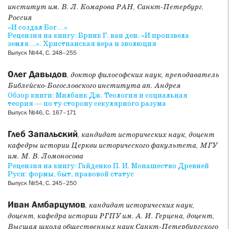
институт им. В. Л. Комарова РАН, Санкт-Петербург,
Россия
«И создал Бог…»
Рецензия на книгу: Бринк Г. ван ден. «И произвела
земля…». Христианская вера и эволюция
Выпуск №44, С. 248–255
Олег Давыдов
, доктор философских наук, преподаватель
Библейско-Богословского института ап. Андрея
Обзор книги: Милбанк Дж. Теология и социальная
теория — по ту сторону секулярного разума
Выпуск №46, С. 167–171
Глеб Запальский
, кандидат исторических наук, доцент
кафедры истории Церкви исторического факультета, МГУ
им. М. В. Ломоносова
Рецензия на книгу: Гайденко П. И. Монашество Древней
Руси: формы, быт, правовой статус
Выпуск №54, С. 245–250
Иван Амбарцумов
, кандидат исторических наук,
доцент, кафедра истории РГПУ им. А. И. Герцена, доцент,
Высшая школа общественных наук Санкт-Петербургского