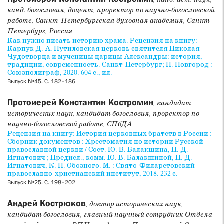
, канд. ист. наук,
канд. богословия, доцент, проректор по научно-богословской
работе, Санкт-Петер­бургская духовная академия, Санкт-
Петербург, Россия
Как нужно писать историю храма. Рецензия на книгу:
Карпук Д. А. Путиловская церковь святителя Николая
Чудотворца и мученицы царицы Александры: история,
традиции, современность. Санкт‑Петербург; Н. Новгород :
Союзполиграф, 2020. 604 с., ил.
Выпуск №45, С. 182–186
Протоиерей Константин Костромин
, кандидат
исторических наук, кандидат богословия, проректор по
научно-богословской работе, СПбДА
Рецензия на книгу: История церковных братств в России :
Сборник документов : Хрестоматия по истории Русской
православной церкви / Сост. Ю. В. Балакшина, Н. Д.
Игнатович ; Предисл., комм. Ю. В. Балакшиной, Н. Д.
Игнатович, К. П. Обозного. М. : Свято-Филаретовский
православно-христианский институт, 2018. 232 с.
Выпуск №25, С. 198–202
Андрей Кострюков
, доктор исторических наук,
кандидат богословия, главный научный сотрудник Отдела