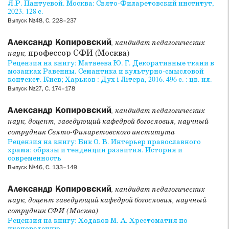
Я.Р. Пантуевой. Москва: Свято-Филаретовский институт,
2023. 128 с.
Выпуск №48, С. 228–237
Александр Копировский
, кандидат педагогических
профессор СФИ (Москва)
наук,
Рецензия на книгу: Матвеева Ю. Г. Декоративные ткани в
мозаиках Равенны. Семантика и культурно-смысловой
контекст. Киев; Харьков : Дух і Літера,
2016
.
496
с. : цв. ил.
Выпуск №27, С. 174–178
Александр Копировский
, кандидат педагогических
наук, доцент, заведующий кафедрой богословия, научный
сотрудник Свято-Филаретовского института
Рецензия на книгу: Бик О. В. Интерьер православного
храма: образы и тенденции развития. История и
современность
Выпуск №46, С. 133–149
Александр Копировский
, кандидат педагогических
наук, доцент заведующий кафедрой богословия, научный
сотрудник СФИ (Москва)
Рецензия на книгу: Ходаков М. А. Хрестоматия по