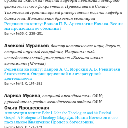
духовная академия; доцент кафедры педагогики историко-
филологического факультета, Православный Свято-
Тихоновский гуманитарный университет; доцент кафедры
богословия, Коломенская духовная семинария
Рецензия на книгу: Волков П. В. Археология Начала. Все ли
мы произошли от обезьяны?
Выпуск №56, С. 239–251
Алексей Муравьев
, доктор исторических наук, доцент,
старший научный сотрудник, Национальный
исследовательский университет «Высшая школа
экономики» (Москва)
Рецензия на книгу: Лавров А. С., Морохин А. В. Ревнители
благочестия. Очерки церковной и литературной
деятельности
Выпуск №41, С. 174–181
Лариса Мусина
, старший преподаватель СФИ;
руководитель учебно-методического отдела СФИ
Ольга Ярошевская
Аннотация книги: Behr J. John the Theologian and his Paschal
Gospel: A Prologue to Theology (Бэр Дж. Иоанн Богослов и его
пасхальное Евангелие: Пролог к богословию)
Выпуск №27, С. 171–173