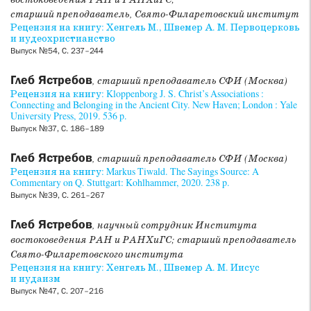
востоковедения РАН и РАНХиГС;
старший преподаватель, Свято-Филаретовский институт
Рецензия на книгу: Хенгель М., Швемер А. М. Первоцерковь
и иудеохристианство
Выпуск №54, С. 237–244
Глеб Ястребов
, старший преподаватель СФИ (Москва)
Рецензия на книгу: Kloppenborg J. S. Christ’s Associations :
Connecting and Belonging in the Ancient City. New Haven; London : Yale
University Press, 2019. 536 p.
Выпуск №37, С. 186–189
Глеб Ястребов
, старший преподаватель СФИ (Москва)
Рецензия на книгу: Markus Tiwald. The Sayings Source: A
Commentary on Q. Stuttgart: Kohlhammer, 2020. 238 p.
Выпуск №39, С. 261–267
Глеб Ястребов
, научный сотрудник Института
востоковедения РАН и РАНХиГС; старший преподаватель
Свято-Филаретовского института
Рецензия на книгу: Хенгель М., Швемер А. М. Иисус
и иудаизм
Выпуск №47, С. 207–216