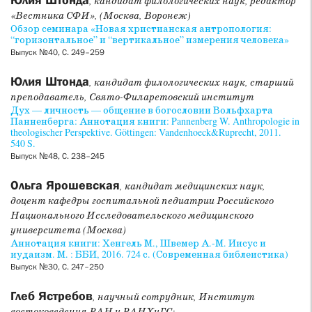
Юлия Штонда
, кандидат филологических наук, редактор
«Вестника СФИ», (Москва, Воронеж)
Обзор семинара «Новая христианская антропология:
“горизонтальное” и “вертикальное” измерения человека»
Выпуск №40, С. 249–259
Юлия Штонда
, кандидат филологических наук, старший
преподаватель, Свято-Филаретовский институт
Дух — личность — общение в богословии Вольфхарта
Панненберга: Аннотация книги: Pannenberg W. Anthropologie in
theologischer Perspektive. Göttingen: Vandenhoeck&Ruprecht, 2011.
540 S.
Выпуск №48, С. 238–245
Ольга Ярошевская
, кандидат медицинских наук,
доцент кафедры госпитальной педиатрии Российского
Национального Исследовательского медицинского
университета (Москва)
Аннотация книги: Хенгель М., Швемер А.-М. Иисус и
иудаизм. М. : ББИ, 2016. 724 с. (Современная библеистика)
Выпуск №30, С. 247–250
Глеб Ястребов
, научный сотрудник, Институт