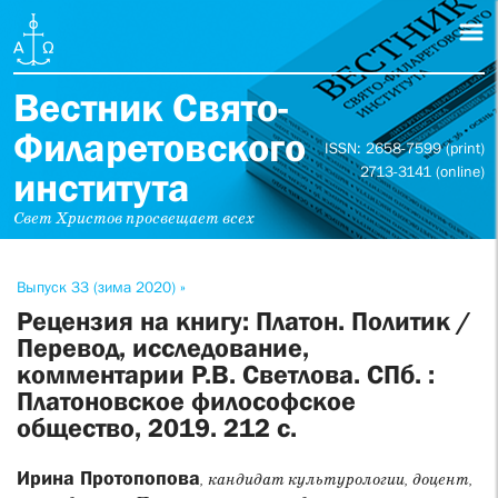
Вестник Свято-
Филаретовского
ISSN: 2658-7599 (print)
2713-3141 (online)
института
Свет Христов просвещает всех
Выпуск 33 (зима 2020) »
Рецензия на книгу: Платон. Политик /
Перевод, исследование,
комментарии Р.В. Светлова. СПб. :
Платоновское философское
общество, 2019. 212 с.
Ирина Протопопова
, кандидат культурологии, доцент,