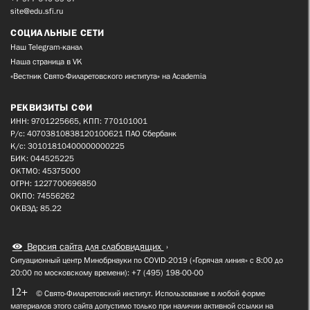
site@edu.sfi.ru
СОЦИАЛЬНЫЕ СЕТИ
Наш Telegram-канал
Наша страница в VK
«Вестник Свято-Филаретовского института» на Academia
РЕКВИЗИТЫ СФИ
ИНН: 9701225665, КПП: 770101001
Р/с: 40703810838120100621 ПАО Сбербанк
К/с: 30101810400000000225
БИК: 044525225
ОКТМО: 45375000
ОГРН: 1227700696850
ОКПО: 74556262
ОКВЭД: 85.22
Версия сайта для слабовидящих
Ситуационный центр Минобрнауки по COVID-2019 («Горячая линия» с 8:00 до
20:00 по московскому времени): +7 (495) 198-00-00
12+
© Свято-Филаретовский институт. Использование в любой форме
материалов этого сайта допустимо только при наличии активной ссылки на