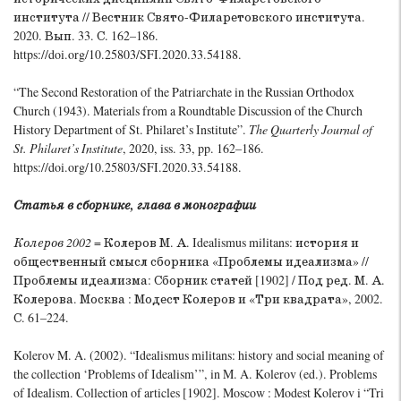
института // Вестник Свято-Филаретовского института.
2020. Вып. 33. С. 162–186.
https://doi.org/10.25803/SFI.2020.33.54188.
“The Second Restoration of the Patriarchate in the Russian Orthodox
Church (1943). Materials from a Roundtable Discussion of the Church
History Department of St. Philaret’s Institute”.
The Quarterly Journal of
St. Philaret’s Institute
, 2020, iss. 33, pp. 162–186.
https://doi.org/10.25803/SFI.2020.33.54188.
Статья в сборнике, глава в монографии
Колеров 2002
= Колеров М. А. Idealismus militans: история и
общественный смысл сборника «Проблемы идеализма» //
Проблемы идеализма: Сборник статей [1902] / Под ред. М. А.
Колерова. Москва : Модест Колеров и «Три квадрата», 2002.
С. 61–224.
Kolerov M. A. (2002). “Idealismus militans: history and social meaning of
the collection ‘Problems of Idealism’”, in M. A. Kolerov (ed.). Problems
of Idealism. Collection of articles [1902]. Moscow : Modest Kolerov i “Tri