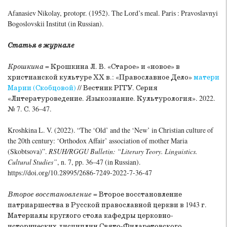
Afanasiev Nikolay, рrotopr. (1952). The Lord’s meal. Paris : Pravoslavnyi
Bogoslovskii Institut (in Russian).
Статья в журнале
Крошкина
= Крошкина Л. В. «Старое» и «новое» в
христианской культуре ХХ в.: «Православное Дело»
матери
Марии (Скобцовой)
// Вестник РГГУ. Серия
«Литературоведение. Языкознание. Культурология». 2022.
№ 7. С. 36–47.
Kroshkina L. V. (2022). “The ‘Old’ and the ‘New’ in Christian culture of
the 20th century: ‘Orthodox Affair’ association of mother Maria
(Skobtsova)”.
RSUH/RGGU Bulletin: “Literary Teory. Linguistics.
Cultural Studies”
, n. 7, pp. 36–47 (in Russian).
https://doi.org/10.28995/2686-7249-2022-7-36-47
Второе восстановление
= Второе восстановление
патриаршества в Русской православной церкви в 1943 г.
Материалы круглого стола кафедры церковно-
исторических дисциплин Свято-Филаретовского