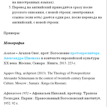
на иностранных языках).
Перевод на английский приводится сразу после
русского описания, с новой строки; электронная
ссылка (если есть) дается один раз, после перевода на
английский, с новой строки:
Примеры:
Монография
Агапов
= Агапов Олег, прот. Богословие
протопресвитера
Александра Шмемана
в контексте европейской культуры
ХХ века. Москва; Самара : Книга, 2013. 223 с.
Agapov Oleg, archpriest (2013). The Theology of Protopresbyter
Alexander Schmemann in the context of twentieth-century European
Culture. Moscow ; Samara : Kniga (in Russian).
Афанасьев 1952
= Афанасьев Николай, протопр. Трапеза
Господня. Париж : Православный Богословский институт,
1952. 92 с.