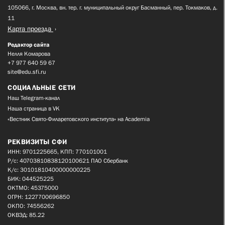
105066, г. Москва, вн. тер. г. муниципальный округ Басманный, пер. Токмаков, д.
11
Карта проезда
Редактор сайта
Нелля Комарова
+7 977 640 59 67
site@edu.sfi.ru
СОЦИАЛЬНЫЕ СЕТИ
Наш Telegram-канал
Наша страница в VK
«Вестник Свято-Филаретовского института» на Academia
РЕКВИЗИТЫ СФИ
ИНН: 9701225665, КПП: 770101001
Р/с: 40703810838120100621 ПАО Сбербанк
К/с: 30101810400000000225
БИК: 044525225
ОКТМО: 45375000
ОГРН: 1227700696850
ОКПО: 74556262
ОКВЭД: 85.22