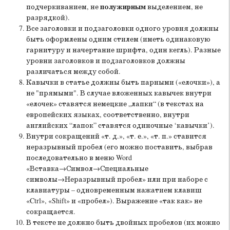
подчеркиванием, не
полужирным
выделением, не
разрядкой).
Все заголовки и подзаголовки одного уровня должны
быть оформлены одним стилем (иметь одинаковую
гарнитуру и начертание шрифта, один кегль). Разные
уровни заголовков и подзаголовков должны
различаться между собой.
Кавычки в статье должны быть парными («елочки»), а
не "прямыми". В случае вложенных кавычек внутри
«елочек» ставятся немецкие „лапки“ (в текстах на
европейских языках, соответственно, внутри
английских “лапок” ставятся одиночные ‘кавычки’).
Внутри сокращений «т. д.», «т. е.», «т. п.» ставится
неразрывный пробел (его можно поставить, выбрав
последовательно в меню Word
«Вставка→Символ→Специальные
символы→Неразрывный пробел» или при наборе с
клавиатуры – одновременным нажатием клавиш
«Ctrl», «Shift» и «пробел»). Выражение «так как» не
сокращается.
В тексте не должно быть двойных пробелов (их можно