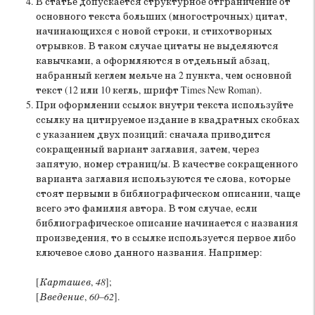
В статье допускается структурное отграничение от
основного текста больших (многострочных) цитат,
начинающихся с новой строки, и стихотворных
отрывков. В таком случае цитаты не выделяются
кавычками, а оформляются в отдельный абзац,
набранный кеглем мельче на 2 пункта, чем основной
текст (12 или 10 кегль, шрифт Times New Roman).
При оформлении ссылок внутри текста используйте
ссылку на цитируемое издание в квадратных скобках
с указанием двух позиций: сначала приводится
сокращенный вариант заглавия, затем, через
запятую, номер страниц/ы. В качестве сокращенного
варианта заглавия используются те слова, которые
стоят первыми в библиографическом описании, чаще
всего это фамилия автора. В том случае, если
библиографическое описание начинается с названия
произведения, то в ссылке используется первое либо
ключевое слово данного названия. Например:
[
Карташев
,
48
];
[
Введение
,
60–62
].