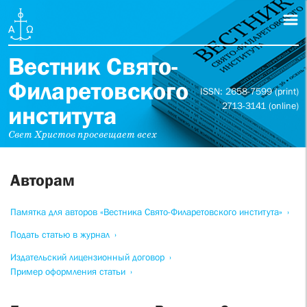
Вестник Свято-
Филаретовского
ISSN: 2658-7599 (print)
2713-3141 (online)
института
Свет Христов просвещает всех
Авторам
Памятка для авторов «Вестника Свято-Филаретовского института»
Подать статью в журнал
Издательский лицензионный договор
Пример оформления статьи