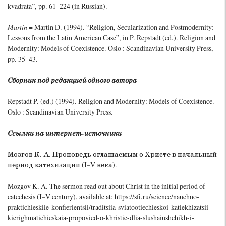
kvadrata”, pp. 61–224 (in Russian).
Martin
= Martin D. (1994). “Religion, Secularization and Postmodernity:
Lessons from the Latin American Case”, in P. Repstadt (ed.). Religion and
Modernity: Models of Coexistence. Oslo : Scandinavian University Press,
pp. 35–43.
Сборник под редакцией одного автора
Repstadt P. (ed.) (1994). Religion and Modernity: Models of Coexistence.
Oslo : Scandinavian University Press.
Ссылки на интернет-источники
Мозгов К. А. Проповедь оглашаемым о Христе в начальный
период катехизации (I–V века).
Mozgov K. A. The sermon read out about Christ in the initial period of
catechesis (I–V century), available at: https://sfi.ru/science/nauchno-
praktichieskiie-konfierientsii/traditsiia-sviatootiechieskoi-katiekhizatsii-
kierighmatichieskaia-propovied-o-khristie-dlia-slushaiushchikh-i-