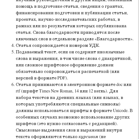
научным руководителям и другим лицам, оказавшим
помощь в подготовке статьи, сведения о грантах,
финансировании подготовки и публикации статьи,
проектах, научно-исследовательских работах, в
рамках или по результатам которых опубликована
статья. Слова благодарности приводятся после
ключевых слов в отдельном разделе «Благодарности».
Статья сопровождается номером УДК.
Подаваемый текст, если он содержит иноязычные
слова и выражения, в том числе слова с диакритикой,
или сложное шрифтовое оформление должен
обязательно сопровождаться распечаткой (или
версией в формате PDF).
Статьи принимаются в электронном формате doc или
rtf (шрифт Times New Roman, 14 или 12 кегль). Для
набора текстов на древних языках (или языках, в
которых употребляются специальные символы)
должны использоваться шрифты в формате Unicode. В
особенных случаях возможно использование других
шрифтов (это нужно согласовать с редакцией).
Смысловые выделения слов и выражений внутри
текста оформляются только
курсивом
(не