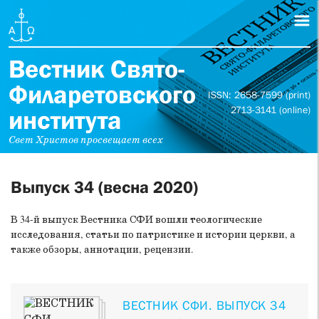
Вестник Свято-
Филаретовского
ISSN: 2658-7599 (print)
2713-3141 (online)
института
Свет Христов просвещает всех
Выпуск 34 (весна 2020)
В 34-й выпуск Вестника СФИ вошли теологические
исследования, статьи по патристике и истории церкви, а
также обзоры, аннотации, рецензии.
ВЕСТНИК СФИ. ВЫПУСК 34