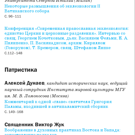
Черняева
Университета Северной Италии (Милан)
посвящена анализу церковного и исторического
Некоторые размышления об экклезиологии II
значения уникального феномена XX века – Зарубежной
Ватиканского собора
России, которую важно не путать с Русским зарубежьем.
С. 96–111
Раздел
Обзоры, аннотации, рецензии
включает обзоры
Конференция «Современная православная экклезиология:
богословских конференций «Перевод богослужения на
единство Церкви и церковные разделения». Интервью со
свящ. Георгием Кочетковым, дьяк. Василием Фельми, Е. А.
русский язык: современная практика и перспективы» и «I
Пилипенко, П. Василиадисом, архим. Кириллом
Неплюевские чтения. Наследие Н.Н. Неплюева и дело
(Говоруном), Т. Бремером, свящ. Штефаном Липке
духовного возрождения России», а также рецензию на
С.112–148
коллективную монографию «Психология религии в России
XIX – начала XXI века» (М. : Изд-во ПСТГУ, 2019).
Патристика
Алексей Дунаев
, кандидат исторических наук, ведущий
научный сотрудник Института мировой культуры МГУ
им. М. В. Ломоносова (Москва)
Комментарий к одной «главе» святителя Григория
Паламы, входившей в антипаламитский сборник
С. 149–168
Священник Виктор Жук
Воображение в духовных практиках Востока и Запада: