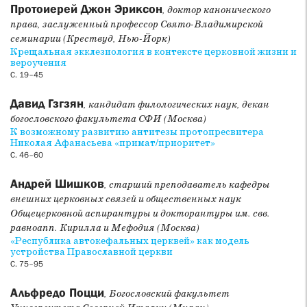
богословами, предваряющими конференцию 2020 года
Протоиерей Джон Эриксон
, доктор канонического
«Единство Церкви и церковные разделения».
права, заслуженный профессор Свято-Владимирской
семинарии (Крествуд, Нью-Йорк)
Раздел
Патристика
представлен двумя материалами. В
Крещальная экклезиология в контексте церковной жизни и
вероучения
статье Алексея Дунаева проводится сравнительный
С. 19–45
анализ цитаты святителя Григория Паламы по его
собственным рукописям и в редакции антипаламитского
Давид Гзгзян
, кандидат филологических наук, декан
сборника, что приводит автора к выводу о необходимости
богословского факультета СФИ (Москва)
осторожного использования сочинений Паламы в качестве
К возможному развитию антитезы протопресвитера
первоисточника при реконструкции истории паламитских
Николая Афанасьева «примат/приоритет»
споров и паламитского богословия. В статье священника
С. 46–60
Виктора Жука сравниваются подходы православных и
католических отцов к использованию воображения в
Андрей Шишков
, старший преподаватель кафедры
молитве.
внешних церковных связей и общественных наук
Общецерковной аспирантуры и докторантуры им. свв.
Раздел
История Церкви
начинается статьёй Юлии
равноапп. Кирилла и Мефодия (Москва)
Бирюковой, в которой рассматриваются взгляды и
«Республика автокефальных церквей» как модель
деятельность священника Владимира Востокова, лидера
устройства Православной церкви
организованного им Братства Животворящего Креста, а
С. 75–95
также причины трансформации братства в правую
Альфредо Поцци
националистическую партию. Статья
, Богословский факультет
Владимира