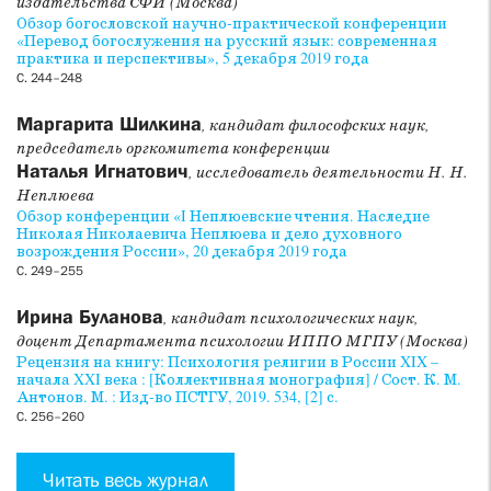
издательства СФИ (Москва)
Обзор богословской научно-практической конференции
«Перевод богослужения на русский язык: современная
практика и перспективы», 5 декабря 2019 года
С. 244–248
Маргарита Шилкина
, кандидат философских наук,
председатель оргкомитета конференции
Наталья Игнатович
, исследователь деятельности Н. Н.
Неплюева
Обзор конференции «I Неплюевские чтения. Наследие
Николая Николаевича Неплюева и дело духовного
возрождения России», 20 декабря 2019 года
С. 249–255
Ирина Буланова
, кандидат психологических наук,
доцент Департамента психологии ИППО МГПУ (Москва)
Рецензия на книгу: Психология религии в России XIX –
начала XXI века : [Коллективная монография] / Сост. К. М.
Антонов. М. : Изд-во ПСТГУ, 2019. 534, [2] с.
С. 256–260
Читать весь журнал